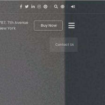
787, 7th Avenue
Buy Now
New York
Contact Us