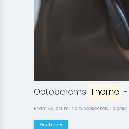
Octobercms
Theme
-
Etiam vel est mi. Nam consectetur digniss
Read more