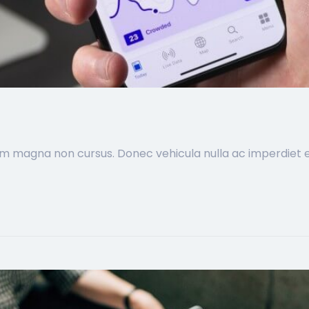
im magna non cursus. Donec vehicula nulla ac imperdiet ef