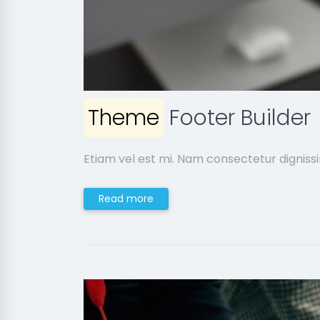
Theme
Footer Builder
Etiam vel est mi. Nam consectetur digniss
Read more