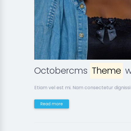
Octobercms
Theme
w
Etiam vel est mi. Nam consectetur digniss
Read more