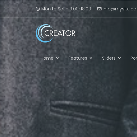
Mon to Sat - 9:00-18:00
info@mysite.c
Home
Features
Sliders
Por