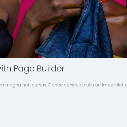
ith Page Builder
im magna non cursus. Donec vehicula nulla ac imperdiet ef