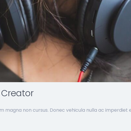
 Creator
im magna non cursus. Donec vehicula nulla ac imperdiet ef