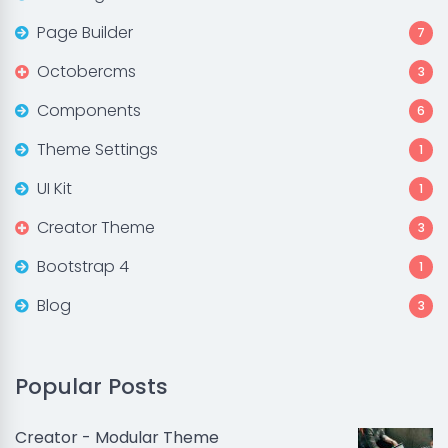
Page Builder
7
Octobercms
3
Components
6
Theme Settings
1
UI Kit
1
Creator Theme
3
Bootstrap 4
1
Blog
3
Popular Posts
Creator - Modular Theme