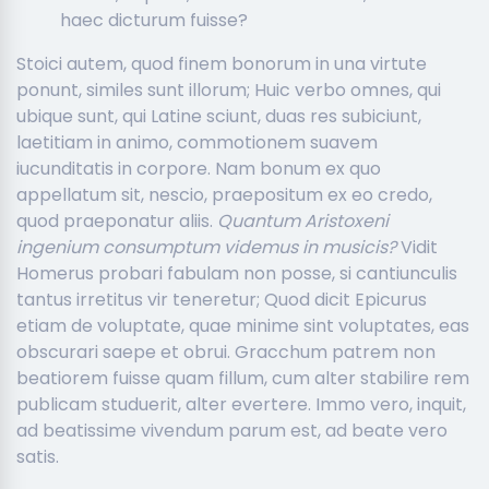
haec dicturum fuisse?
Stoici autem, quod finem bonorum in una virtute
ponunt, similes sunt illorum; Huic verbo omnes, qui
ubique sunt, qui Latine sciunt, duas res subiciunt,
laetitiam in animo, commotionem suavem
iucunditatis in corpore. Nam bonum ex quo
appellatum sit, nescio, praepositum ex eo credo,
quod praeponatur aliis.
Quantum Aristoxeni
ingenium consumptum videmus in musicis?
Vidit
Homerus probari fabulam non posse, si cantiunculis
tantus irretitus vir teneretur; Quod dicit Epicurus
etiam de voluptate, quae minime sint voluptates, eas
obscurari saepe et obrui. Gracchum patrem non
beatiorem fuisse quam fillum, cum alter stabilire rem
publicam studuerit, alter evertere. Immo vero, inquit,
ad beatissime vivendum parum est, ad beate vero
satis.