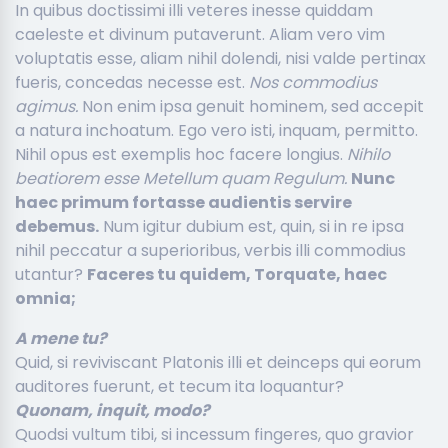
In quibus doctissimi illi veteres inesse quiddam
caeleste et divinum putaverunt. Aliam vero vim
voluptatis esse, aliam nihil dolendi, nisi valde pertinax
fueris, concedas necesse est.
Nos commodius
agimus.
Non enim ipsa genuit hominem, sed accepit
a natura inchoatum. Ego vero isti, inquam, permitto.
Nihil opus est exemplis hoc facere longius.
Nihilo
beatiorem esse Metellum quam Regulum.
Nunc
haec primum fortasse audientis servire
debemus.
Num igitur dubium est, quin, si in re ipsa
nihil peccatur a superioribus, verbis illi commodius
utantur?
Faceres tu quidem, Torquate, haec
omnia;
A mene tu?
Quid, si reviviscant Platonis illi et deinceps qui eorum
auditores fuerunt, et tecum ita loquantur?
Quonam, inquit, modo?
Quodsi vultum tibi, si incessum fingeres, quo gravior