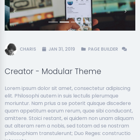
Previous
Next
CHARIS
JAN 31, 2019
PAGE BUILDER
Creator - Modular Theme
Lorem ipsum dolor sit amet, consectetur adipiscing
elit. Philosophi autem in suis lectulis plerumque
moriuntur. Nam prius a se poterit quisque discedere
quam appetitum earum rerum, quae sibi conducant,
amittere. Stoici restant, ei quidem non unam aliquam
aut alteram rem a nobis, sed totam ad se nostram
philosophiam transtulerunt; Duo Reges: constructio