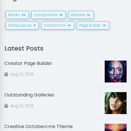
Blocks
Components
Modular
24
15
14
Multipurpose
Octobercms
Page Builder
9
14
12
Latest Posts
Creator Page Builder
Aug 21, 2019
Outstanding Galleries
Aug 21, 2019
Creative Octobercms Theme