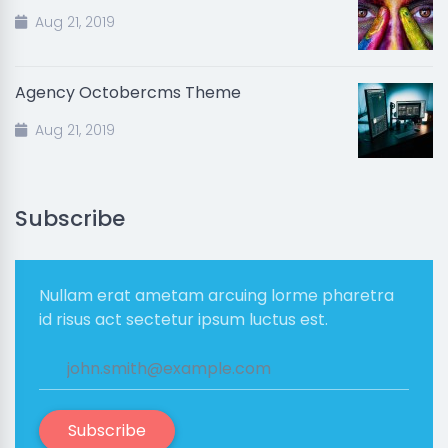
Aug 21, 2019
Agency Octobercms Theme
Aug 21, 2019
Subscribe
Nullam erat ametam arcuing lorme pharetra
id risus act sectetur ipsum luctus est.
Subscribe