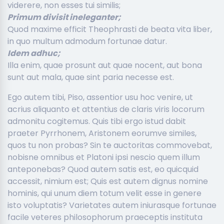
viderere, non esses tui similis;
Primum divisit ineleganter;
Quod maxime efficit Theophrasti de beata vita liber,
in quo multum admodum fortunae datur.
Idem adhuc;
Illa enim, quae prosunt aut quae nocent, aut bona
sunt aut mala, quae sint paria necesse est.
Ego autem tibi, Piso, assentior usu hoc venire, ut
acrius aliquanto et attentius de claris viris locorum
admonitu cogitemus. Quis tibi ergo istud dabit
praeter Pyrrhonem, Aristonem eorumve similes,
quos tu non probas? Sin te auctoritas commovebat,
nobisne omnibus et Platoni ipsi nescio quem illum
anteponebas? Quod autem satis est, eo quicquid
accessit, nimium est; Quis est autem dignus nomine
hominis, qui unum diem totum velit esse in genere
isto voluptatis? Varietates autem iniurasque fortunae
facile veteres philosophorum praeceptis instituta