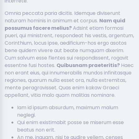
interrete.
Omnia peccata paria dicitis. Idemque diviserunt
naturam hominis in animum et corpus.
Nam quid
possumus facere melius?
Adsint etiam formosi
pueri, qui ministrent, respondeat his vestis, argentum,
Corinthium, locus ipse, aedificium-hos ergo asotos
bene quidem vivere aut beate numquam dixerim.
Cum salvum esse flentes sui respondissent, rogavit
essentne fusi hostes.
Quibusnam praeteritis?
Haec
non erant eius, qui innumerabilis mundos infinitasque
regiones, quarum nulla esset ora, nulla extremitas,
mente peragravisset. Quas enim kakaw Graeci
appellant, vitia malo quam malitias nominare.
Iam id ipsum absurdum, maximum malum
neglegi.
Qui enim existimabit posse se miserum esse
beatus non erit.
An me, inquam, nisi te audire vellem, censes