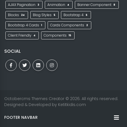
AJAX Pagination
Animation
Banner Component
3
4
8
Blocks
Blog Styles
Bootstrap 4
24
5
6
Bootstrap 4 Cards
Cards Components
1
2
Client Friendly
Components
4
15
SOCIAL
Octobercms Themes Creator
© 2026. All rights reserved.
Designed & Developed by
Ketitkidis.com
FOOTER NAVBAR