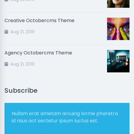
Creative Octobercms Theme
Aug 21, 2019
Agency Octobercms Theme
Aug 21, 2019
Subscribe
Nullam erat ametam arcuing lorme pharetra
id risus act sectetur ipsum luctus est.