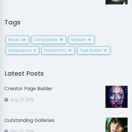
Tags
Blocks
Components
Modular
24
15
14
Multipurpose
Octobercms
Page Builder
9
14
12
Latest Posts
Creator Page Builder
Aug 21, 2019
Outstanding Galleries
Aug 21, 2019