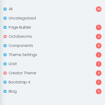
All
25
Uncategorized
Page Builder
7
Octobercms
3
Components
6
Theme Settings
1
UI Kit
1
Creator Theme
3
Bootstrap 4
1
Blog
3