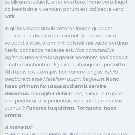
publicam studuerit, alter evertere. Immo vero, inquit,
ad beatissime vivendum parum est, ad beate vero
satis.
In quibus doctissimi illi veteres inesse quiddam
caeleste et divinum putaverunt. Aliam vero vim
voluptatis esse, aliam nihil dolendi, nisi valde pertinax
fueris, concedas necesse est.
Nos commodius
agimus.
Non enim ipsa genuit hominem, sed accepit
a natura inchoatum. Ego vero isti, inquam, permitto.
Nihil opus est exemplis hoc facere longius.
Nihilo
beatiorem esse Metellum quam Regulum.
Nunc
haec primum fortasse audientis servire
debemus.
Num igitur dubium est, quin, si in re ipsa
nihil peccatur a superioribus, verbis illi commodius
utantur?
Faceres tu quidem, Torquate, haec
omnia;
A mene tu?
Quid, si reviviscant Platonis illi et deinceps qui eorum