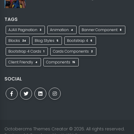
TAGS
AJAX Pagination
Animation
Banner Component
3
4
8
Blocks
Blog Styles
Bootstrap 4
24
5
6
Bootstrap 4 Cards
Cards Components
1
2
Client Friendly
Components
4
15
SOCIAL
Octobercms Themes Creator
© 2026. All rights reserved.