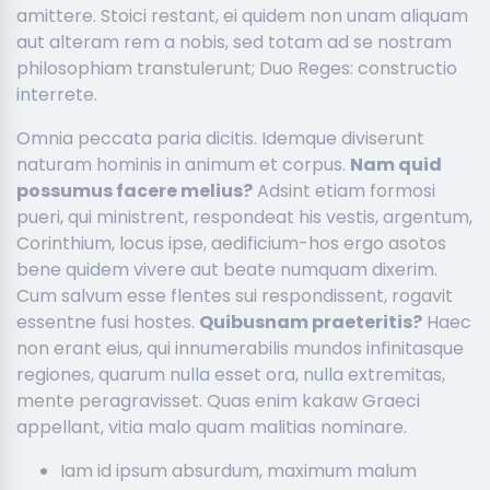
amittere. Stoici restant, ei quidem non unam aliquam
aut alteram rem a nobis, sed totam ad se nostram
philosophiam transtulerunt; Duo Reges: constructio
interrete.
Omnia peccata paria dicitis. Idemque diviserunt
naturam hominis in animum et corpus.
Nam quid
possumus facere melius?
Adsint etiam formosi
pueri, qui ministrent, respondeat his vestis, argentum,
Corinthium, locus ipse, aedificium-hos ergo asotos
bene quidem vivere aut beate numquam dixerim.
Cum salvum esse flentes sui respondissent, rogavit
essentne fusi hostes.
Quibusnam praeteritis?
Haec
non erant eius, qui innumerabilis mundos infinitasque
regiones, quarum nulla esset ora, nulla extremitas,
mente peragravisset. Quas enim kakaw Graeci
appellant, vitia malo quam malitias nominare.
Iam id ipsum absurdum, maximum malum