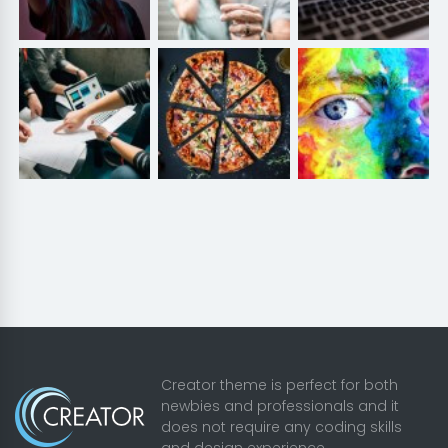
Creator theme is perfect for both
newbies and professionals and it
does not require any coding skills