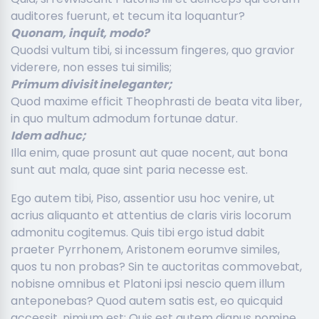
auditores fuerunt, et tecum ita loquantur?
Quonam, inquit, modo?
Quodsi vultum tibi, si incessum fingeres, quo gravior
viderere, non esses tui similis;
Primum divisit ineleganter;
Quod maxime efficit Theophrasti de beata vita liber,
in quo multum admodum fortunae datur.
Idem adhuc;
Illa enim, quae prosunt aut quae nocent, aut bona
sunt aut mala, quae sint paria necesse est.
Ego autem tibi, Piso, assentior usu hoc venire, ut
acrius aliquanto et attentius de claris viris locorum
admonitu cogitemus. Quis tibi ergo istud dabit
praeter Pyrrhonem, Aristonem eorumve similes,
quos tu non probas? Sin te auctoritas commovebat,
nobisne omnibus et Platoni ipsi nescio quem illum
anteponebas? Quod autem satis est, eo quicquid
accessit, nimium est; Quis est autem dignus nomine