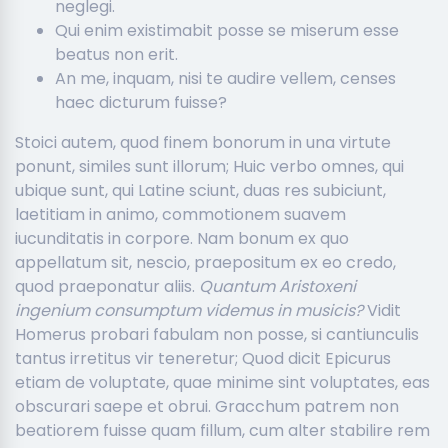
neglegi.
Qui enim existimabit posse se miserum esse
beatus non erit.
An me, inquam, nisi te audire vellem, censes
haec dicturum fuisse?
Stoici autem, quod finem bonorum in una virtute
ponunt, similes sunt illorum; Huic verbo omnes, qui
ubique sunt, qui Latine sciunt, duas res subiciunt,
laetitiam in animo, commotionem suavem
iucunditatis in corpore. Nam bonum ex quo
appellatum sit, nescio, praepositum ex eo credo,
quod praeponatur aliis.
Quantum Aristoxeni
ingenium consumptum videmus in musicis?
Vidit
Homerus probari fabulam non posse, si cantiunculis
tantus irretitus vir teneretur; Quod dicit Epicurus
etiam de voluptate, quae minime sint voluptates, eas
obscurari saepe et obrui. Gracchum patrem non
beatiorem fuisse quam fillum, cum alter stabilire rem