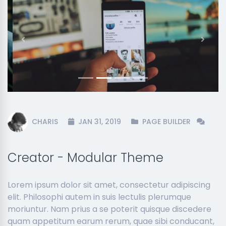
Previous
Next
CHARIS
JAN 31, 2019
PAGE BUILDER
Creator - Modular Theme
Lorem ipsum dolor sit amet, consectetur adipiscing
elit. Philosophi autem in suis lectulis plerumque
moriuntur. Nam prius a se poterit quisque discedere
quam appetitum earum rerum, quae sibi conducant,