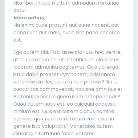
vita liber, in quo multum admodum fortunae
datur.
Idem adhuc;
Illa enim, quae prosunt aut quae nocent, aut
bona sunt aut mala, quae sint paria necesse
est.
Ego autem tibi, Piso, assentior usu hoc venire,
ut acrius aliquanto et attentius de claris viris
locorum admonitu cogitemus. Quis tibi ergo
istud dabit praeter Pyrrhonem, Aristonem
eorumve similes, quos tu non probas? Sin te
auctoritas commovebat, nobisne omnibus et
Platoni ipsi nescio quem illum anteponebas?
Quod autem satis est, eo quicquid accessit,
nimium est; Quis est autem dignus nomine
hominis, qui unum diem totum velit esse in
genere isto voluptatis? Varietates autem
iniurasque fortunae facile veteres