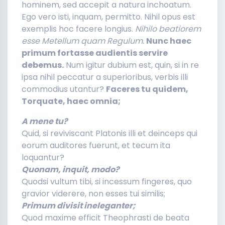
hominem, sed accepit a natura inchoatum.
Ego vero isti, inquam, permitto. Nihil opus est
exemplis hoc facere longius.
Nihilo beatiorem
esse Metellum quam Regulum.
Nunc haec
primum fortasse audientis servire
debemus.
Num igitur dubium est, quin, si in re
ipsa nihil peccatur a superioribus, verbis illi
commodius utantur?
Faceres tu quidem,
Torquate, haec omnia;
A mene tu?
Quid, si reviviscant Platonis illi et deinceps qui
eorum auditores fuerunt, et tecum ita
loquantur?
Quonam, inquit, modo?
Quodsi vultum tibi, si incessum fingeres, quo
gravior viderere, non esses tui similis;
Primum divisit ineleganter;
Quod maxime efficit Theophrasti de beata