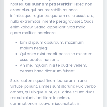
hostes.
Quibusnam praeteritis?
Haec non
erant eius, qui innumerabilis mundos
infinitasque regiones, quarum nulla esset ora,
nulla extremitas, mente peragravisset. Quas
enim kakaw Graeci appellant, vitia malo
quam malitias nominare.
Iam id ipsum absurdum, maximum
malum neglegi.
Qui enim existimabit posse se miserum
esse beatus non erit.
An me, inquam, nisi te audire vellem,
censes haec dicturum fuisse?
Stoici autem, quod finem bonorum in una
virtute ponunt, similes sunt illorum; Huic verbo
omnes, qui ubique sunt, qui Latine sciunt, duas
res subiciunt, laetitiam in animo,
commotionem suavem iucunditatis in