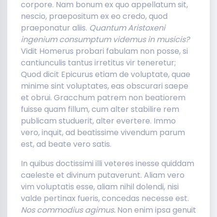
corpore. Nam bonum ex quo appellatum sit,
nescio, praepositum ex eo credo, quod
praeponatur aliis.
Quantum Aristoxeni
ingenium consumptum videmus in musicis?
Vidit Homerus probari fabulam non posse, si
cantiunculis tantus irretitus vir teneretur;
Quod dicit Epicurus etiam de voluptate, quae
minime sint voluptates, eas obscurari saepe
et obrui. Gracchum patrem non beatiorem
fuisse quam fillum, cum alter stabilire rem
publicam studuerit, alter evertere. Immo
vero, inquit, ad beatissime vivendum parum
est, ad beate vero satis.
In quibus doctissimi illi veteres inesse quiddam
caeleste et divinum putaverunt. Aliam vero
vim voluptatis esse, aliam nihil dolendi, nisi
valde pertinax fueris, concedas necesse est.
Nos commodius agimus.
Non enim ipsa genuit