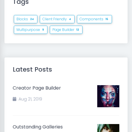
Tags
Blocks
Client Friendly
Components
24
4
15
Multipurpose
Page Builder
9
12
Latest Posts
Creator Page Builder
Aug 21, 2019
Outstanding Galleries