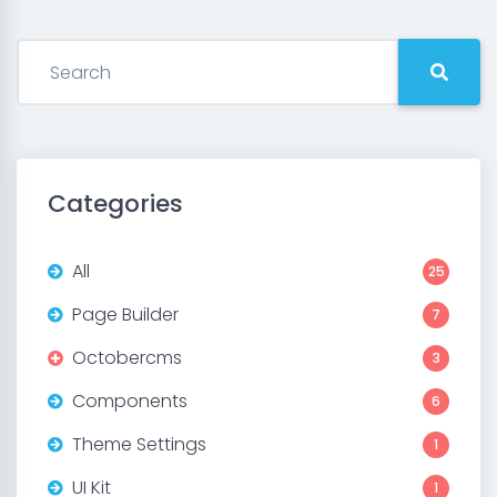
Categories
All
25
Page Builder
7
Octobercms
3
Components
6
Theme Settings
1
UI Kit
1