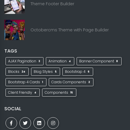
Theme Footer Builder
Octobercms Theme with Page Builder
TAGS
AJAX Pagination
Animation
Banner Component
3
4
8
Blocks
Blog Styles
Bootstrap 4
24
5
6
Bootstrap 4 Cards
Cards Components
1
2
Client Friendly
Components
4
15
SOCIAL