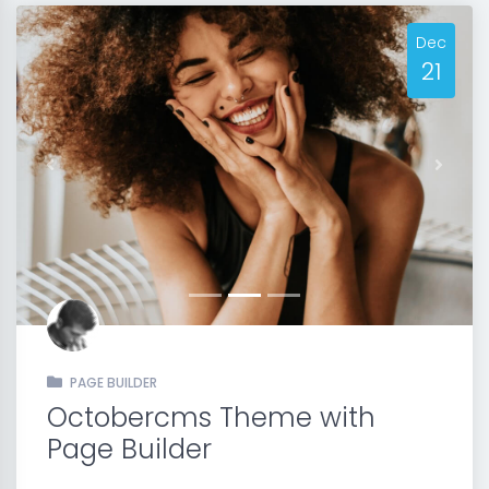
Dec
21
Previous
Next
PAGE BUILDER
Octobercms Theme with
Page Builder