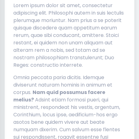
Lorem ipsum dolor sit amet, consectetur
adipiscing elit. Philosophi autem in suis lectulis
plerumque moriuntur. Nam prius a se poterit
quisque discedere quam appetitum earum
rerum, quae sibi conducant, amittere. Stoici
restant, ei quidem non unam aliquam aut
alteram rem a nobis, sed totam ad se
nostram philosophiam transtulerunt; Duo
Reges: constructio interrete.
Omnia peccata paria dicitis. Idemque
diviserunt naturam hominis in animum et
corpus.
Nam quid possumus facere
melius?
Adsint etiam formosi pueri, qui
ministrent, respondeat his vestis, argentum,
Corinthium, locus ipse, aedificium-hos ergo
asotos bene quidem vivere aut beate
numquam dixerim. Cum salvum esse flentes
sui respondissent, rogavit essentne fusi