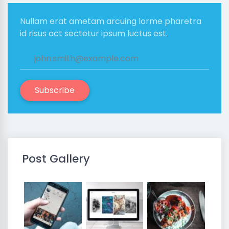
Nullam erat ametam arcuing lorme pharetra
id risus act sectetur ipsum luctus est.
Subscribe
Post Gallery