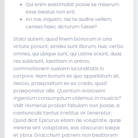
Qui enim existimabit posse se miserum
esse beatus non erit.
An me, inquam, nisi te audire vellem,
censes haec dicturum fuisse?
Stoici autem, quod finem bonorum in una
virtute ponunt, similes sunt illorum; Huic verbo
omnes, qui ubique sunt, qui Latine sciunt, duas
res subiciunt, laetitiam in animo,
commotionem suavem iucunditatis in
corpore. Nam bonum ex quo appellatum sit,
nescio, praepositum ex eo credo, quod
praeponatur aliis.
Quantum Aristoxeni
ingenium consumptum videmus in musicis?
Vidit Homerus probari fabulam non posse, si
cantiunculis tantus irretitus vir teneretur;
Quod dicit Epicurus etiam de voluptate, quae
minime sint voluptates, eas obscurari saepe
et obrui. Gracchum patrem non beatiorem