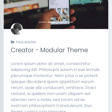
Previous
Next
PAGE BUILDER
Creator - Modular Theme
Lorem ipsum dolor sit amet, consectetur
adipiscing elit. Philosophi autem in suis lectulis
plerumque moriuntur. Nam prius a se poterit
quisque discedere quam appetitum earum
rerum, quae sibi conducant, amittere. Stoici
restant, ei quidem non unam aliquam aut
alteram rem a nobis, sed totam ad se
nostram philosophiam transtulerunt; Duo
Reges: constructio interrete.