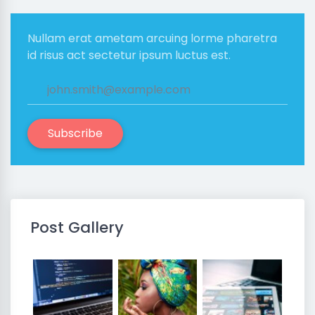
Nullam erat ametam arcuing lorme pharetra
id risus act sectetur ipsum luctus est.
Subscribe
Post Gallery