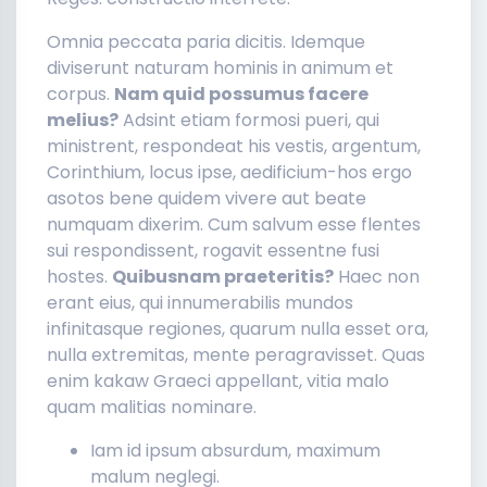
Omnia peccata paria dicitis. Idemque
diviserunt naturam hominis in animum et
corpus.
Nam quid possumus facere
melius?
Adsint etiam formosi pueri, qui
ministrent, respondeat his vestis, argentum,
Corinthium, locus ipse, aedificium-hos ergo
asotos bene quidem vivere aut beate
numquam dixerim. Cum salvum esse flentes
sui respondissent, rogavit essentne fusi
hostes.
Quibusnam praeteritis?
Haec non
erant eius, qui innumerabilis mundos
infinitasque regiones, quarum nulla esset ora,
nulla extremitas, mente peragravisset. Quas
enim kakaw Graeci appellant, vitia malo
quam malitias nominare.
Iam id ipsum absurdum, maximum
malum neglegi.