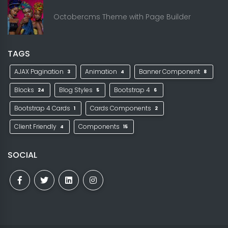
Octobercms Theme with Page Builder
TAGS
AJAX Pagination
Animation
Banner Component
3
4
8
Blocks
Blog Styles
Bootstrap 4
24
5
6
Bootstrap 4 Cards
Cards Components
1
2
Client Friendly
Components
4
15
SOCIAL