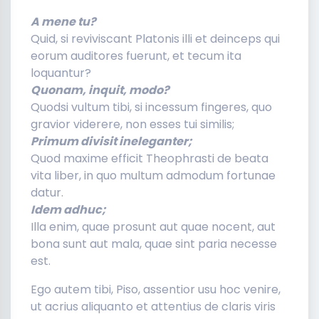
A mene tu?
Quid, si reviviscant Platonis illi et deinceps qui
eorum auditores fuerunt, et tecum ita
loquantur?
Quonam, inquit, modo?
Quodsi vultum tibi, si incessum fingeres, quo
gravior viderere, non esses tui similis;
Primum divisit ineleganter;
Quod maxime efficit Theophrasti de beata
vita liber, in quo multum admodum fortunae
datur.
Idem adhuc;
Illa enim, quae prosunt aut quae nocent, aut
bona sunt aut mala, quae sint paria necesse
est.
Ego autem tibi, Piso, assentior usu hoc venire,
ut acrius aliquanto et attentius de claris viris