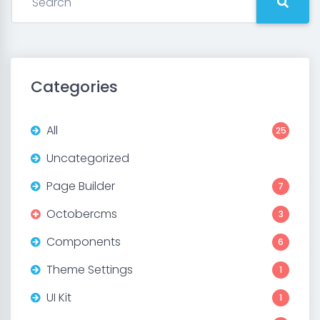
Categories
All
25
Uncategorized
Page Builder
7
Octobercms
3
Components
6
Theme Settings
1
UI Kit
1