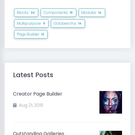
Blocks
Components
Modular
24
15
14
Multipurpose
Octobercms
9
14
Page Builder
12
Latest Posts
Creator Page Builder
Aug 21, 2019
Outstanding Galleries