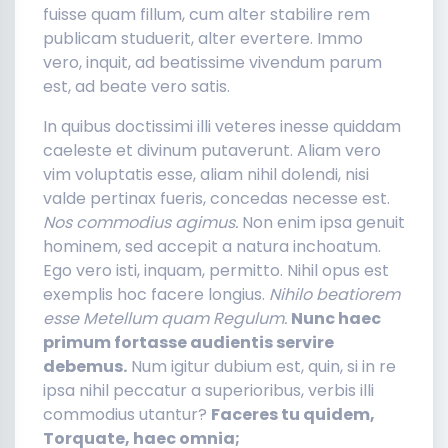
fuisse quam fillum, cum alter stabilire rem
publicam studuerit, alter evertere. Immo
vero, inquit, ad beatissime vivendum parum
est, ad beate vero satis.
In quibus doctissimi illi veteres inesse quiddam
caeleste et divinum putaverunt. Aliam vero
vim voluptatis esse, aliam nihil dolendi, nisi
valde pertinax fueris, concedas necesse est.
Nos commodius agimus.
Non enim ipsa genuit
hominem, sed accepit a natura inchoatum.
Ego vero isti, inquam, permitto. Nihil opus est
exemplis hoc facere longius.
Nihilo beatiorem
esse Metellum quam Regulum.
Nunc haec
primum fortasse audientis servire
debemus.
Num igitur dubium est, quin, si in re
ipsa nihil peccatur a superioribus, verbis illi
commodius utantur?
Faceres tu quidem,
Torquate, haec omnia;