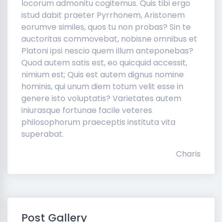
locorum admonitu cogitemus. Quis tibi ergo
istud dabit praeter Pyrrhonem, Aristonem
eorumve similes, quos tu non probas? Sin te
auctoritas commovebat, nobisne omnibus et
Platoni ipsi nescio quem illum anteponebas?
Quod autem satis est, eo quicquid accessit,
nimium est; Quis est autem dignus nomine
hominis, qui unum diem totum velit esse in
genere isto voluptatis? Varietates autem
iniurasque fortunae facile veteres
philosophorum praeceptis instituta vita
superabat.
Charis
Post Gallery