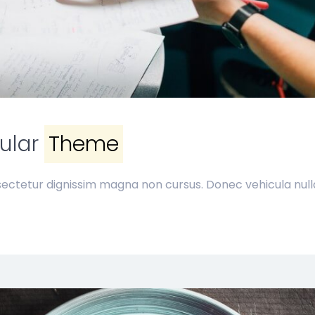
ular
Theme
ectetur dignissim magna non cursus. Donec vehicula nulla 