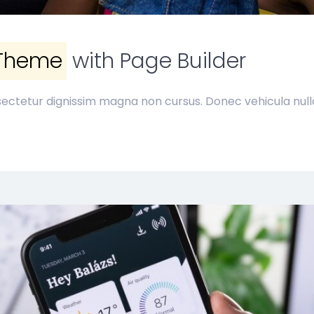
Theme
with Page Builder
ectetur dignissim magna non cursus. Donec vehicula nulla 