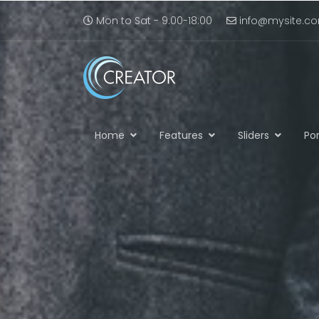
Mon to Sat - 9:00-18:00
info@mysite.c
Home
Features
Sliders
Por