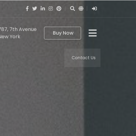
787, 7th Avenue
Buy Now
New York
Contact Us