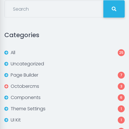
Categories
All
25
Uncategorized
Page Builder
7
Octobercms
3
Components
6
Theme Settings
1
UI Kit
1