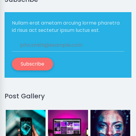
Nullam erat ametam arcuing lorme pharetra
id risus act sectetur ipsum luctus est.
Subscribe
Post Gallery