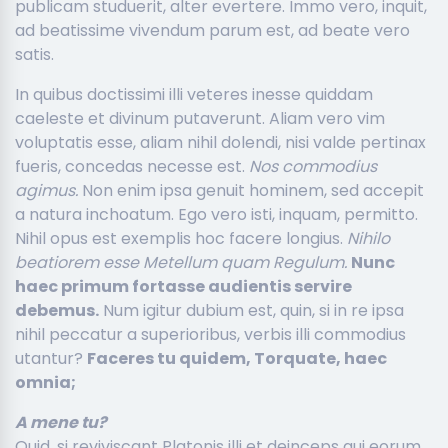
publicam studuerit, alter evertere. Immo vero, inquit,
ad beatissime vivendum parum est, ad beate vero
satis.
In quibus doctissimi illi veteres inesse quiddam
caeleste et divinum putaverunt. Aliam vero vim
voluptatis esse, aliam nihil dolendi, nisi valde pertinax
fueris, concedas necesse est.
Nos commodius
agimus.
Non enim ipsa genuit hominem, sed accepit
a natura inchoatum. Ego vero isti, inquam, permitto.
Nihil opus est exemplis hoc facere longius.
Nihilo
beatiorem esse Metellum quam Regulum.
Nunc
haec primum fortasse audientis servire
debemus.
Num igitur dubium est, quin, si in re ipsa
nihil peccatur a superioribus, verbis illi commodius
utantur?
Faceres tu quidem, Torquate, haec
omnia;
A mene tu?
Quid, si reviviscant Platonis illi et deinceps qui eorum