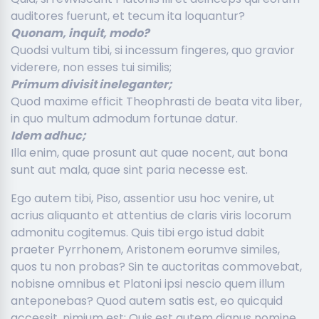
auditores fuerunt, et tecum ita loquantur?
Quonam, inquit, modo?
Quodsi vultum tibi, si incessum fingeres, quo gravior
viderere, non esses tui similis;
Primum divisit ineleganter;
Quod maxime efficit Theophrasti de beata vita liber,
in quo multum admodum fortunae datur.
Idem adhuc;
Illa enim, quae prosunt aut quae nocent, aut bona
sunt aut mala, quae sint paria necesse est.
Ego autem tibi, Piso, assentior usu hoc venire, ut
acrius aliquanto et attentius de claris viris locorum
admonitu cogitemus. Quis tibi ergo istud dabit
praeter Pyrrhonem, Aristonem eorumve similes,
quos tu non probas? Sin te auctoritas commovebat,
nobisne omnibus et Platoni ipsi nescio quem illum
anteponebas? Quod autem satis est, eo quicquid
accessit, nimium est; Quis est autem dignus nomine