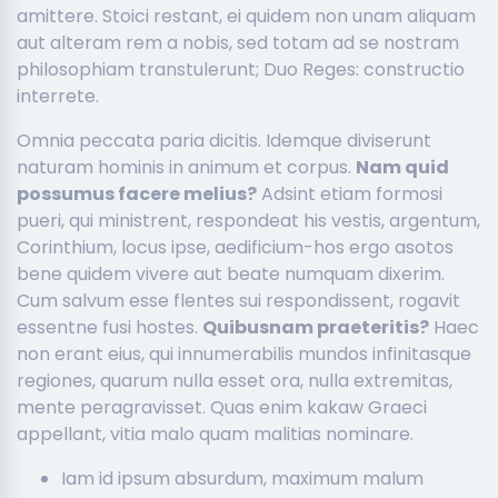
amittere. Stoici restant, ei quidem non unam aliquam
aut alteram rem a nobis, sed totam ad se nostram
philosophiam transtulerunt; Duo Reges: constructio
interrete.
Omnia peccata paria dicitis. Idemque diviserunt
naturam hominis in animum et corpus.
Nam quid
possumus facere melius?
Adsint etiam formosi
pueri, qui ministrent, respondeat his vestis, argentum,
Corinthium, locus ipse, aedificium-hos ergo asotos
bene quidem vivere aut beate numquam dixerim.
Cum salvum esse flentes sui respondissent, rogavit
essentne fusi hostes.
Quibusnam praeteritis?
Haec
non erant eius, qui innumerabilis mundos infinitasque
regiones, quarum nulla esset ora, nulla extremitas,
mente peragravisset. Quas enim kakaw Graeci
appellant, vitia malo quam malitias nominare.
Iam id ipsum absurdum, maximum malum