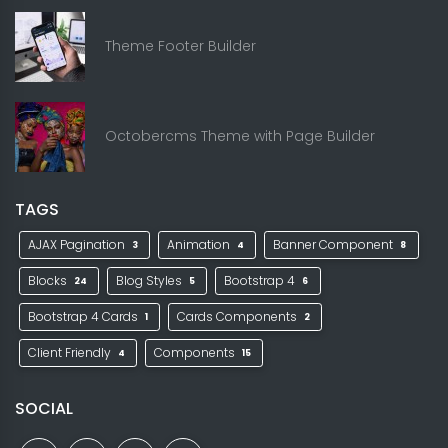
Theme Footer Builder
Octobercms Theme with Page Builder
TAGS
AJAX Pagination
Animation
Banner Component
3
4
8
Blocks
Blog Styles
Bootstrap 4
24
5
6
Bootstrap 4 Cards
Cards Components
1
2
Client Friendly
Components
4
15
SOCIAL