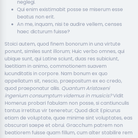
neglegi.
Qui enim existimabit posse se miserum esse
beatus non erit.
An me, inquam, nisi te audire vellem, censes
haec dicturum fuisse?
Stoici autem, quod finem bonorum in una virtute
ponunt, similes sunt illorum; Huic verbo omnes, qui
ubique sunt, qui Latine sciunt, duas res subiciunt,
laetitiam in animo, commotionem suavem
iucunditatis in corpore. Nam bonum ex quo
appellatum sit, nescio, praepositum ex eo credo,
quod praeponatur aliis.
Quantum Aristoxeni
ingenium consumptum videmus in musicis?
Vidit
Homerus probari fabulam non posse, si cantiunculis
tantus irretitus vir teneretur; Quod dicit Epicurus
etiam de voluptate, quae minime sint voluptates, eas
obscurari saepe et obrui. Gracchum patrem non
beatiorem fuisse quam fillum, cum alter stabilire rem