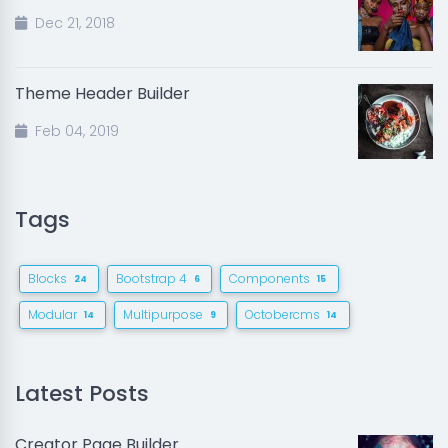
Dec 21, 2018
Theme Header Builder
Feb 04, 2019
Tags
Blocks
Bootstrap 4
Components
24
6
15
Modular
Multipurpose
Octobercms
14
9
14
Latest Posts
Creator Page Builder