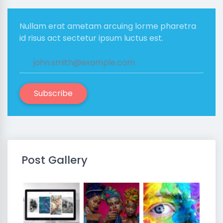
Nullam erat ametam arcuing lorme pharetra
id risus act sectetur ipsum luctus est.
Subscribe
Post Gallery