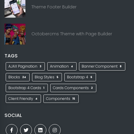
Theme Footer Builder
Octobercms Theme with Page Builder
TAGS
AJAX Pagination
Animation
Banner Component
3
4
8
Blocks
Blog Styles
Bootstrap 4
24
5
6
Bootstrap 4 Cards
Cards Components
1
2
Client Friendly
Components
4
15
SOCIAL