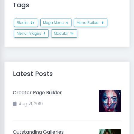
Tags
Blocks
Mega Menu
Menu Builder
24
4
8
Menu Images
Modular
2
14
Latest Posts
Creator Page Builder
Aug 21, 2019
Outstanding Galleries