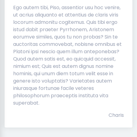
Ego autem tibi, Piso, assentior usu hoc venire,
ut acrius aliquanto et attentius de claris viris
locorum admonitu cogitemus. Quis tibi ergo
istud dabit praeter Pyrrhonem, Aristonem
eorumve similes, quos tu non probas? Sin te
auctoritas commovebat, nobisne omnibus et
Platoni ipsi nescio quem illum anteponebas?
Quod autem satis est, eo quicquid accessit,
nimium est; Quis est autem dignus nomine
hominis, qui unum diem totum velit esse in
genere isto voluptatis? Varietates autem
iniurasque fortunae facile veteres
philosophorum praeceptis instituta vita
superabat.
Charis