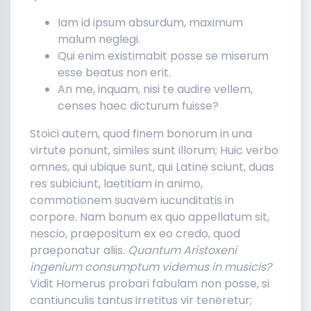
Iam id ipsum absurdum, maximum
malum neglegi.
Qui enim existimabit posse se miserum
esse beatus non erit.
An me, inquam, nisi te audire vellem,
censes haec dicturum fuisse?
Stoici autem, quod finem bonorum in una
virtute ponunt, similes sunt illorum; Huic verbo
omnes, qui ubique sunt, qui Latine sciunt, duas
res subiciunt, laetitiam in animo,
commotionem suavem iucunditatis in
corpore. Nam bonum ex quo appellatum sit,
nescio, praepositum ex eo credo, quod
praeponatur aliis.
Quantum Aristoxeni
ingenium consumptum videmus in musicis?
Vidit Homerus probari fabulam non posse, si
cantiunculis tantus irretitus vir teneretur;