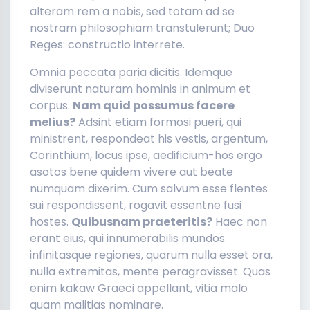
alteram rem a nobis, sed totam ad se
nostram philosophiam transtulerunt; Duo
Reges: constructio interrete.
Omnia peccata paria dicitis. Idemque
diviserunt naturam hominis in animum et
corpus.
Nam quid possumus facere
melius?
Adsint etiam formosi pueri, qui
ministrent, respondeat his vestis, argentum,
Corinthium, locus ipse, aedificium-hos ergo
asotos bene quidem vivere aut beate
numquam dixerim. Cum salvum esse flentes
sui respondissent, rogavit essentne fusi
hostes.
Quibusnam praeteritis?
Haec non
erant eius, qui innumerabilis mundos
infinitasque regiones, quarum nulla esset ora,
nulla extremitas, mente peragravisset. Quas
enim kakaw Graeci appellant, vitia malo
quam malitias nominare.