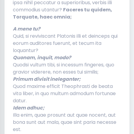
ipsa nihil peccatur a superioribus, verbis illi
commodius utantur?
Faceres tu quidem,
Torquate, haec omnia;
A mene tu?
Quid, si reviviscant Platonis illi et deinceps qui
eorum auditores fuerunt, et tecum ita
loquantur?
Quonam, inquit, modo?
Quodsi vultum tibi, si incessum fingeres, quo
gravior viderere, non esses tui similis;
Primum divisit ineleganter;
Quod maxime efficit Theophrasti de beata
vita liber, in quo multum admodum fortunae
datur.
Idem adhuc;
Illa enim, quae prosunt aut quae nocent, aut
bona sunt aut mala, quae sint paria necesse
est.