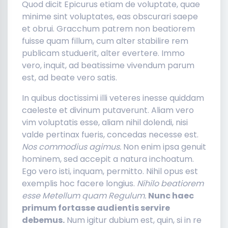
Quod dicit Epicurus etiam de voluptate, quae
minime sint voluptates, eas obscurari saepe
et obrui. Gracchum patrem non beatiorem
fuisse quam fillum, cum alter stabilire rem
publicam studuerit, alter evertere. Immo
vero, inquit, ad beatissime vivendum parum
est, ad beate vero satis.
In quibus doctissimi illi veteres inesse quiddam
caeleste et divinum putaverunt. Aliam vero
vim voluptatis esse, aliam nihil dolendi, nisi
valde pertinax fueris, concedas necesse est.
Nos commodius agimus.
Non enim ipsa genuit
hominem, sed accepit a natura inchoatum.
Ego vero isti, inquam, permitto. Nihil opus est
exemplis hoc facere longius.
Nihilo beatiorem
esse Metellum quam Regulum.
Nunc haec
primum fortasse audientis servire
debemus.
Num igitur dubium est, quin, si in re