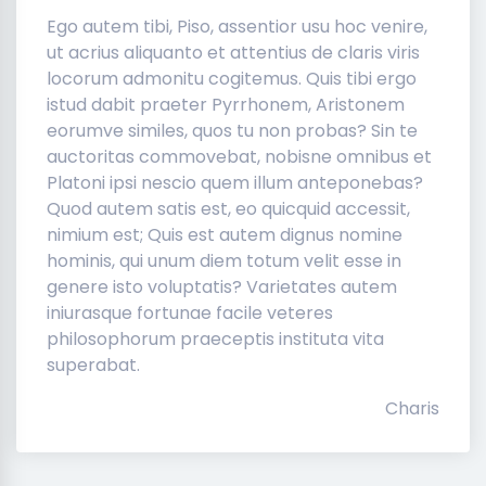
Ego autem tibi, Piso, assentior usu hoc venire,
ut acrius aliquanto et attentius de claris viris
locorum admonitu cogitemus. Quis tibi ergo
istud dabit praeter Pyrrhonem, Aristonem
eorumve similes, quos tu non probas? Sin te
auctoritas commovebat, nobisne omnibus et
Platoni ipsi nescio quem illum anteponebas?
Quod autem satis est, eo quicquid accessit,
nimium est; Quis est autem dignus nomine
hominis, qui unum diem totum velit esse in
genere isto voluptatis? Varietates autem
iniurasque fortunae facile veteres
philosophorum praeceptis instituta vita
superabat.
Charis