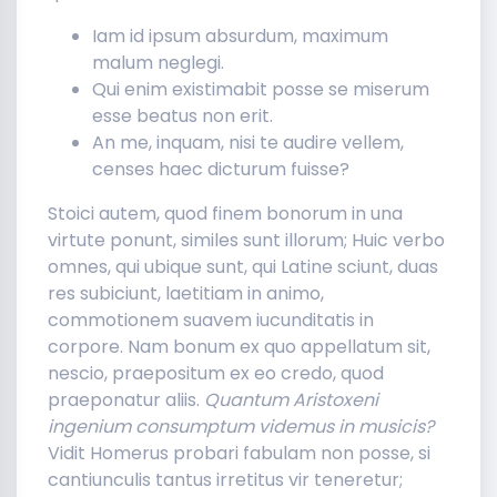
Iam id ipsum absurdum, maximum
malum neglegi.
Qui enim existimabit posse se miserum
esse beatus non erit.
An me, inquam, nisi te audire vellem,
censes haec dicturum fuisse?
Stoici autem, quod finem bonorum in una
virtute ponunt, similes sunt illorum; Huic verbo
omnes, qui ubique sunt, qui Latine sciunt, duas
res subiciunt, laetitiam in animo,
commotionem suavem iucunditatis in
corpore. Nam bonum ex quo appellatum sit,
nescio, praepositum ex eo credo, quod
praeponatur aliis.
Quantum Aristoxeni
ingenium consumptum videmus in musicis?
Vidit Homerus probari fabulam non posse, si
cantiunculis tantus irretitus vir teneretur;