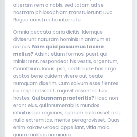
alteram rem a nobis, sed totam ad se
nostram philosophiam transtulerunt; Duo
Reges: constructio interrete.
Omnia peccata paria dicitis. Idemque
diviserunt naturam hominis in animum et
corpus.
Nam quid possumus facere
melius?
Adsint etiam formosi pueri, qui
ministrent, respondeat his vestis, argentum,
Corinthium, locus ipse, aedificium-hos ergo
asotos bene quidem vivere aut beate
numquam dixerim. Cum salvum esse flentes
sui respondissent, rogavit essentne fusi
hostes.
Quibusnam praeteritis?
Haec non
erant eius, qui innumerabilis mundos
infinitasque regiones, quarum nulla esset ora,
nulla extremitas, mente peragravisset. Quas
enim kakaw Graeci appellant, vitia malo
quam malitias nominare.