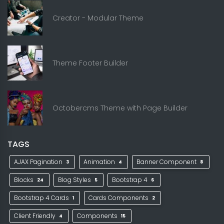
Creator - Modular Theme
Theme Footer Builder
Octobercms Theme with Page Builder
TAGS
AJAX Pagination
Animation
Banner Component
3
4
8
Blocks
Blog Styles
Bootstrap 4
24
5
6
Bootstrap 4 Cards
Cards Components
1
2
Client Friendly
Components
4
15