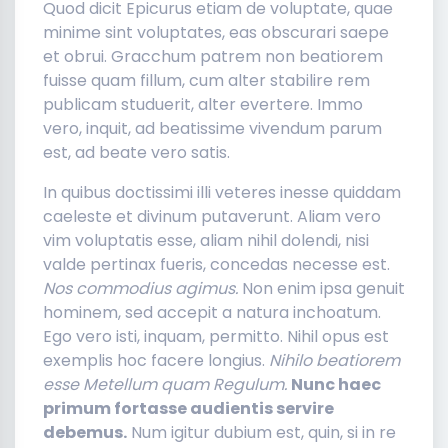
Quod dicit Epicurus etiam de voluptate, quae
minime sint voluptates, eas obscurari saepe
et obrui. Gracchum patrem non beatiorem
fuisse quam fillum, cum alter stabilire rem
publicam studuerit, alter evertere. Immo
vero, inquit, ad beatissime vivendum parum
est, ad beate vero satis.
In quibus doctissimi illi veteres inesse quiddam
caeleste et divinum putaverunt. Aliam vero
vim voluptatis esse, aliam nihil dolendi, nisi
valde pertinax fueris, concedas necesse est.
Nos commodius agimus.
Non enim ipsa genuit
hominem, sed accepit a natura inchoatum.
Ego vero isti, inquam, permitto. Nihil opus est
exemplis hoc facere longius.
Nihilo beatiorem
esse Metellum quam Regulum.
Nunc haec
primum fortasse audientis servire
debemus.
Num igitur dubium est, quin, si in re