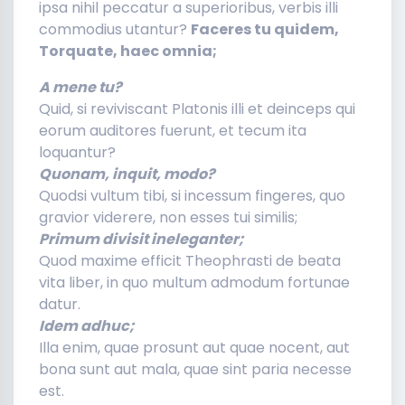
ipsa nihil peccatur a superioribus, verbis illi
commodius utantur?
Faceres tu quidem,
Torquate, haec omnia;
A mene tu?
Quid, si reviviscant Platonis illi et deinceps qui
eorum auditores fuerunt, et tecum ita
loquantur?
Quonam, inquit, modo?
Quodsi vultum tibi, si incessum fingeres, quo
gravior viderere, non esses tui similis;
Primum divisit ineleganter;
Quod maxime efficit Theophrasti de beata
vita liber, in quo multum admodum fortunae
datur.
Idem adhuc;
Illa enim, quae prosunt aut quae nocent, aut
bona sunt aut mala, quae sint paria necesse
est.