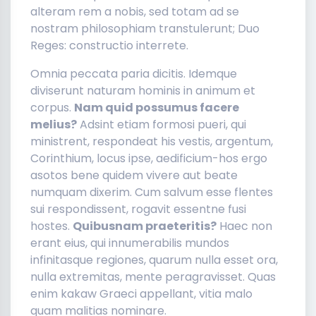
alteram rem a nobis, sed totam ad se
nostram philosophiam transtulerunt; Duo
Reges: constructio interrete.
Omnia peccata paria dicitis. Idemque
diviserunt naturam hominis in animum et
corpus.
Nam quid possumus facere
melius?
Adsint etiam formosi pueri, qui
ministrent, respondeat his vestis, argentum,
Corinthium, locus ipse, aedificium-hos ergo
asotos bene quidem vivere aut beate
numquam dixerim. Cum salvum esse flentes
sui respondissent, rogavit essentne fusi
hostes.
Quibusnam praeteritis?
Haec non
erant eius, qui innumerabilis mundos
infinitasque regiones, quarum nulla esset ora,
nulla extremitas, mente peragravisset. Quas
enim kakaw Graeci appellant, vitia malo
quam malitias nominare.