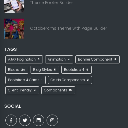
Theme Footer Builder
Octobercms Theme with Page Builder
TAGS
AJAX Pagination
Animation
Banner Component
3
4
8
Blocks
Blog Styles
Bootstrap 4
24
5
6
Bootstrap 4 Cards
Cards Components
1
2
Client Friendly
Components
4
15
SOCIAL