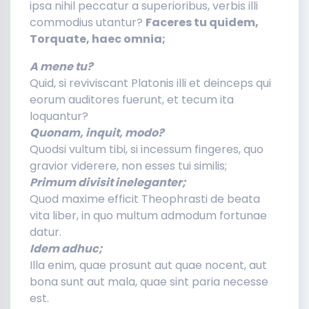
ipsa nihil peccatur a superioribus, verbis illi
commodius utantur?
Faceres tu quidem,
Torquate, haec omnia;
A mene tu?
Quid, si reviviscant Platonis illi et deinceps qui
eorum auditores fuerunt, et tecum ita
loquantur?
Quonam, inquit, modo?
Quodsi vultum tibi, si incessum fingeres, quo
gravior viderere, non esses tui similis;
Primum divisit ineleganter;
Quod maxime efficit Theophrasti de beata
vita liber, in quo multum admodum fortunae
datur.
Idem adhuc;
Illa enim, quae prosunt aut quae nocent, aut
bona sunt aut mala, quae sint paria necesse
est.