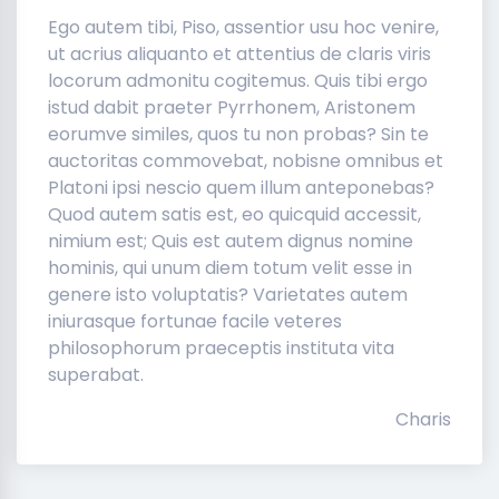
Ego autem tibi, Piso, assentior usu hoc venire,
ut acrius aliquanto et attentius de claris viris
locorum admonitu cogitemus. Quis tibi ergo
istud dabit praeter Pyrrhonem, Aristonem
eorumve similes, quos tu non probas? Sin te
auctoritas commovebat, nobisne omnibus et
Platoni ipsi nescio quem illum anteponebas?
Quod autem satis est, eo quicquid accessit,
nimium est; Quis est autem dignus nomine
hominis, qui unum diem totum velit esse in
genere isto voluptatis? Varietates autem
iniurasque fortunae facile veteres
philosophorum praeceptis instituta vita
superabat.
Charis