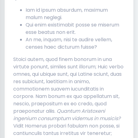
Iam id ipsum absurdum, maximum
malum neglegi.
Qui enim existimabit posse se miserum
esse beatus non erit.
An me, inquam, nisi te audire vellem,
censes haec dicturum fuisse?
Stoici autem, quod finem bonorum in una
virtute ponunt, similes sunt illorum; Huic verbo
omnes, qui ubique sunt, qui Latine sciunt, duas
res subiciunt, laetitiam in animo,
commotionem suavem iucunditatis in
corpore. Nam bonum ex quo appellatum sit,
nescio, praepositum ex eo credo, quod
praeponatur aliis.
Quantum Aristoxeni
ingenium consumptum videmus in musicis?
Vidit Homerus probari fabulam non posse, si
cantiunculis tantus irretitus vir teneretur;