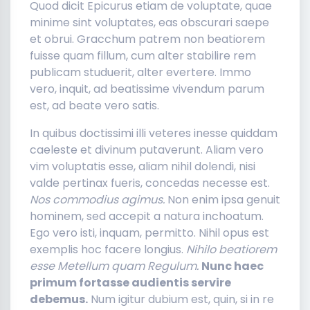
Quod dicit Epicurus etiam de voluptate, quae
minime sint voluptates, eas obscurari saepe
et obrui. Gracchum patrem non beatiorem
fuisse quam fillum, cum alter stabilire rem
publicam studuerit, alter evertere. Immo
vero, inquit, ad beatissime vivendum parum
est, ad beate vero satis.
In quibus doctissimi illi veteres inesse quiddam
caeleste et divinum putaverunt. Aliam vero
vim voluptatis esse, aliam nihil dolendi, nisi
valde pertinax fueris, concedas necesse est.
Nos commodius agimus.
Non enim ipsa genuit
hominem, sed accepit a natura inchoatum.
Ego vero isti, inquam, permitto. Nihil opus est
exemplis hoc facere longius.
Nihilo beatiorem
esse Metellum quam Regulum.
Nunc haec
primum fortasse audientis servire
debemus.
Num igitur dubium est, quin, si in re