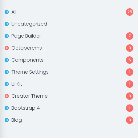
All
25
Uncategorized
Page Builder
7
Octobercms
3
Components
6
Theme Settings
1
UI Kit
1
Creator Theme
3
Bootstrap 4
1
Blog
3