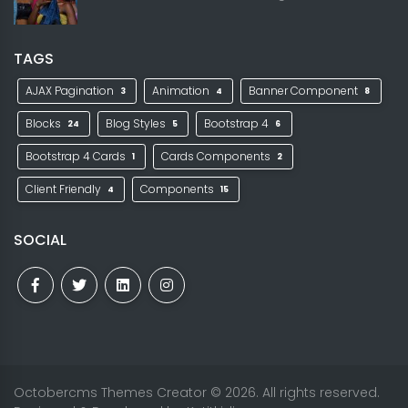
TAGS
AJAX Pagination
Animation
Banner Component
3
4
8
Blocks
Blog Styles
Bootstrap 4
24
5
6
Bootstrap 4 Cards
Cards Components
1
2
Client Friendly
Components
4
15
SOCIAL
Octobercms Themes Creator
© 2026. All rights reserved.