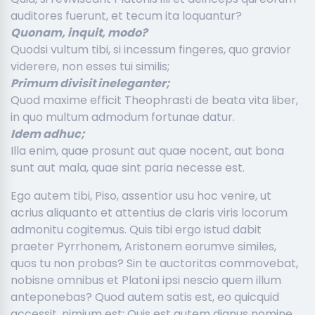
auditores fuerunt, et tecum ita loquantur?
Quonam, inquit, modo?
Quodsi vultum tibi, si incessum fingeres, quo gravior
viderere, non esses tui similis;
Primum divisit ineleganter;
Quod maxime efficit Theophrasti de beata vita liber,
in quo multum admodum fortunae datur.
Idem adhuc;
Illa enim, quae prosunt aut quae nocent, aut bona
sunt aut mala, quae sint paria necesse est.
Ego autem tibi, Piso, assentior usu hoc venire, ut
acrius aliquanto et attentius de claris viris locorum
admonitu cogitemus. Quis tibi ergo istud dabit
praeter Pyrrhonem, Aristonem eorumve similes,
quos tu non probas? Sin te auctoritas commovebat,
nobisne omnibus et Platoni ipsi nescio quem illum
anteponebas? Quod autem satis est, eo quicquid
accessit, nimium est; Quis est autem dignus nomine