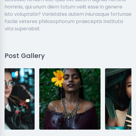
hominis, qui unum diem totum velit esse in genere
isto voluptatis? Varietates autem iniurasque fortunae
facile veteres philosophorum praeceptis instituta
vita superabat.
Post Gallery