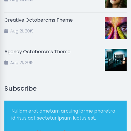
Creative Octobercms Theme
Aug 21, 2019
Agency Octobercms Theme
Aug 21, 2019
Subscribe
Nullam erat ametam arcuing lorme pharetra
id risus act sectetur ipsum luctus est.