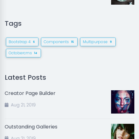
Tags
Bootstrap 4
Components
Multipurpose
6
15
9
Octobercms
14
Latest Posts
Creator Page Builder
Aug 21, 2019
Outstanding Galleries
Aug 21, 2019