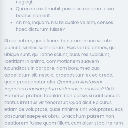
neglegi.
Qui enim existimabit posse se miserum esse
beatus non erit.
An me, inquam, nisi te audire vellem, censes
haec dicturum fuisse?
Stoici autem, quod finem bonorum in una virtute
ponunt, similes sunt illorum; Huic verbo omnes, qui
ubique sunt, qui Latine sciunt, duas res subiciunt,
laetitiam in animo, commotionem suavem
iucunditatis in corpore. Nam bonum ex quo
appellatum sit, nescio, praepositum ex eo credo,
quod praeponatur aliis.
Quantum Aristoxeni
ingenium consumptum videmus in musicis?
Vidit
Homerus probari fabulam non posse, si cantiunculis
tantus irretitus vir teneretur; Quod dicit Epicurus
etiam de voluptate, quae minime sint voluptates, eas
obscurari saepe et obrui. Gracchum patrem non
beatiorem fuisse quam fillum, cum alter stabilire rem