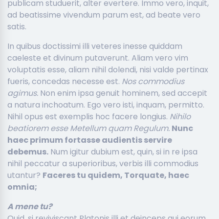
publicam studuerit, alter evertere. Immo vero, inquit,
ad beatissime vivendum parum est, ad beate vero
satis.
In quibus doctissimi illi veteres inesse quiddam
caeleste et divinum putaverunt. Aliam vero vim
voluptatis esse, aliam nihil dolendi, nisi valde pertinax
fueris, concedas necesse est.
Nos commodius
agimus.
Non enim ipsa genuit hominem, sed accepit
a natura inchoatum. Ego vero isti, inquam, permitto.
Nihil opus est exemplis hoc facere longius.
Nihilo
beatiorem esse Metellum quam Regulum.
Nunc
haec primum fortasse audientis servire
debemus.
Num igitur dubium est, quin, si in re ipsa
nihil peccatur a superioribus, verbis illi commodius
utantur?
Faceres tu quidem, Torquate, haec
omnia;
A mene tu?
Quid, si reviviscant Platonis illi et deinceps qui eorum