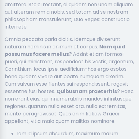
amittere. Stoici restant, ei quidem non unam aliquam
aut alteram rem a nobis, sed totam ad se nostram
philosophiam transtulerunt; Duo Reges: constructio
interrete.
Omnia peccata paria dicitis. Idemque diviserunt
naturam hominis in animum et corpus.
Nam quid
possumus facere melius?
Adsint etiam formosi
pueri, qui ministrent, respondeat his vestis, argentum,
Corinthium, locus ipse, aedificium-hos ergo asotos
bene quidem vivere aut beate numquam dixerim.
Cum salvum esse flentes sui respondissent, rogavit
essentne fusi hostes.
Quibusnam praeteritis?
Haec
non erant eius, qui innumerabilis mundos infinitasque
regiones, quarum nulla esset ora, nulla extremitas,
mente peragravisset. Quas enim kakaw Graeci
appellant, vitia malo quam malitias nominare.
Iam id ipsum absurdum, maximum malum