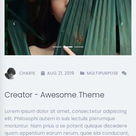
Previous
Next
CHARIS
AUG 21, 2019
MULTIPURPOSE
Creator - Awesome Theme
Lorem ipsum dolor sit amet, consectetur adipiscing
elit. Philosophi autem in suis lectulis plerumque
moriuntur. Nam prius a se poterit quisque discedere
quam appetitum earum rerum, quae sibi conducant,