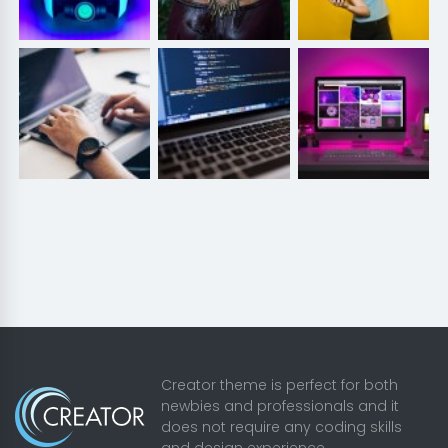
Creator theme is perfect for both
newbies and professionals and it
does not require any coding skills