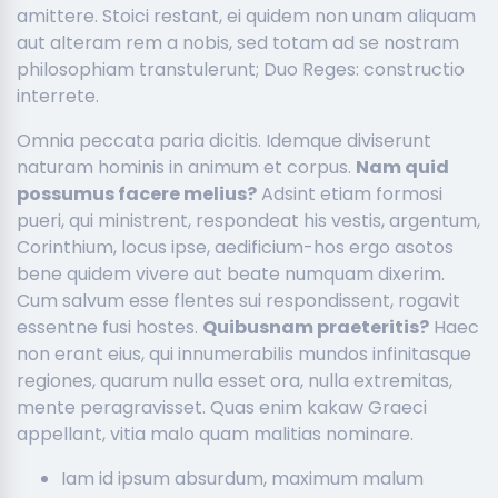
amittere. Stoici restant, ei quidem non unam aliquam
aut alteram rem a nobis, sed totam ad se nostram
philosophiam transtulerunt; Duo Reges: constructio
interrete.
Omnia peccata paria dicitis. Idemque diviserunt
naturam hominis in animum et corpus.
Nam quid
possumus facere melius?
Adsint etiam formosi
pueri, qui ministrent, respondeat his vestis, argentum,
Corinthium, locus ipse, aedificium-hos ergo asotos
bene quidem vivere aut beate numquam dixerim.
Cum salvum esse flentes sui respondissent, rogavit
essentne fusi hostes.
Quibusnam praeteritis?
Haec
non erant eius, qui innumerabilis mundos infinitasque
regiones, quarum nulla esset ora, nulla extremitas,
mente peragravisset. Quas enim kakaw Graeci
appellant, vitia malo quam malitias nominare.
Iam id ipsum absurdum, maximum malum