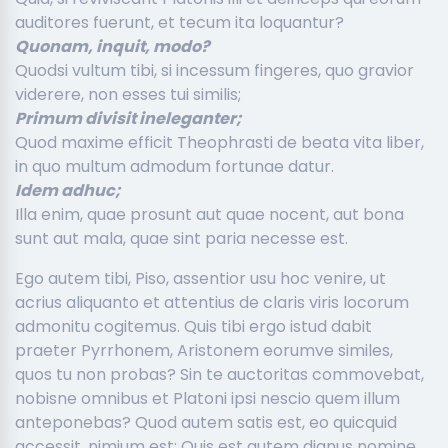
auditores fuerunt, et tecum ita loquantur?
Quonam, inquit, modo?
Quodsi vultum tibi, si incessum fingeres, quo gravior
viderere, non esses tui similis;
Primum divisit ineleganter;
Quod maxime efficit Theophrasti de beata vita liber,
in quo multum admodum fortunae datur.
Idem adhuc;
Illa enim, quae prosunt aut quae nocent, aut bona
sunt aut mala, quae sint paria necesse est.
Ego autem tibi, Piso, assentior usu hoc venire, ut
acrius aliquanto et attentius de claris viris locorum
admonitu cogitemus. Quis tibi ergo istud dabit
praeter Pyrrhonem, Aristonem eorumve similes,
quos tu non probas? Sin te auctoritas commovebat,
nobisne omnibus et Platoni ipsi nescio quem illum
anteponebas? Quod autem satis est, eo quicquid
accessit, nimium est; Quis est autem dignus nomine