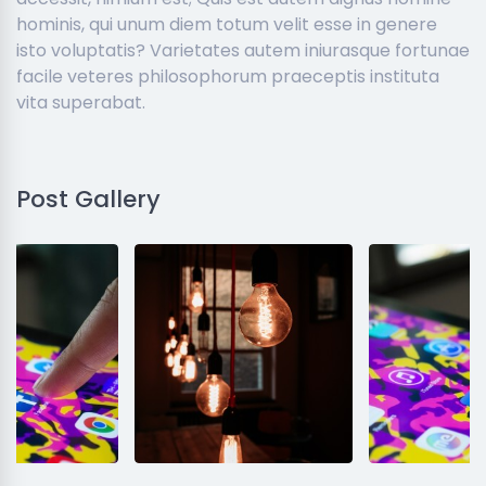
hominis, qui unum diem totum velit esse in genere
isto voluptatis? Varietates autem iniurasque fortunae
facile veteres philosophorum praeceptis instituta
vita superabat.
Post Gallery