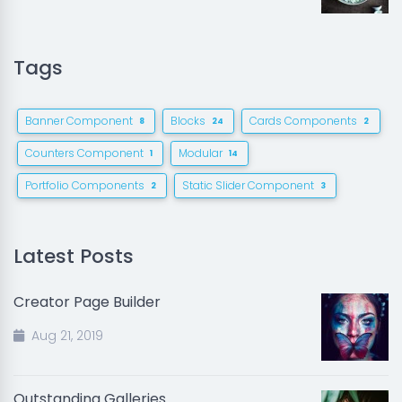
Tags
Banner Component
Blocks
Cards Components
8
24
2
Counters Component
Modular
1
14
Portfolio Components
Static Slider Component
2
3
Latest Posts
Creator Page Builder
Aug 21, 2019
Outstanding Galleries