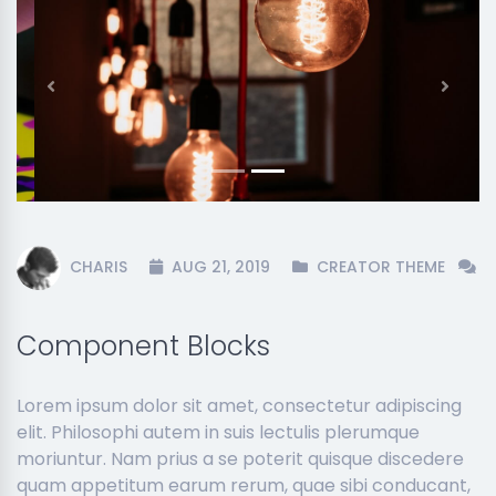
Previous
Next
CHARIS
AUG 21, 2019
CREATOR THEME
Component Blocks
Lorem ipsum dolor sit amet, consectetur adipiscing
elit. Philosophi autem in suis lectulis plerumque
moriuntur. Nam prius a se poterit quisque discedere
quam appetitum earum rerum, quae sibi conducant,