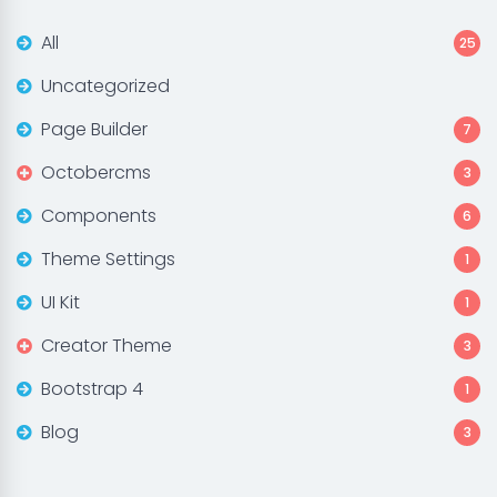
All
25
Uncategorized
Page Builder
7
Octobercms
3
Components
6
Theme Settings
1
UI Kit
1
Creator Theme
3
Bootstrap 4
1
Blog
3