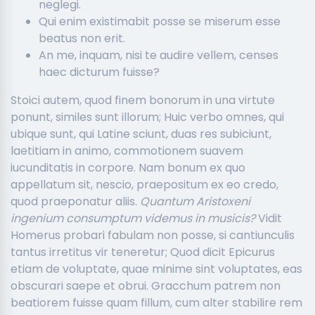
neglegi.
Qui enim existimabit posse se miserum esse
beatus non erit.
An me, inquam, nisi te audire vellem, censes
haec dicturum fuisse?
Stoici autem, quod finem bonorum in una virtute
ponunt, similes sunt illorum; Huic verbo omnes, qui
ubique sunt, qui Latine sciunt, duas res subiciunt,
laetitiam in animo, commotionem suavem
iucunditatis in corpore. Nam bonum ex quo
appellatum sit, nescio, praepositum ex eo credo,
quod praeponatur aliis.
Quantum Aristoxeni
ingenium consumptum videmus in musicis?
Vidit
Homerus probari fabulam non posse, si cantiunculis
tantus irretitus vir teneretur; Quod dicit Epicurus
etiam de voluptate, quae minime sint voluptates, eas
obscurari saepe et obrui. Gracchum patrem non
beatiorem fuisse quam fillum, cum alter stabilire rem