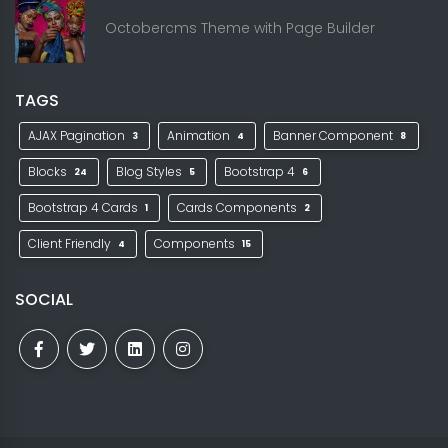
Octobercms Theme with Page Builder
TAGS
AJAX Pagination
Animation
Banner Component
3
4
8
Blocks
Blog Styles
Bootstrap 4
24
5
6
Bootstrap 4 Cards
Cards Components
1
2
Client Friendly
Components
4
15
SOCIAL