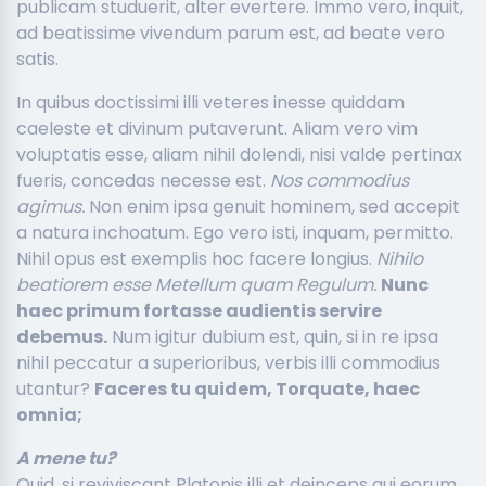
publicam studuerit, alter evertere. Immo vero, inquit,
ad beatissime vivendum parum est, ad beate vero
satis.
In quibus doctissimi illi veteres inesse quiddam
caeleste et divinum putaverunt. Aliam vero vim
voluptatis esse, aliam nihil dolendi, nisi valde pertinax
fueris, concedas necesse est.
Nos commodius
agimus.
Non enim ipsa genuit hominem, sed accepit
a natura inchoatum. Ego vero isti, inquam, permitto.
Nihil opus est exemplis hoc facere longius.
Nihilo
beatiorem esse Metellum quam Regulum.
Nunc
haec primum fortasse audientis servire
debemus.
Num igitur dubium est, quin, si in re ipsa
nihil peccatur a superioribus, verbis illi commodius
utantur?
Faceres tu quidem, Torquate, haec
omnia;
A mene tu?
Quid, si reviviscant Platonis illi et deinceps qui eorum