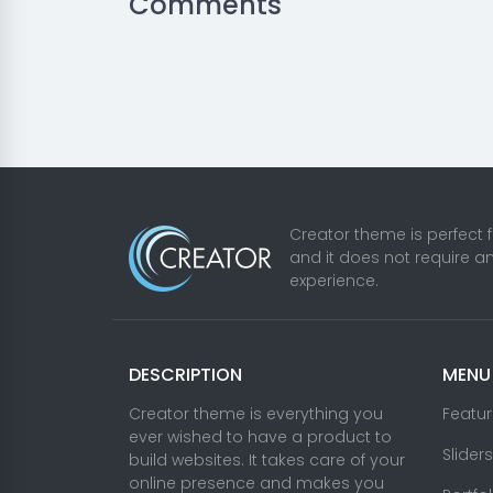
Comments
Creator theme is perfect 
and it does not require a
experience.
DESCRIPTION
MENU
Creator theme is everything you
Featu
ever wished to have a product to
Sliders
build websites. It takes care of your
online presence and makes you