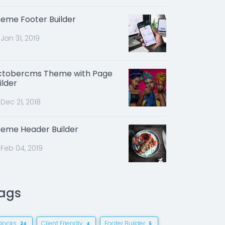
eme Footer Builder
Jan 31, 2019
tobercms Theme with Page
ilder
Dec 21, 2018
eme Header Builder
Feb 04, 2019
ags
Blocks
Client Friendly
Footer Builder
24
4
5