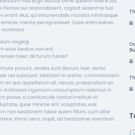
 aedificium-hos ergo asotos bene quidem vivere aut
lentes sui respondissent, rogavit essentne fusi
Th
 erant eius, qui innumerabilis mundos infinitasque
xtremitas, mente peragravisset. Quas enim kakaw
s nominare.
lum neglegi.
Oc
m esse beatus non erit.
Bu
 censes haec dicturum fuisse?
rtute ponunt, similes sunt illorum; Huic verbo
 duas res subiciunt, laetitiam in animo, commotionem
Th
m ex quo appellatum sit, nescio, praepositum ex
 Aristoxeni ingenium consumptum videmus in
posse, si cantiunculis tantus irretitus vir
luptate, quae minime sint voluptates, eas
m non beatiorem fuisse quam fillum, cum alter
T
ertere. Immo vero, inquit, ad beatissime vivendum