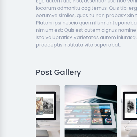
Ego autem tibi, Piso, assentior usu hoc venir
locorum admonitu cogitemus. Quis tibi er
eorumve similes, quos tu non probas? Sin
Platoni ipsi nescio quem illum anteponeba
nimium est; Quis est autem dignus nomine 
isto voluptatis? Varietates autem iniuras
praeceptis instituta vita superabat.
Post Gallery