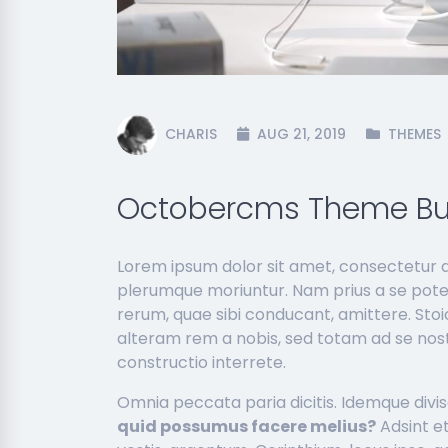
CHARIS
AUG 21, 2019
THEMES
Octobercms Theme Bu
Lorem ipsum dolor sit amet, consectetur adi
plerumque moriuntur. Nam prius a se pot
rerum, quae sibi conducant, amittere. Sto
alteram rem a nobis, sed totam ad se nos
constructio interrete.
Omnia peccata paria dicitis. Idemque div
quid possumus facere melius?
Adsint et