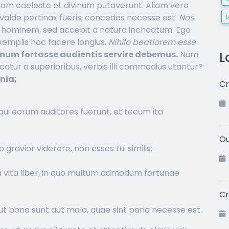
iddam caeleste et divinum putaverunt. Aliam vero
si valde pertinax fueris, concedas necesse est.
Nos
 hominem, sed accepit a natura inchoatum. Ego
 exemplis hoc facere longius.
Nihilo beatiorem esse
mum fortasse audientis servire debemus.
Num
L
peccatur a superioribus, verbis illi commodius utantur?
nia;
Cr
ps qui eorum auditores fuerunt, et tecum ita
Ou
 gravior viderere, non esses tui similis;
 vita liber, in quo multum admodum fortunae
Cr
ut bona sunt aut mala, quae sint paria necesse est.