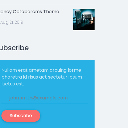
gency Octobercms Theme
Aug 21, 2019
ubscribe
Nullam erat ametam arcuing lorme
pharetra id risus act sectetur ipsum
luctus est.
Subscribe