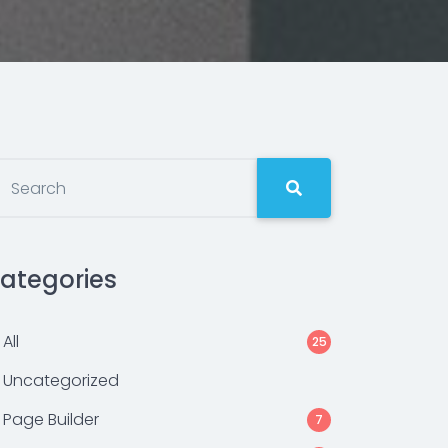
ategories
All
25
Uncategorized
Page Builder
7