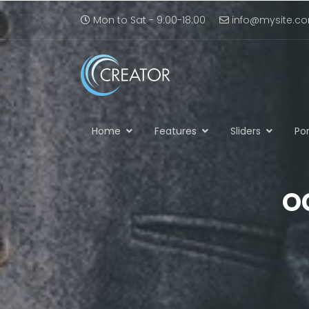
Mon to Sat - 9:00-18:00
info@mysite.c
Home
Features
Sliders
Por
O