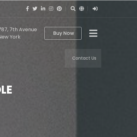
787, 7th Avenue
Buy Now
New York
Contact Us
LE