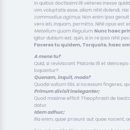
In quibus doctissimi illi veteres inesse qu
vim voluptatis esse, aliam nihil dolendi, ni
commodius agimus.
Non enim ipsa genuit
vero isti, inquam, permitto. Nihil opus est
Metellum quam Regulum.
Nunc haec pri
igitur dubium est, quin, si in re ipsa nihil 
Faceres tu quidem, Torquate, haec om
A mene tu?
Quid, si reviviscant Platonis illi et deince
loquantur?
Quonam, inquit, modo?
Quodsi vultum tibi, si incessum fingeres, quo
Primum divisit ineleganter;
Quod maxime efficit Theophrasti de beata
datur.
Idem adhuc;
Illa enim, quae prosunt aut quae nocent, a