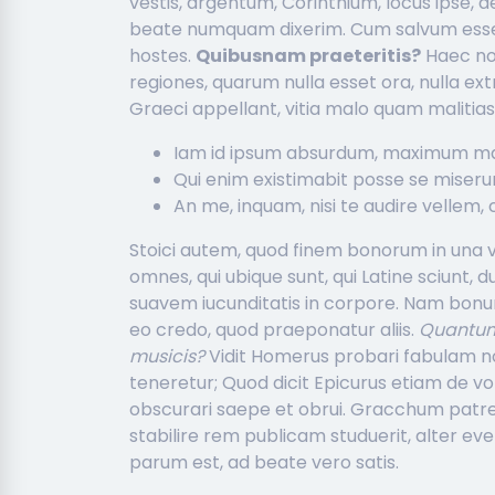
vestis, argentum, Corinthium, locus ipse,
beate numquam dixerim. Cum salvum esse f
hostes.
Quibusnam praeteritis?
Haec non
regiones, quarum nulla esset ora, nulla e
Graeci appellant, vitia malo quam malitia
Iam id ipsum absurdum, maximum ma
Qui enim existimabit posse se miseru
An me, inquam, nisi te audire vellem,
Stoici autem, quod finem bonorum in una vi
omnes, qui ubique sunt, qui Latine sciunt,
suavem iucunditatis in corpore. Nam bonu
eo credo, quod praeponatur aliis.
Quantum
musicis?
Vidit Homerus probari fabulam non 
teneretur; Quod dicit Epicurus etiam de vo
obscurari saepe et obrui. Gracchum patre
stabilire rem publicam studuerit, alter ev
parum est, ad beate vero satis.