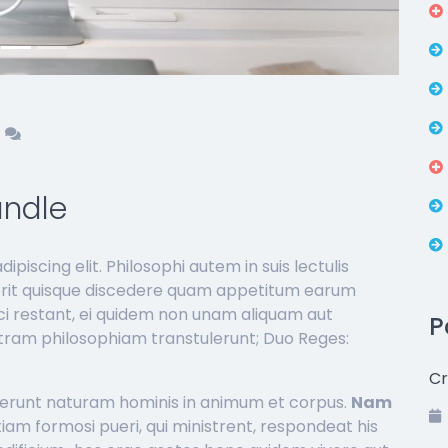
ndle
piscing elit. Philosophi autem in suis lectulis
erit quisque discedere quam appetitum earum
ici restant, ei quidem non unam aliquam aut
P
tram philosophiam transtulerunt; Duo Reges:
Cr
iserunt naturam hominis in animum et corpus.
Nam
iam formosi pueri, qui ministrent, respondeat his