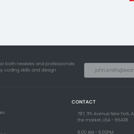
for both newbies and professionals
ny coding skills and design
CONTACT
res
787, 7th Avenue New York, 
the market, USA - 55438
8.00 AM - 6:00PM