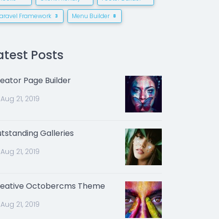
Laravel Framework
Menu Builder
3
8
atest Posts
eator Page Builder
Aug 21, 2019
tstanding Galleries
Aug 21, 2019
eative Octobercms Theme
Aug 21, 2019