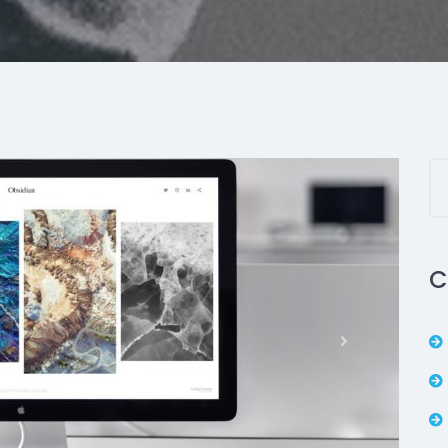
C
Next