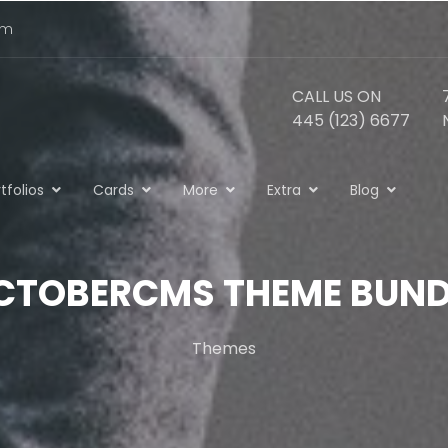
om
CALL US ON
445 (123) 6677
tfolios
Cards
More
Extra
Blog
CTOBERCMS THEME BUND
Themes