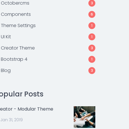
Octobercms
3
Components
6
Theme Settings
1
UI Kit
1
Creator Theme
3
Bootstrap 4
1
Blog
3
opular Posts
eator - Modular Theme
Jan 31, 2019