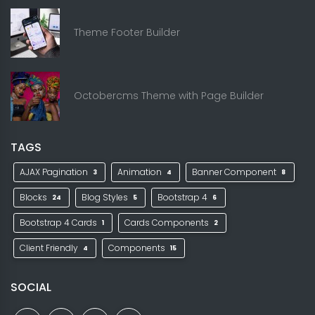
Theme Footer Builder
Octobercms Theme with Page Builder
TAGS
AJAX Pagination
Animation
Banner Component
3
4
8
Blocks
Blog Styles
Bootstrap 4
24
5
6
Bootstrap 4 Cards
Cards Components
1
2
Client Friendly
Components
4
15
SOCIAL