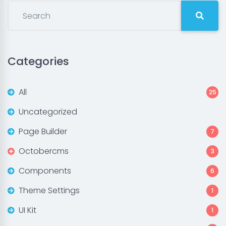
Categories
All
25
Uncategorized
Page Builder
7
Octobercms
3
Components
6
Theme Settings
1
UI Kit
1