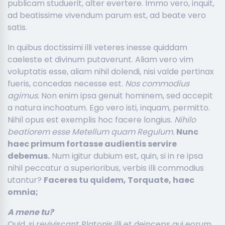
publicam studuerit, alter evertere. Immo vero, inquit,
ad beatissime vivendum parum est, ad beate vero
satis.
In quibus doctissimi illi veteres inesse quiddam
caeleste et divinum putaverunt. Aliam vero vim
voluptatis esse, aliam nihil dolendi, nisi valde pertinax
fueris, concedas necesse est.
Nos commodius
agimus.
Non enim ipsa genuit hominem, sed accepit
a natura inchoatum. Ego vero isti, inquam, permitto.
Nihil opus est exemplis hoc facere longius.
Nihilo
beatiorem esse Metellum quam Regulum.
Nunc
haec primum fortasse audientis servire
debemus.
Num igitur dubium est, quin, si in re ipsa
nihil peccatur a superioribus, verbis illi commodius
utantur?
Faceres tu quidem, Torquate, haec
omnia;
A mene tu?
Quid, si reviviscant Platonis illi et deinceps qui eorum