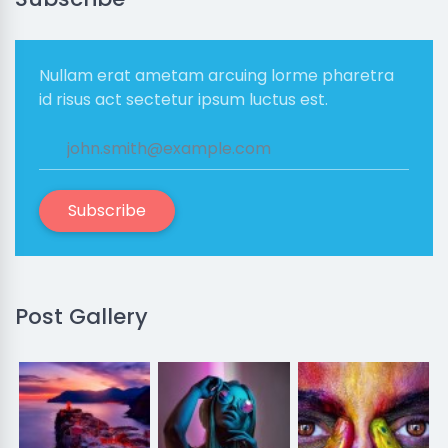
Nullam erat ametam arcuing lorme pharetra
id risus act sectetur ipsum luctus est.
Subscribe
Post Gallery