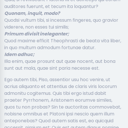
auditores fuerunt, et tecum ita loquantur?
Quonam, inquit, modo?
Quodsi vultum tibi, si incessum fingeres, quo gravior
viderere, non esses tui similis;
Primum divisit ineleganter;
Quod maxime efficit Theophrasti de beata vita liber,
in quo multum admodum fortunae datur.
Idem adhuc;
Illa enim, quae prosunt aut quae nocent, aut bona
sunt aut mala, quae sint paria necesse est.
Ego autem tibi, Piso, assentior usu hoc venire, ut
acrius aliquanto et attentius de claris viris locorum
admonitu cogitemus. Quis tibi ergo istud dabit
praeter Pyrrhonem, Aristonem eorumve similes,
quos tu non probas? Sin te auctoritas commovebat,
nobisne omnibus et Platoni ipsi nescio quem illum
anteponebas? Quod autem satis est, eo quicquid
accessit, nimium est; Quis est autem dignus nomine