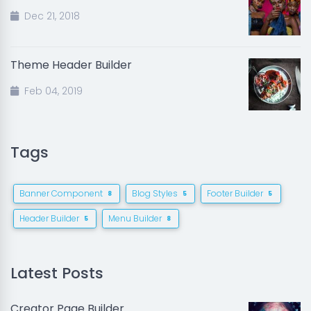
Dec 21, 2018
Theme Header Builder
Feb 04, 2019
Tags
Banner Component
Blog Styles
Footer Builder
8
5
5
Header Builder
Menu Builder
5
8
Latest Posts
Creator Page Builder