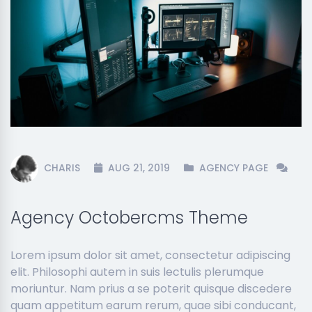
CHARIS
AUG 21, 2019
AGENCY PAGE
Agency Octobercms Theme
Lorem ipsum dolor sit amet, consectetur adipiscing
elit. Philosophi autem in suis lectulis plerumque
moriuntur. Nam prius a se poterit quisque discedere
quam appetitum earum rerum, quae sibi conducant,