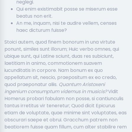
neglegi.
Qui enim existimabit posse se miserum esse
beatus non erit.
An me, inquam, nisi te audire vellem, censes
haec dicturum fuisse?
Stoici autem, quod finem bonorum in una virtute
ponunt, similes sunt illorum; Huic verbo omnes, qui
ubique sunt, qui Latine sciunt, duas res subiciunt,
laetitiam in animo, commotionem suavem
iucunditatis in corpore. Nam bonum ex quo
appellatum sit, nescio, praepositum ex eo credo,
quod praeponatur aliis.
Quantum Aristoxeni
ingenium consumptum videmus in musicis?
Vidit
Homerus probari fabulam non posse, si cantiunculis
tantus irretitus vir teneretur; Quod dicit Epicurus
etiam de voluptate, quae minime sint voluptates, eas
obscurari saepe et obrui. Gracchum patrem non
beatiorem fuisse quam fillum, cum alter stabilire rem