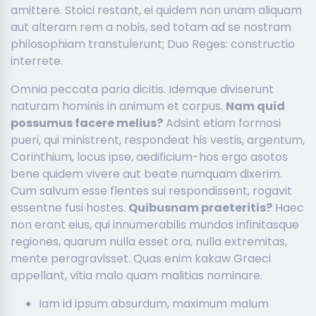
amittere. Stoici restant, ei quidem non unam aliquam
aut alteram rem a nobis, sed totam ad se nostram
philosophiam transtulerunt; Duo Reges: constructio
interrete.
Omnia peccata paria dicitis. Idemque diviserunt
naturam hominis in animum et corpus.
Nam quid
possumus facere melius?
Adsint etiam formosi
pueri, qui ministrent, respondeat his vestis, argentum,
Corinthium, locus ipse, aedificium-hos ergo asotos
bene quidem vivere aut beate numquam dixerim.
Cum salvum esse flentes sui respondissent, rogavit
essentne fusi hostes.
Quibusnam praeteritis?
Haec
non erant eius, qui innumerabilis mundos infinitasque
regiones, quarum nulla esset ora, nulla extremitas,
mente peragravisset. Quas enim kakaw Graeci
appellant, vitia malo quam malitias nominare.
Iam id ipsum absurdum, maximum malum