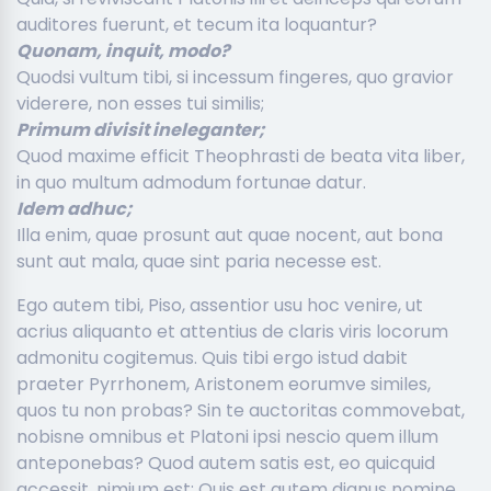
auditores fuerunt, et tecum ita loquantur?
Quonam, inquit, modo?
Quodsi vultum tibi, si incessum fingeres, quo gravior
viderere, non esses tui similis;
Primum divisit ineleganter;
Quod maxime efficit Theophrasti de beata vita liber,
in quo multum admodum fortunae datur.
Idem adhuc;
Illa enim, quae prosunt aut quae nocent, aut bona
sunt aut mala, quae sint paria necesse est.
Ego autem tibi, Piso, assentior usu hoc venire, ut
acrius aliquanto et attentius de claris viris locorum
admonitu cogitemus. Quis tibi ergo istud dabit
praeter Pyrrhonem, Aristonem eorumve similes,
quos tu non probas? Sin te auctoritas commovebat,
nobisne omnibus et Platoni ipsi nescio quem illum
anteponebas? Quod autem satis est, eo quicquid
accessit, nimium est; Quis est autem dignus nomine