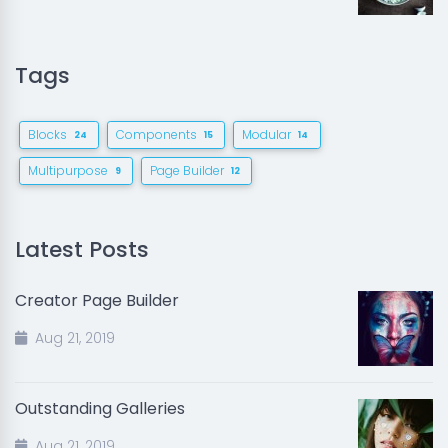
Tags
Blocks
Components
Modular
24
15
14
Multipurpose
Page Builder
9
12
Latest Posts
Creator Page Builder
Aug 21, 2019
Outstanding Galleries
Aug 21, 2019