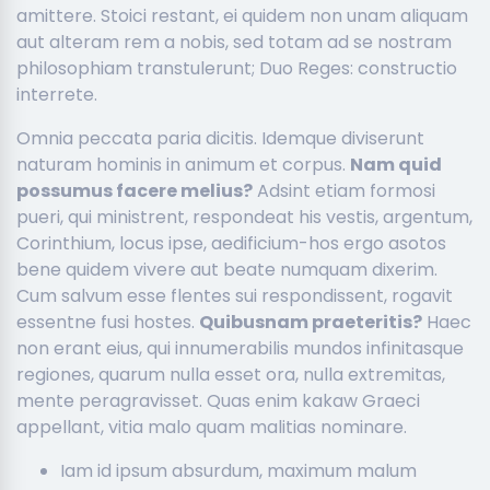
amittere. Stoici restant, ei quidem non unam aliquam
aut alteram rem a nobis, sed totam ad se nostram
philosophiam transtulerunt; Duo Reges: constructio
interrete.
Omnia peccata paria dicitis. Idemque diviserunt
naturam hominis in animum et corpus.
Nam quid
possumus facere melius?
Adsint etiam formosi
pueri, qui ministrent, respondeat his vestis, argentum,
Corinthium, locus ipse, aedificium-hos ergo asotos
bene quidem vivere aut beate numquam dixerim.
Cum salvum esse flentes sui respondissent, rogavit
essentne fusi hostes.
Quibusnam praeteritis?
Haec
non erant eius, qui innumerabilis mundos infinitasque
regiones, quarum nulla esset ora, nulla extremitas,
mente peragravisset. Quas enim kakaw Graeci
appellant, vitia malo quam malitias nominare.
Iam id ipsum absurdum, maximum malum