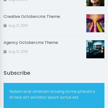
Creative Octobercms Theme
Aug 21, 2019
Agency Octobercms Theme
Aug 21, 2019
Subscribe
Nullam erat ametam arcuing lorme pharetra
id risus act sectetur ipsum luctus est.