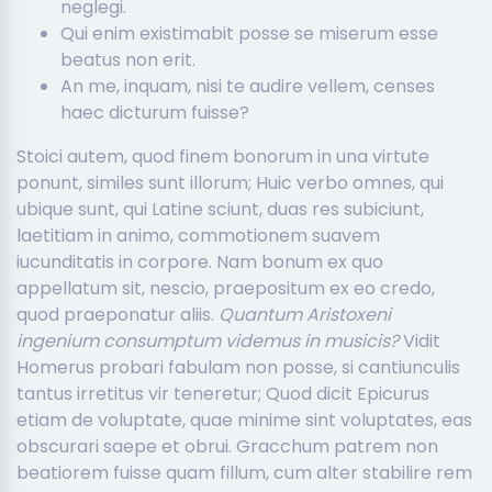
neglegi.
Qui enim existimabit posse se miserum esse
beatus non erit.
An me, inquam, nisi te audire vellem, censes
haec dicturum fuisse?
Stoici autem, quod finem bonorum in una virtute
ponunt, similes sunt illorum; Huic verbo omnes, qui
ubique sunt, qui Latine sciunt, duas res subiciunt,
laetitiam in animo, commotionem suavem
iucunditatis in corpore. Nam bonum ex quo
appellatum sit, nescio, praepositum ex eo credo,
quod praeponatur aliis.
Quantum Aristoxeni
ingenium consumptum videmus in musicis?
Vidit
Homerus probari fabulam non posse, si cantiunculis
tantus irretitus vir teneretur; Quod dicit Epicurus
etiam de voluptate, quae minime sint voluptates, eas
obscurari saepe et obrui. Gracchum patrem non
beatiorem fuisse quam fillum, cum alter stabilire rem