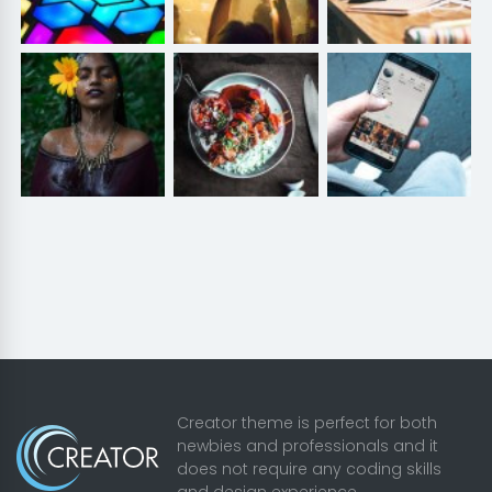
Creator theme is perfect for both
newbies and professionals and it
does not require any coding skills