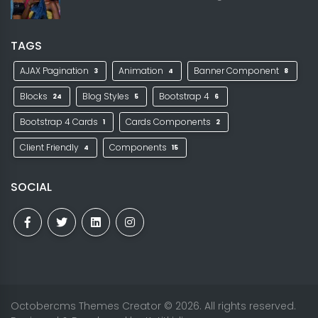
TAGS
AJAX Pagination
Animation
Banner Component
3
4
8
Blocks
Blog Styles
Bootstrap 4
24
5
6
Bootstrap 4 Cards
Cards Components
1
2
Client Friendly
Components
4
15
SOCIAL
Octobercms Themes Creator
© 2026. All rights reserved.