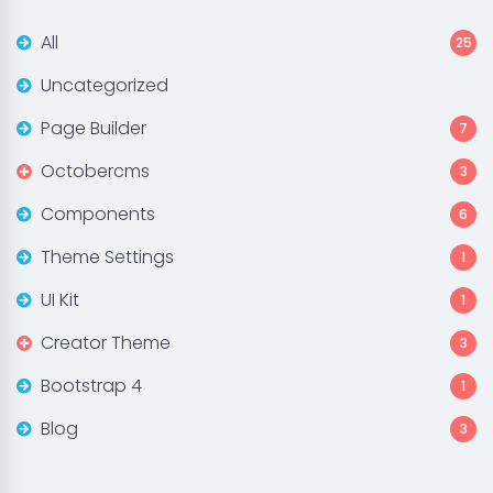
All
25
Uncategorized
Page Builder
7
Octobercms
3
Components
6
Theme Settings
1
UI Kit
1
Creator Theme
3
Bootstrap 4
1
Blog
3