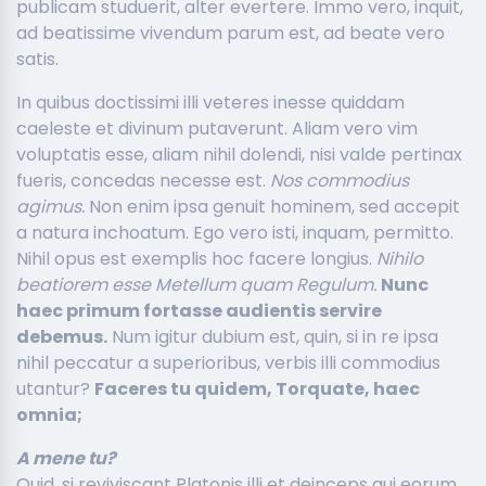
publicam studuerit, alter evertere. Immo vero, inquit,
ad beatissime vivendum parum est, ad beate vero
satis.
In quibus doctissimi illi veteres inesse quiddam
caeleste et divinum putaverunt. Aliam vero vim
voluptatis esse, aliam nihil dolendi, nisi valde pertinax
fueris, concedas necesse est.
Nos commodius
agimus.
Non enim ipsa genuit hominem, sed accepit
a natura inchoatum. Ego vero isti, inquam, permitto.
Nihil opus est exemplis hoc facere longius.
Nihilo
beatiorem esse Metellum quam Regulum.
Nunc
haec primum fortasse audientis servire
debemus.
Num igitur dubium est, quin, si in re ipsa
nihil peccatur a superioribus, verbis illi commodius
utantur?
Faceres tu quidem, Torquate, haec
omnia;
A mene tu?
Quid, si reviviscant Platonis illi et deinceps qui eorum