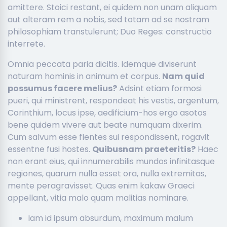
amittere. Stoici restant, ei quidem non unam aliquam
aut alteram rem a nobis, sed totam ad se nostram
philosophiam transtulerunt; Duo Reges: constructio
interrete.
Omnia peccata paria dicitis. Idemque diviserunt
naturam hominis in animum et corpus.
Nam quid
possumus facere melius?
Adsint etiam formosi
pueri, qui ministrent, respondeat his vestis, argentum,
Corinthium, locus ipse, aedificium-hos ergo asotos
bene quidem vivere aut beate numquam dixerim.
Cum salvum esse flentes sui respondissent, rogavit
essentne fusi hostes.
Quibusnam praeteritis?
Haec
non erant eius, qui innumerabilis mundos infinitasque
regiones, quarum nulla esset ora, nulla extremitas,
mente peragravisset. Quas enim kakaw Graeci
appellant, vitia malo quam malitias nominare.
Iam id ipsum absurdum, maximum malum