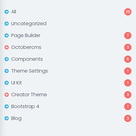
All
25
Uncategorized
Page Builder
7
Octobercms
3
Components
6
Theme Settings
1
UI Kit
1
Creator Theme
3
Bootstrap 4
1
Blog
3