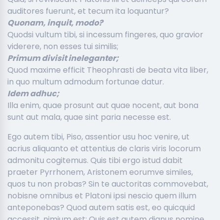
auditores fuerunt, et tecum ita loquantur?
Quonam, inquit, modo?
Quodsi vultum tibi, si incessum fingeres, quo gravior
viderere, non esses tui similis;
Primum divisit ineleganter;
Quod maxime efficit Theophrasti de beata vita liber,
in quo multum admodum fortunae datur.
Idem adhuc;
Illa enim, quae prosunt aut quae nocent, aut bona
sunt aut mala, quae sint paria necesse est.
Ego autem tibi, Piso, assentior usu hoc venire, ut
acrius aliquanto et attentius de claris viris locorum
admonitu cogitemus. Quis tibi ergo istud dabit
praeter Pyrrhonem, Aristonem eorumve similes,
quos tu non probas? Sin te auctoritas commovebat,
nobisne omnibus et Platoni ipsi nescio quem illum
anteponebas? Quod autem satis est, eo quicquid
accessit, nimium est; Quis est autem dignus nomine