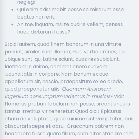
neglegi.
Qui enim existimabit posse se miserum esse
beatus non erit.
An me, inquam, nisi te audire vellem, censes
haec dicturum fuisse?
Stoici autem, quod finem bonorum in una virtute
ponunt, similes sunt illorum; Huic verbo omnes, qui
ubique sunt, qui Latine sciunt, duas res subiciunt,
laetitiam in animo, commotionem suavem
iucunditatis in corpore. Nam bonum ex quo
appellatum sit, nescio, praepositum ex eo credo,
quod praeponatur aliis.
Quantum Aristoxeni
ingenium consumptum videmus in musicis?
Vidit
Homerus probari fabulam non posse, si cantiunculis
tantus irretitus vir teneretur; Quod dicit Epicurus
etiam de voluptate, quae minime sint voluptates, eas
obscurari saepe et obrui. Gracchum patrem non
beatiorem fuisse quam fillum, cum alter stabilire rem