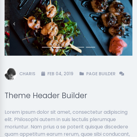
Previous
Next
CHARIS
FEB 04, 2019
PAGE BUILDER
Theme Header Builder
Lorem ipsum dolor sit amet, consectetur adipiscing
elit. Philosophi autem in suis lectulis plerumque
moriuntur. Nam prius a se poterit quisque discedere
quam appetitum earum rerum, quae sibi conducant,