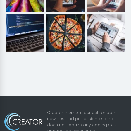
Creator theme is perfect for both
newbies and professionals and it
does not require any coding skills