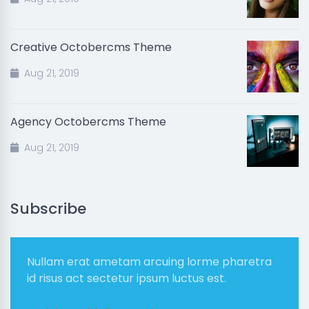
Creative Octobercms Theme
Aug 21, 2019
Agency Octobercms Theme
Aug 21, 2019
Subscribe
Nullam erat ametam arcuing lorme pharetra
id risus act sectetur ipsum luctus est.