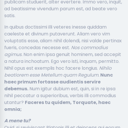
publicam studuerit, alter evertere. Immo vero, inquit,
ad beatissime vivendum parum est, ad beate vero
satis.
In quibus doctissimi illi veteres inesse quiddam
caeleste et divinum putaverunt. Aliam vero vim
voluptatis esse, aliam nihil dolendi, nisi valde pertinax
fueris, concedas necesse est.
Nos commodius
agimus.
Non enim ipsa genuit hominem, sed accepit
a natura inchoatum. Ego vero isti, inquam, permitto.
Nihil opus est exemplis hoc facere longius.
Nihilo
beatiorem esse Metellum quam Regulum.
Nunc
haec primum fortasse audientis servire
debemus.
Num igitur dubium est, quin, si in re ipsa
nihil peccatur a superioribus, verbis illi commodius
utantur?
Faceres tu quidem, Torquate, haec
omnia;
A mene tu?
Quid, si reviviscant Platonis illi et deinceps qui eorum