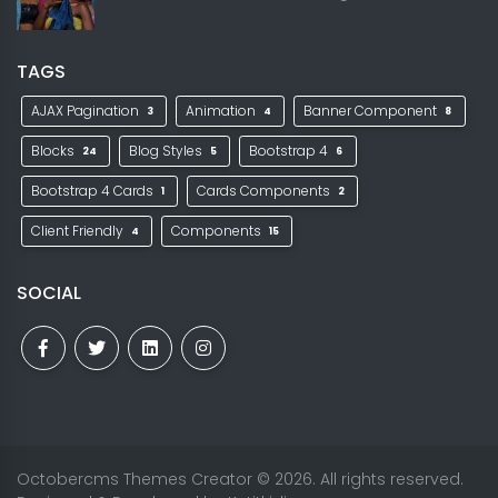
TAGS
AJAX Pagination
Animation
Banner Component
3
4
8
Blocks
Blog Styles
Bootstrap 4
24
5
6
Bootstrap 4 Cards
Cards Components
1
2
Client Friendly
Components
4
15
SOCIAL
Octobercms Themes Creator
© 2026. All rights reserved.