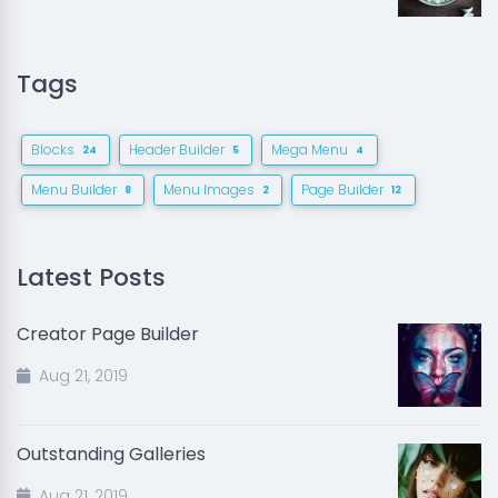
Tags
Blocks
Header Builder
Mega Menu
24
5
4
Menu Builder
Menu Images
Page Builder
8
2
12
Latest Posts
Creator Page Builder
Aug 21, 2019
Outstanding Galleries
Aug 21, 2019