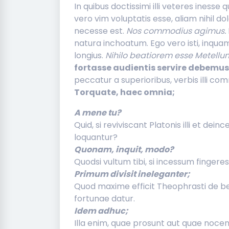
In quibus doctissimi illi veteres iness
vero vim voluptatis esse, aliam nihil do
necesse est.
Nos commodius agimus.
natura inchoatum. Ego vero isti, inquam
longius.
Nihilo beatiorem esse Metell
fortasse audientis servire debemus
peccatur a superioribus, verbis illi c
Torquate, haec omnia;
A mene tu?
Quid, si reviviscant Platonis illi et dei
loquantur?
Quonam, inquit, modo?
Quodsi vultum tibi, si incessum fingeres,
Primum divisit ineleganter;
Quod maxime efficit Theophrasti de b
fortunae datur.
Idem adhuc;
Illa enim, quae prosunt aut quae nocen