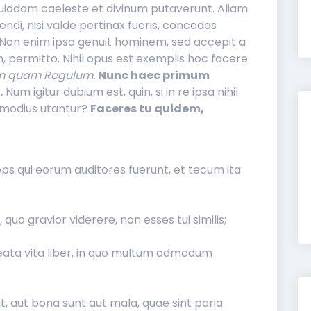
e quiddam caeleste et divinum putaverunt. Aliam
lendi, nisi valde pertinax fueris, concedas
Non enim ipsa genuit hominem, sed accepit a
, permitto. Nihil opus est exemplis hoc facere
um quam Regulum.
Nunc haec primum
.
Num igitur dubium est, quin, si in re ipsa nihil
ommodius utantur?
Faceres tu quidem,
nceps qui eorum auditores fuerunt, et tecum ita
 quo gravior viderere, non esses tui similis;
eata vita liber, in quo multum admodum
t, aut bona sunt aut mala, quae sint paria