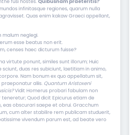
ntne fusi hostes.
Quibusnam praeteritis?
 mundos infinitasque regiones, quarum nulla
ragravisset. Quas enim kakaw Graeci appellant,
 malum neglegi.
serum esse beatus non erit.
lem, censes haec dicturum fuisse?
 virtute ponunt, similes sunt illorum; Huic
 sciunt, duas res subiciunt, laetitiam in animo,
corpore. Nam bonum ex quo appellatum sit,
 praeponatur aliis.
Quantum Aristoxeni
sicis?
Vidit Homerus probari fabulam non
vir teneretur; Quod dicit Epicurus etiam de
s, eas obscurari saepe et obrui. Gracchum
m, cum alter stabilire rem publicam studuerit,
 beatissime vivendum parum est, ad beate vero