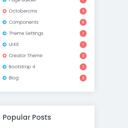
Octobercms
3
Components
6
Theme Settings
1
UI Kit
1
Creator Theme
3
Bootstrap 4
1
Blog
3
Popular Posts