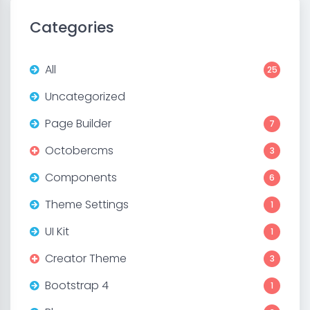
Categories
All
25
Uncategorized
Page Builder
7
Octobercms
3
Components
6
Theme Settings
1
UI Kit
1
Creator Theme
3
Bootstrap 4
1