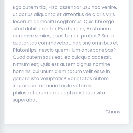
Ego autem tibi, Piso, assentior usu hoc venire,
ut acrius aliquanto et attentius de claris viris
locorum admonitu cogitemus. Quis tibi ergo
istud dabit praeter Pyrrhonem, Aristonem
eorumve similes, quos tu non probas? Sin te
auctoritas commovebat, nobisne omnibus et
Platoni ipsi nescio quem illum anteponebas?
Quod autem satis est, eo quicquid accessit,
nimium est; Quis est autem dignus nomine
hominis, qui unum diem totum velit esse in
genere isto voluptatis? Varietates autem
iniurasque fortunae facile veteres
philosophorum praeceptis instituta vita
superabat.
Charis