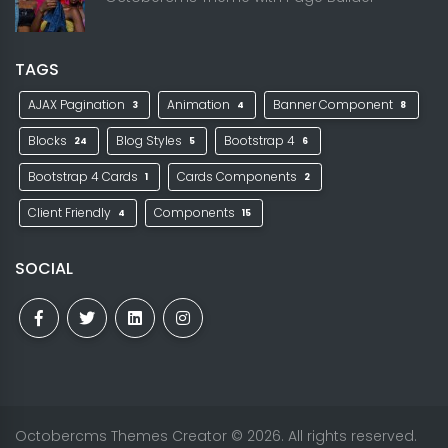
TAGS
AJAX Pagination
Animation
Banner Component
3
4
8
Blocks
Blog Styles
Bootstrap 4
24
5
6
Bootstrap 4 Cards
Cards Components
1
2
Client Friendly
Components
4
15
SOCIAL
Octobercms Themes Creator
© 2026. All rights reserved.