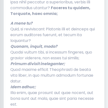
ipsa nihil peccatur a superioribus, verbis illi
commodius utantur?
Faceres tu quidem,
Torquate, haec omnia;
A mene tu?
Quid, si reviviscant Platonis illi et deinceps qui
eorum auditores fuerunt, et tecum ita
loquantur?
Quonam, inquit, modo?
Quodsi vultum tibi, si incessum fingeres, quo
gravior viderere, non esses tui similis;
Primum divisit ineleganter;
Quod maxime efficit Theophrasti de beata
vita liber, in quo multum admodum fortunae
datur.
Idem adhuc;
Illa enim, quae prosunt aut quae nocent, aut
bona sunt aut mala, quae sint paria necesse
est.