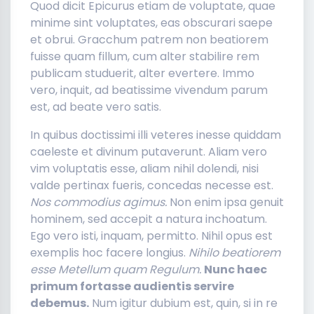
Quod dicit Epicurus etiam de voluptate, quae
minime sint voluptates, eas obscurari saepe
et obrui. Gracchum patrem non beatiorem
fuisse quam fillum, cum alter stabilire rem
publicam studuerit, alter evertere. Immo
vero, inquit, ad beatissime vivendum parum
est, ad beate vero satis.
In quibus doctissimi illi veteres inesse quiddam
caeleste et divinum putaverunt. Aliam vero
vim voluptatis esse, aliam nihil dolendi, nisi
valde pertinax fueris, concedas necesse est.
Nos commodius agimus.
Non enim ipsa genuit
hominem, sed accepit a natura inchoatum.
Ego vero isti, inquam, permitto. Nihil opus est
exemplis hoc facere longius.
Nihilo beatiorem
esse Metellum quam Regulum.
Nunc haec
primum fortasse audientis servire
debemus.
Num igitur dubium est, quin, si in re