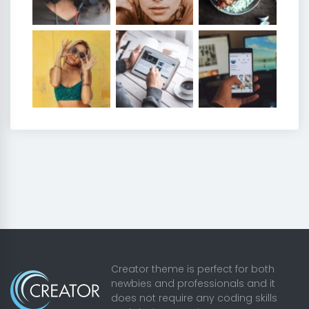
Creator theme is perfect for both
newbies and professionals and it
does not require any coding skills