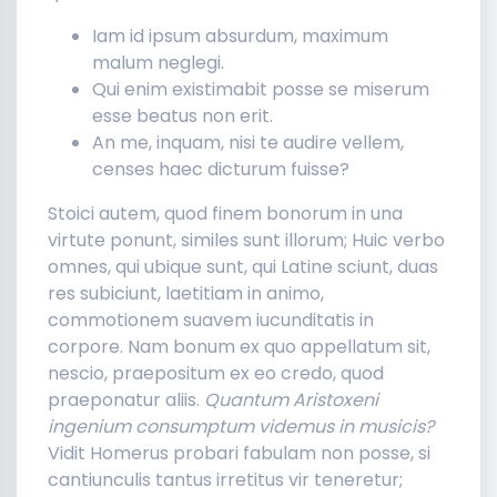
Iam id ipsum absurdum, maximum
malum neglegi.
Qui enim existimabit posse se miserum
esse beatus non erit.
An me, inquam, nisi te audire vellem,
censes haec dicturum fuisse?
Stoici autem, quod finem bonorum in una
virtute ponunt, similes sunt illorum; Huic verbo
omnes, qui ubique sunt, qui Latine sciunt, duas
res subiciunt, laetitiam in animo,
commotionem suavem iucunditatis in
corpore. Nam bonum ex quo appellatum sit,
nescio, praepositum ex eo credo, quod
praeponatur aliis.
Quantum Aristoxeni
ingenium consumptum videmus in musicis?
Vidit Homerus probari fabulam non posse, si
cantiunculis tantus irretitus vir teneretur;