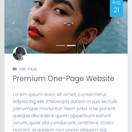
Aug
21
Previous
Next
ONE-PAGE
Premium One-Page Website
Lorem ipsum dolor sit amet, consectetur
adipiscing elit. Philosophi autem in suis lectulis
plerumque moriuntur. Nam prius a se poterit
quisque discedere quam appetitum earum
rerum, quae sibi conducant, amittere. Stoici
restant, ei quidem non unam aliquam aut