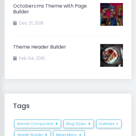
Octobercms Theme with Page
Builder
Dec 21, 2018
Theme Header Builder
Feb 04, 2019
Tags
Banner Component
Blog Styles
Galleries
8
5
1
Header Builder
Mega Menu
5
4