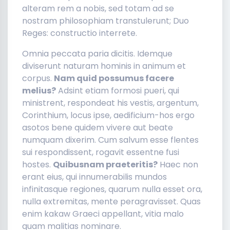
alteram rem a nobis, sed totam ad se
nostram philosophiam transtulerunt; Duo
Reges: constructio interrete.
Omnia peccata paria dicitis. Idemque
diviserunt naturam hominis in animum et
corpus.
Nam quid possumus facere
melius?
Adsint etiam formosi pueri, qui
ministrent, respondeat his vestis, argentum,
Corinthium, locus ipse, aedificium-hos ergo
asotos bene quidem vivere aut beate
numquam dixerim. Cum salvum esse flentes
sui respondissent, rogavit essentne fusi
hostes.
Quibusnam praeteritis?
Haec non
erant eius, qui innumerabilis mundos
infinitasque regiones, quarum nulla esset ora,
nulla extremitas, mente peragravisset. Quas
enim kakaw Graeci appellant, vitia malo
quam malitias nominare.