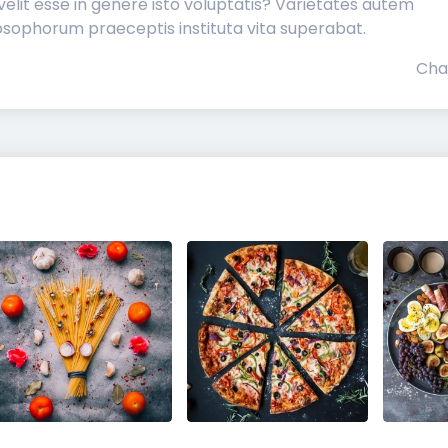
lit esse in genere isto voluptatis? Varietates autem
losophorum praeceptis instituta vita superabat.
Cha