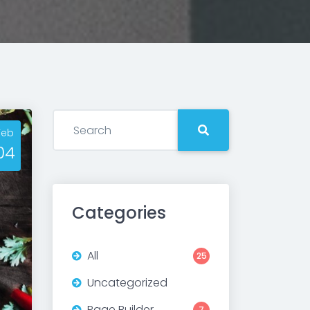
Feb
04
Categories
All
25
ext
Uncategorized
Page Builder
7