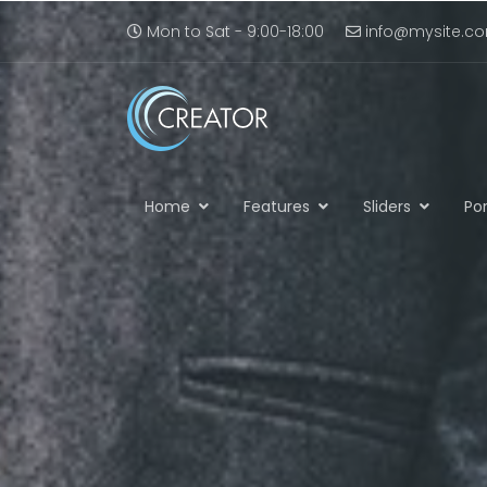
Mon to Sat - 9:00-18:00
info@mysite.c
Home
Features
Sliders
Por