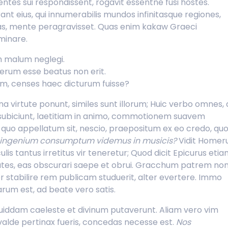
tes sui respondissent, rogavit essentne fusi hostes.
nt eius, qui innumerabilis mundos infinitasque regiones,
tas, mente peragravisset. Quas enim kakaw Graeci
minare.
 malum neglegi.
serum esse beatus non erit.
lem, censes haec dicturum fuisse?
 virtute ponunt, similes sunt illorum; Huic verbo omnes, 
es subiciunt, laetitiam in animo, commotionem suavem
 quo appellatum sit, nescio, praepositum ex eo credo, qu
 ingenium consumptum videmus in musicis?
Vidit Homer
lis tantus irretitus vir teneretur; Quod dicit Epicurus eti
ates, eas obscurari saepe et obrui. Gracchum patrem no
r stabilire rem publicam studuerit, alter evertere. Immo
arum est, ad beate vero satis.
e quiddam caeleste et divinum putaverunt. Aliam vero vim
si valde pertinax fueris, concedas necesse est.
Nos