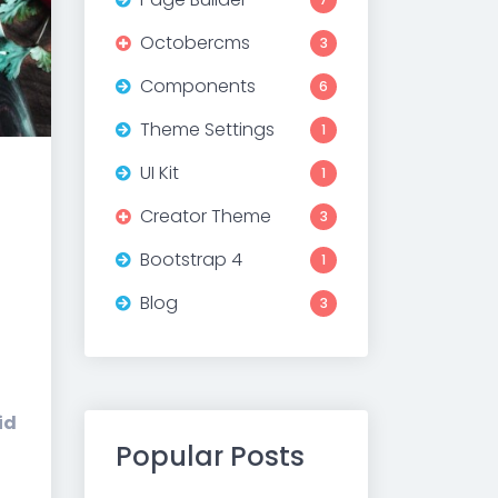
Octobercms
3
Components
6
Theme Settings
1
UI Kit
1
Creator Theme
3
Bootstrap 4
1
Blog
3
id
Popular Posts