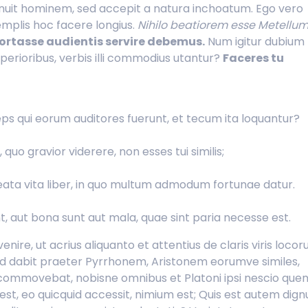
nuit hominem, sed accepit a natura inchoatum. Ego vero
xemplis hoc facere longius.
Nihilo beatiorem esse Metellu
rtasse audientis servire debemus.
Num igitur dubium
 superioribus, verbis illi commodius utantur?
Faceres tu
inceps qui eorum auditores fuerunt, et tecum ita loquantur?
 quo gravior viderere, non esses tui similis;
ata vita liber, in quo multum admodum fortunae datur.
t, aut bona sunt aut mala, quae sint paria necesse est.
venire, ut acrius aliquanto et attentius de claris viris loco
tud dabit praeter Pyrrhonem, Aristonem eorumve similes,
 commovebat, nobisne omnibus et Platoni ipsi nescio que
t, eo quicquid accessit, nimium est; Quis est autem dign