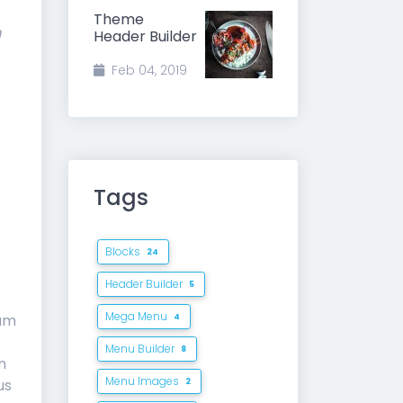
Theme
m
Header Builder
Feb 04, 2019
Tags
Blocks
24
Header Builder
5
Mega Menu
rum
4
Menu Builder
8
m
Menu Images
us
2