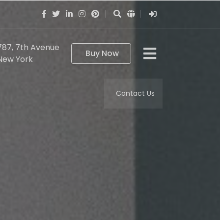
787, 7th Avenue
Buy Now
New York
Contact Us