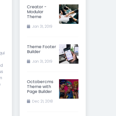
Creator -
Modular
Theme
Jan 31, 2019
Theme Footer
Builder
qui
Jan 31, 2019
od
us
am
Octobercms
n
Theme with
Page Builder
Dec 21, 2018