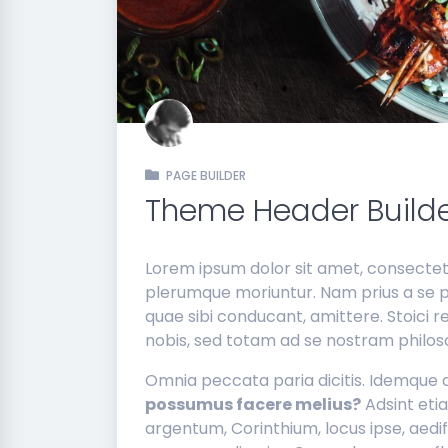
PAGE BUILDER
Theme Header Build
Lorem ipsum dolor sit amet, consectetur 
plerumque moriuntur. Nam prius a se 
quae sibi conducant, amittere. Stoici
nobis, sed totam ad se nostram philos
Omnia peccata paria dicitis. Idemque 
possumus facere melius?
Adsint etia
argentum, Corinthium, locus ipse, aed