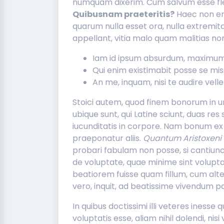
numquam dixerim. Cum salvum esse flen
Quibusnam praeteritis?
Haec non era
quarum nulla esset ora, nulla extremi
appellant, vitia malo quam malitias no
Iam id ipsum absurdum, maximum
Qui enim existimabit posse se mi
An me, inquam, nisi te audire vel
Stoici autem, quod finem bonorum in una
ubique sunt, qui Latine sciunt, duas r
iucunditatis in corpore. Nam bonum ex
praeponatur aliis.
Quantum Aristoxeni
probari fabulam non posse, si cantiuncu
de voluptate, quae minime sint volupt
beatiorem fuisse quam fillum, cum alte
vero, inquit, ad beatissime vivendum p
In quibus doctissimi illi veteres iness
voluptatis esse, aliam nihil dolendi, ni