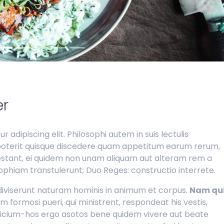
er
adipiscing elit. Philosophi autem in suis lectulis
poterit quisque discedere quam appetitum earum rerum,
 restant, ei quidem non unam aliquam aut alteram rem a
ophiam transtulerunt; Duo Reges: constructio interrete.
diviserunt naturam hominis in animum et corpus.
Nam qu
m formosi pueri, qui ministrent, respondeat his vestis,
ificium-hos ergo asotos bene quidem vivere aut beate