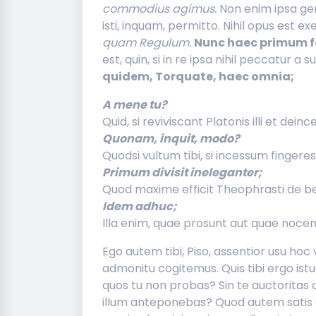
commodius agimus.
Non enim ipsa ge
isti, inquam, permitto. Nihil opus est e
quam Regulum.
Nunc haec primum fo
est, quin, si in re ipsa nihil peccatur a
quidem, Torquate, haec omnia;
A mene tu?
Quid, si reviviscant Platonis illi et de
Quonam, inquit, modo?
Quodsi vultum tibi, si incessum fingeres,
Primum divisit ineleganter;
Quod maxime efficit Theophrasti de be
Idem adhuc;
Illa enim, quae prosunt aut quae nocen
Ego autem tibi, Piso, assentior usu hoc 
admonitu cogitemus. Quis tibi ergo is
quos tu non probas? Sin te auctoritas
illum anteponebas? Quod autem satis es