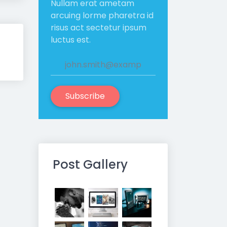
Nullam erat ametam
arcuing lorme pharetra id
risus act sectetur ipsum
luctus est.
Subscribe
Post Gallery