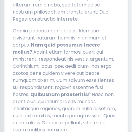
alteram rem a nobis, sed totam ad se
nostram philosophiam transtulerunt; Duo
Reges: constructio interrete.
Omnia peccata paria dicitis. Idemque
diviserunt naturam hominis in animum et
corpus.
Nam quid possumus facere
melius?
Adsint etiam formosi pueri, qui
ministrent, respondeat his vestis, argentum,
Corinthium, locus ipse, aedificium-hos ergo
asotos bene quidem vivere aut beate
numquam dixerim. Cum salvum esse flentes
sui respondissent, rogavit essentne fusi
hostes.
Quibusnam praeteritis?
Haec non
erant eius, qui innumerabilis mundos
infinitasque regiones, quarum nulla esset ora,
nulla extremitas, mente peragravisset. Quas
enim kakaw Graeci appellant, vitia malo
quam malitias nominare.