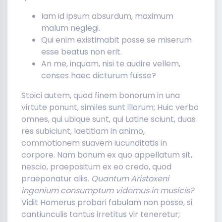
Iam id ipsum absurdum, maximum
malum neglegi.
Qui enim existimabit posse se miserum
esse beatus non erit.
An me, inquam, nisi te audire vellem,
censes haec dicturum fuisse?
Stoici autem, quod finem bonorum in una
virtute ponunt, similes sunt illorum; Huic verbo
omnes, qui ubique sunt, qui Latine sciunt, duas
res subiciunt, laetitiam in animo,
commotionem suavem iucunditatis in
corpore. Nam bonum ex quo appellatum sit,
nescio, praepositum ex eo credo, quod
praeponatur aliis.
Quantum Aristoxeni
ingenium consumptum videmus in musicis?
Vidit Homerus probari fabulam non posse, si
cantiunculis tantus irretitus vir teneretur;