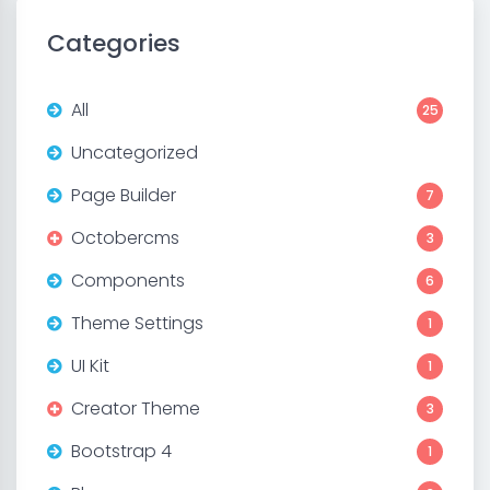
Categories
All
25
Uncategorized
Page Builder
7
Octobercms
3
Components
6
Theme Settings
1
UI Kit
1
Creator Theme
3
Bootstrap 4
1