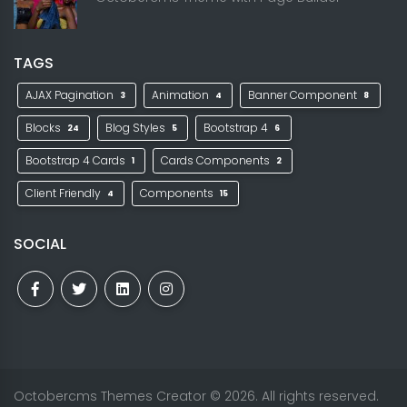
TAGS
AJAX Pagination
Animation
Banner Component
3
4
8
Blocks
Blog Styles
Bootstrap 4
24
5
6
Bootstrap 4 Cards
Cards Components
1
2
Client Friendly
Components
4
15
SOCIAL
Octobercms Themes Creator
© 2026. All rights reserved.