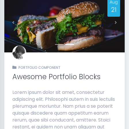
Aug
21
Previous
Next
PORTFOLIO COMPONENT
Awesome Portfolio Blocks
Lorem ipsum dolor sit amet, consectetur
adipiscing elit. Philosophi autem in suis lectulis
plerumque moriuntur. Nam prius a se poterit
quisque discedere quam appetitum earum
rerum, quae sibi conducant, amittere. Stoici
restant, ei quidem non unam aliquam aut