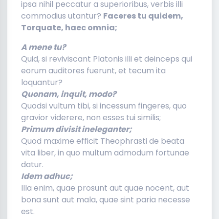
ipsa nihil peccatur a superioribus, verbis illi
commodius utantur?
Faceres tu quidem,
Torquate, haec omnia;
A mene tu?
Quid, si reviviscant Platonis illi et deinceps qui
eorum auditores fuerunt, et tecum ita
loquantur?
Quonam, inquit, modo?
Quodsi vultum tibi, si incessum fingeres, quo
gravior viderere, non esses tui similis;
Primum divisit ineleganter;
Quod maxime efficit Theophrasti de beata
vita liber, in quo multum admodum fortunae
datur.
Idem adhuc;
Illa enim, quae prosunt aut quae nocent, aut
bona sunt aut mala, quae sint paria necesse
est.