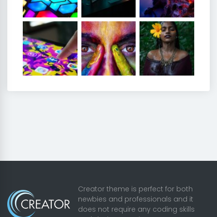
Creator theme is perfect for both
newbies and professionals and it
does not require any coding skills