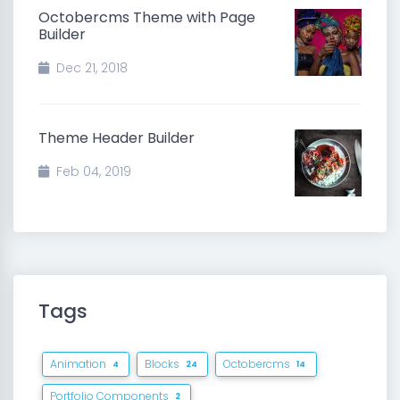
Octobercms Theme with Page
Builder
Dec 21, 2018
Theme Header Builder
Feb 04, 2019
Tags
Animation
Blocks
Octobercms
4
24
14
Portfolio Components
2