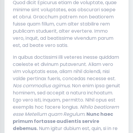
Quod dicit Epicurus etiam de voluptate, quae
minime sint voluptates, eas obscurari saepe
et obrui. Gracchum patrem non beatiorem
fuisse quam fillum, cum alter stabilire rem
publicam studuerit, alter evertere. Immo
vero, inquit, ad beatissime vivendum parum
est, ad beate vero satis.
In quibus doctissimi illi veteres inesse quiddam
caeleste et divinum putaverunt. Aliam vero
vim voluptatis esse, aliam nihil dolendi, nisi
valde pertinax fueris, concedas necesse est.
Nos commodius agimus.
Non enim ipsa genuit
hominem, sed accepit a natura inchoatum.
Ego vero isti, inquam, permitto. Nihil opus est
exemplis hoc facere longius.
Nihilo beatiorem
esse Metellum quam Regulum.
Nunc haec
primum fortasse audientis servire
debemus.
Num igitur dubium est, quin, si in re