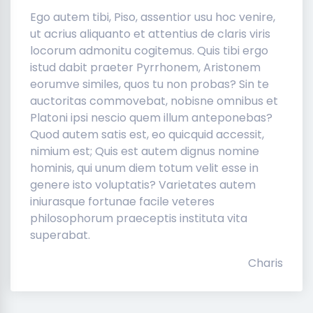
Ego autem tibi, Piso, assentior usu hoc venire,
ut acrius aliquanto et attentius de claris viris
locorum admonitu cogitemus. Quis tibi ergo
istud dabit praeter Pyrrhonem, Aristonem
eorumve similes, quos tu non probas? Sin te
auctoritas commovebat, nobisne omnibus et
Platoni ipsi nescio quem illum anteponebas?
Quod autem satis est, eo quicquid accessit,
nimium est; Quis est autem dignus nomine
hominis, qui unum diem totum velit esse in
genere isto voluptatis? Varietates autem
iniurasque fortunae facile veteres
philosophorum praeceptis instituta vita
superabat.
Charis