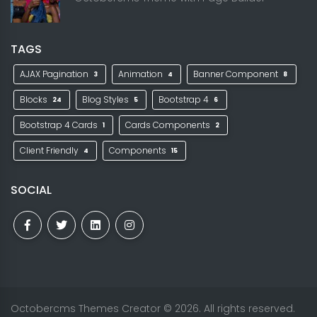
TAGS
AJAX Pagination
Animation
Banner Component
3
4
8
Blocks
Blog Styles
Bootstrap 4
24
5
6
Bootstrap 4 Cards
Cards Components
1
2
Client Friendly
Components
4
15
SOCIAL
Octobercms Themes Creator
© 2026. All rights reserved.