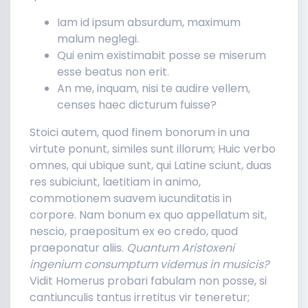
Iam id ipsum absurdum, maximum
malum neglegi.
Qui enim existimabit posse se miserum
esse beatus non erit.
An me, inquam, nisi te audire vellem,
censes haec dicturum fuisse?
Stoici autem, quod finem bonorum in una
virtute ponunt, similes sunt illorum; Huic verbo
omnes, qui ubique sunt, qui Latine sciunt, duas
res subiciunt, laetitiam in animo,
commotionem suavem iucunditatis in
corpore. Nam bonum ex quo appellatum sit,
nescio, praepositum ex eo credo, quod
praeponatur aliis.
Quantum Aristoxeni
ingenium consumptum videmus in musicis?
Vidit Homerus probari fabulam non posse, si
cantiunculis tantus irretitus vir teneretur;