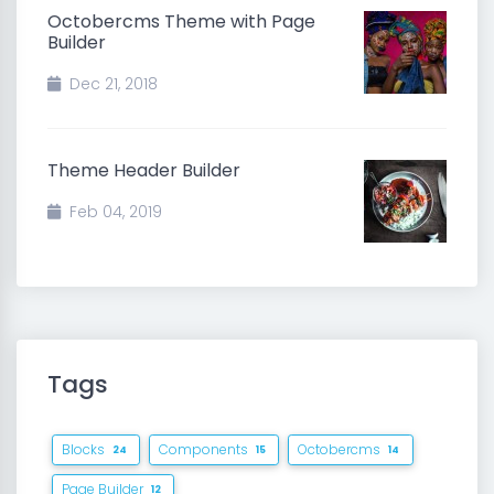
Octobercms Theme with Page
Builder
Dec 21, 2018
Theme Header Builder
Feb 04, 2019
Tags
Blocks
Components
Octobercms
24
15
14
Page Builder
12