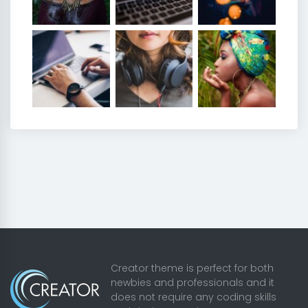
Creator theme is perfect for both
newbies and professionals and it
does not require any coding skills