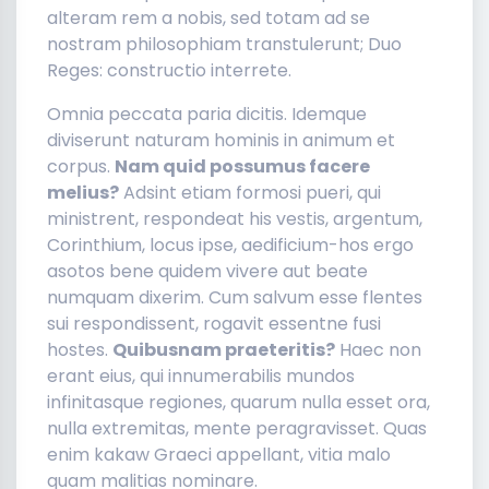
alteram rem a nobis, sed totam ad se
nostram philosophiam transtulerunt; Duo
Reges: constructio interrete.
Omnia peccata paria dicitis. Idemque
diviserunt naturam hominis in animum et
corpus.
Nam quid possumus facere
melius?
Adsint etiam formosi pueri, qui
ministrent, respondeat his vestis, argentum,
Corinthium, locus ipse, aedificium-hos ergo
asotos bene quidem vivere aut beate
numquam dixerim. Cum salvum esse flentes
sui respondissent, rogavit essentne fusi
hostes.
Quibusnam praeteritis?
Haec non
erant eius, qui innumerabilis mundos
infinitasque regiones, quarum nulla esset ora,
nulla extremitas, mente peragravisset. Quas
enim kakaw Graeci appellant, vitia malo
quam malitias nominare.