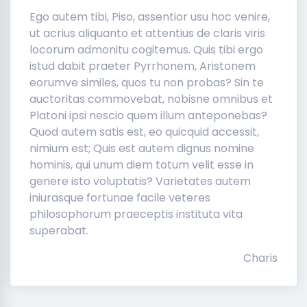
Ego autem tibi, Piso, assentior usu hoc venire,
ut acrius aliquanto et attentius de claris viris
locorum admonitu cogitemus. Quis tibi ergo
istud dabit praeter Pyrrhonem, Aristonem
eorumve similes, quos tu non probas? Sin te
auctoritas commovebat, nobisne omnibus et
Platoni ipsi nescio quem illum anteponebas?
Quod autem satis est, eo quicquid accessit,
nimium est; Quis est autem dignus nomine
hominis, qui unum diem totum velit esse in
genere isto voluptatis? Varietates autem
iniurasque fortunae facile veteres
philosophorum praeceptis instituta vita
superabat.
Charis