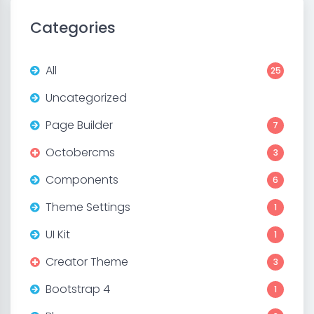
Categories
All
25
Uncategorized
Page Builder
7
Octobercms
3
Components
6
Theme Settings
1
UI Kit
1
Creator Theme
3
Bootstrap 4
1