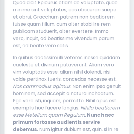
Quod dicit Epicurus etiam de voluptate, quae
minime sint voluptates, eas obscurari saepe
et obrui. Gracchum patrem non beatiorem
fuisse quam fillum, cum alter stabilire rem
publicam studuerit, alter evertere. Immo
vero, inquit, ad beatissime vivendum parum
est, ad beate vero satis.
In quibus doctissimi illi veteres inesse quiddam
caeleste et divinum putaverunt. Aliam vero
vim voluptatis esse, aliam nihil dolendi, nisi
valde pertinax fueris, concedas necesse est.
Nos commodius agimus.
Non enim ipsa genuit
hominem, sed accepit a natura inchoatum.
Ego vero isti, inquam, permitto. Nihil opus est
exemplis hoc facere longius.
Nihilo beatiorem
esse Metellum quam Regulum.
Nunc haec
primum fortasse audientis servire
debemus.
Num igitur dubium est, quin, si in re