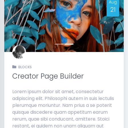
Aug
21
Previous
Next
BLOCKS
Creator Page Builder
Lorem ipsum dolor sit amet, consectetur
adipiscing elit. Philosophi autem in suis lectulis
plerumque moriuntur. Nam prius a se poterit
quisque discedere quam appetitum earum
rerum, quae sibi conducant, amittere. Stoici
restant, ei quidem non unam aliquam aut