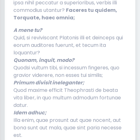
ipsa nihil peccatur a superioribus, verbis illi
commodius utantur?
Faceres tu quidem,
Torquate, haec omnia;
A mene tu?
Quid, si reviviscant Platonis illi et deinceps qui
eorum auditores fuerunt, et tecum ita
loquantur?
Quonam, inquit, modo?
Quodsi vultum tibi, si incessum fingeres, quo
gravior viderere, non esses tui similis;
Primum divisit ineleganter;
Quod maxime efficit Theophrasti de beata
vita liber, in quo multum admodum fortunae
datur.
Idem adhuc;
Illa enim, quae prosunt aut quae nocent, aut
bona sunt aut mala, quae sint paria necesse
est.