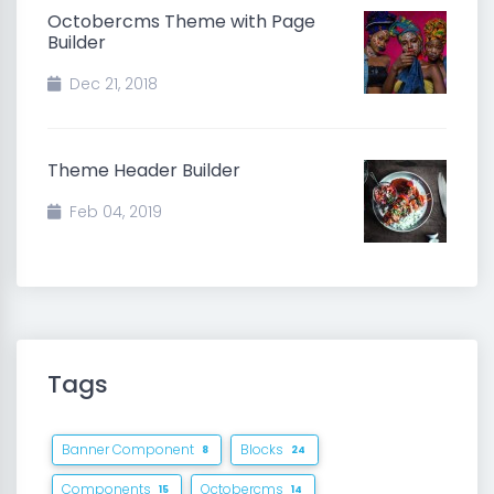
Octobercms Theme with Page
Builder
Dec 21, 2018
Theme Header Builder
Feb 04, 2019
Tags
Banner Component
Blocks
8
24
Components
Octobercms
15
14