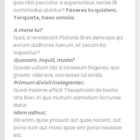
ipsa nihil peccatur a superioribus, verbis illi
commodius utantur?
Faceres tu quidem,
Torquate, haec omnia;
A mene tu?
Quid, si reviviscant Platonis illi et deinceps qui
eorum auditores fuerunt, et tecum ita
loquantur?
Quonam, inquit, modo?
Quodsi vultum tibi, si incessum fingeres, quo
gravior viderere, non esses tui similis;
Primum divisit ineleganter;
Quod maxime efficit Theophrasti de beata
vita liber, in quo multum admodum fortunae
datur.
Idem adhuc;
Illa enim, quae prosunt aut quae nocent, aut
bona sunt aut mala, quae sint paria necesse
est.