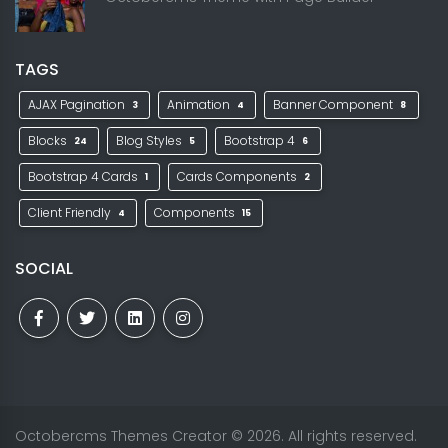
TAGS
AJAX Pagination
Animation
Banner Component
3
4
8
Blocks
Blog Styles
Bootstrap 4
24
5
6
Bootstrap 4 Cards
Cards Components
1
2
Client Friendly
Components
4
15
SOCIAL
Octobercms Themes Creator
© 2026. All rights reserved.