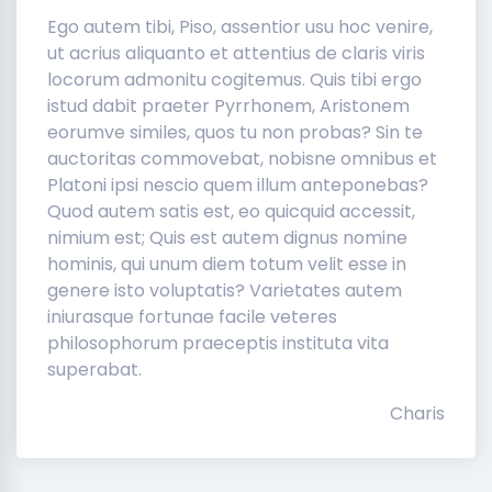
Ego autem tibi, Piso, assentior usu hoc venire,
ut acrius aliquanto et attentius de claris viris
locorum admonitu cogitemus. Quis tibi ergo
istud dabit praeter Pyrrhonem, Aristonem
eorumve similes, quos tu non probas? Sin te
auctoritas commovebat, nobisne omnibus et
Platoni ipsi nescio quem illum anteponebas?
Quod autem satis est, eo quicquid accessit,
nimium est; Quis est autem dignus nomine
hominis, qui unum diem totum velit esse in
genere isto voluptatis? Varietates autem
iniurasque fortunae facile veteres
philosophorum praeceptis instituta vita
superabat.
Charis