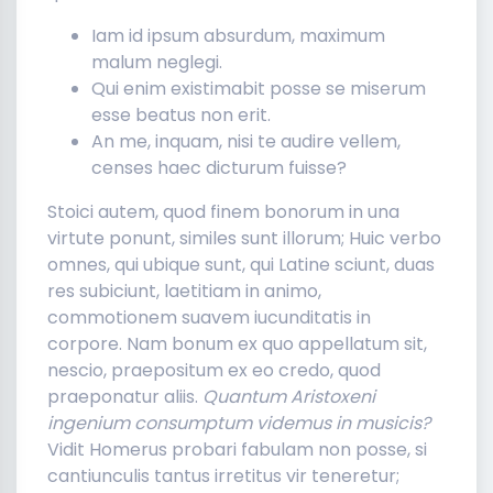
Iam id ipsum absurdum, maximum
malum neglegi.
Qui enim existimabit posse se miserum
esse beatus non erit.
An me, inquam, nisi te audire vellem,
censes haec dicturum fuisse?
Stoici autem, quod finem bonorum in una
virtute ponunt, similes sunt illorum; Huic verbo
omnes, qui ubique sunt, qui Latine sciunt, duas
res subiciunt, laetitiam in animo,
commotionem suavem iucunditatis in
corpore. Nam bonum ex quo appellatum sit,
nescio, praepositum ex eo credo, quod
praeponatur aliis.
Quantum Aristoxeni
ingenium consumptum videmus in musicis?
Vidit Homerus probari fabulam non posse, si
cantiunculis tantus irretitus vir teneretur;