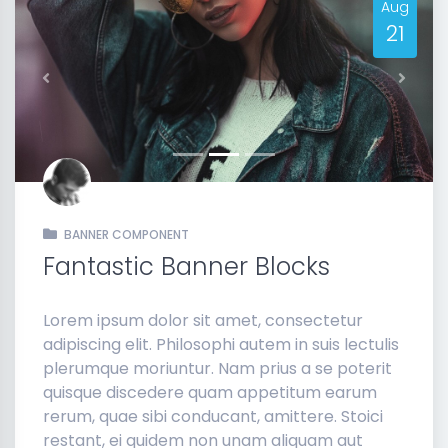
Aug
21
Previous
Next
BANNER COMPONENT
Fantastic Banner Blocks
Lorem ipsum dolor sit amet, consectetur
adipiscing elit. Philosophi autem in suis lectulis
plerumque moriuntur. Nam prius a se poterit
quisque discedere quam appetitum earum
rerum, quae sibi conducant, amittere. Stoici
restant, ei quidem non unam aliquam aut