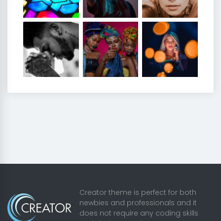
Creator theme is perfect for both
newbies and professionals and it
does not require any coding skills