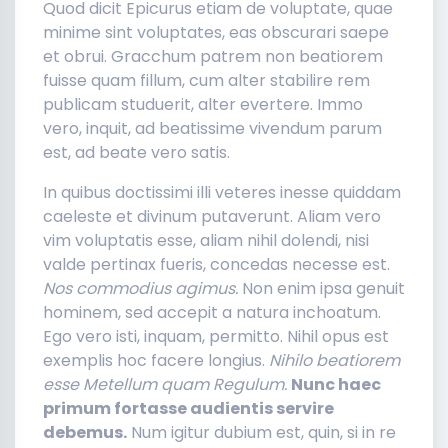
Quod dicit Epicurus etiam de voluptate, quae
minime sint voluptates, eas obscurari saepe
et obrui. Gracchum patrem non beatiorem
fuisse quam fillum, cum alter stabilire rem
publicam studuerit, alter evertere. Immo
vero, inquit, ad beatissime vivendum parum
est, ad beate vero satis.
In quibus doctissimi illi veteres inesse quiddam
caeleste et divinum putaverunt. Aliam vero
vim voluptatis esse, aliam nihil dolendi, nisi
valde pertinax fueris, concedas necesse est.
Nos commodius agimus.
Non enim ipsa genuit
hominem, sed accepit a natura inchoatum.
Ego vero isti, inquam, permitto. Nihil opus est
exemplis hoc facere longius.
Nihilo beatiorem
esse Metellum quam Regulum.
Nunc haec
primum fortasse audientis servire
debemus.
Num igitur dubium est, quin, si in re