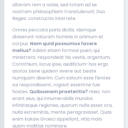
alteram rem a nobis, sed totam ad se
nostram philosophiam transtulerunt; Duo
Reges: constructio interrete.
Omnia peccata paria dicitis. Idemque
diviserunt naturam hominis in animum et
corpus.
Nam quid possumus facere
melius?
Adsint etiam formosi pueri, qui
ministrent, respondeat his vestis, argentum,
Corinthium, locus ipse, aedificium-hos ergo
asotos bene quidem vivere aut beate
numquam dixerim. Cum salvum esse flentes
sui respondissent, rogavit essentne fusi
hostes.
Quibusnam praeteritis?
Haec non
erant eius, qui innumerabilis mundos
infinitasque regiones, quarum nulla esset ora,
nulla extremitas, mente peragravisset. Quas
enim kakaw Graeci appellant, vitia malo
quam malitias nominare.