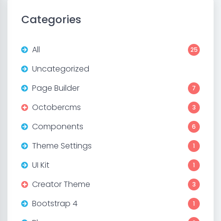
Categories
All
25
Uncategorized
Page Builder
7
Octobercms
3
Components
6
Theme Settings
1
UI Kit
1
Creator Theme
3
Bootstrap 4
1