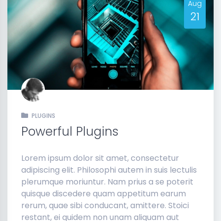
Aug
21
PLUGINS
Powerful Plugins
Lorem ipsum dolor sit amet, consectetur
adipiscing elit. Philosophi autem in suis lectulis
plerumque moriuntur. Nam prius a se poterit
quisque discedere quam appetitum earum
rerum, quae sibi conducant, amittere. Stoici
restant, ei quidem non unam aliquam aut