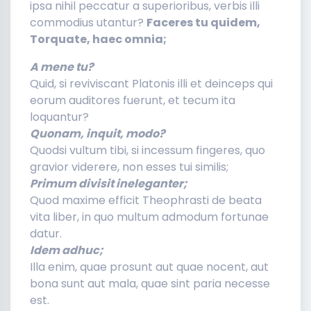
ipsa nihil peccatur a superioribus, verbis illi
commodius utantur?
Faceres tu quidem,
Torquate, haec omnia;
A mene tu?
Quid, si reviviscant Platonis illi et deinceps qui
eorum auditores fuerunt, et tecum ita
loquantur?
Quonam, inquit, modo?
Quodsi vultum tibi, si incessum fingeres, quo
gravior viderere, non esses tui similis;
Primum divisit ineleganter;
Quod maxime efficit Theophrasti de beata
vita liber, in quo multum admodum fortunae
datur.
Idem adhuc;
Illa enim, quae prosunt aut quae nocent, aut
bona sunt aut mala, quae sint paria necesse
est.