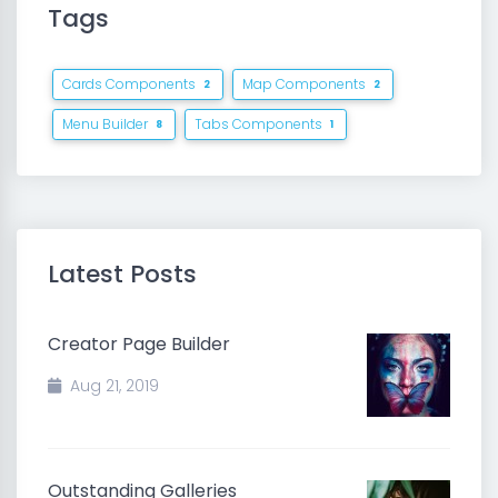
Tags
Cards Components
Map Components
2
2
Menu Builder
Tabs Components
8
1
Latest Posts
Creator Page Builder
Aug 21, 2019
Outstanding Galleries