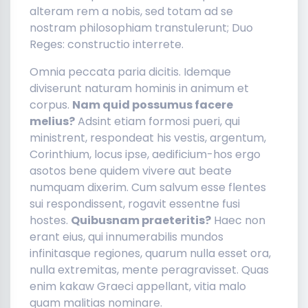
alteram rem a nobis, sed totam ad se
nostram philosophiam transtulerunt; Duo
Reges: constructio interrete.
Omnia peccata paria dicitis. Idemque
diviserunt naturam hominis in animum et
corpus.
Nam quid possumus facere
melius?
Adsint etiam formosi pueri, qui
ministrent, respondeat his vestis, argentum,
Corinthium, locus ipse, aedificium-hos ergo
asotos bene quidem vivere aut beate
numquam dixerim. Cum salvum esse flentes
sui respondissent, rogavit essentne fusi
hostes.
Quibusnam praeteritis?
Haec non
erant eius, qui innumerabilis mundos
infinitasque regiones, quarum nulla esset ora,
nulla extremitas, mente peragravisset. Quas
enim kakaw Graeci appellant, vitia malo
quam malitias nominare.