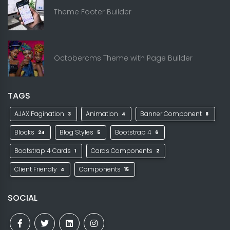
Theme Footer Builder
Octobercms Theme with Page Builder
TAGS
AJAX Pagination
Animation
Banner Component
3
4
8
Blocks
Blog Styles
Bootstrap 4
24
5
6
Bootstrap 4 Cards
Cards Components
1
2
Client Friendly
Components
4
15
SOCIAL