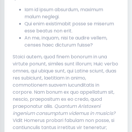
Iam id ipsum absurdum, maximum
malum neglegi.
Qui enim existimabit posse se miserum
esse beatus non erit.
An me, inquam, nisi te audire vellem,
censes haec dicturum fuisse?
Stoici autem, quod finem bonorum in una
virtute ponunt, similes sunt illorum; Huic verbo
omnes, qui ubique sunt, qui Latine sciunt, duas
res subiciunt, laetitiam in animo,
commotionem suavem iucunditatis in
corpore. Nam bonum ex quo appellatum sit,
nescio, praepositum ex eo credo, quod
praeponatur aliis.
Quantum Aristoxeni
ingenium consumptum videmus in musicis?
Vidit Homerus probari fabulam non posse, si
cantiunculis tantus irretitus vir teneretur;