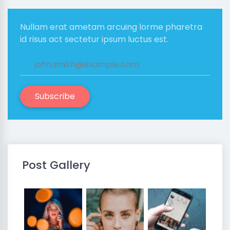
Nullam erat ametam arcuing lorme pharetra
id risus act sectetur ipsum luctus est.
Subscribe
Post Gallery