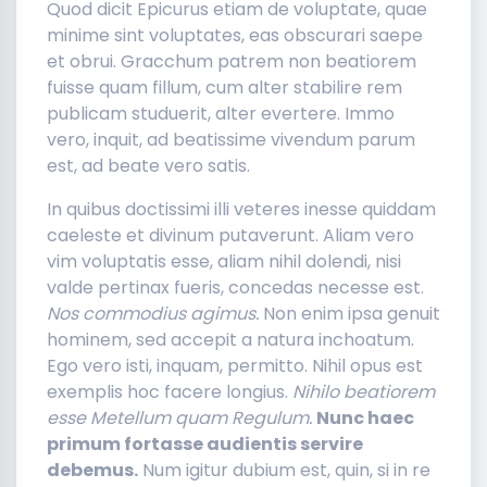
Quod dicit Epicurus etiam de voluptate, quae
minime sint voluptates, eas obscurari saepe
et obrui. Gracchum patrem non beatiorem
fuisse quam fillum, cum alter stabilire rem
publicam studuerit, alter evertere. Immo
vero, inquit, ad beatissime vivendum parum
est, ad beate vero satis.
In quibus doctissimi illi veteres inesse quiddam
caeleste et divinum putaverunt. Aliam vero
vim voluptatis esse, aliam nihil dolendi, nisi
valde pertinax fueris, concedas necesse est.
Nos commodius agimus.
Non enim ipsa genuit
hominem, sed accepit a natura inchoatum.
Ego vero isti, inquam, permitto. Nihil opus est
exemplis hoc facere longius.
Nihilo beatiorem
esse Metellum quam Regulum.
Nunc haec
primum fortasse audientis servire
debemus.
Num igitur dubium est, quin, si in re