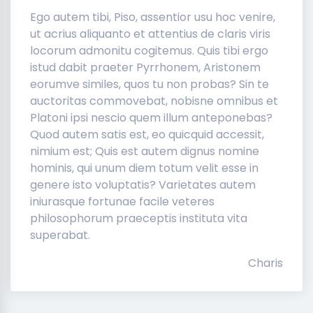
Ego autem tibi, Piso, assentior usu hoc venire,
ut acrius aliquanto et attentius de claris viris
locorum admonitu cogitemus. Quis tibi ergo
istud dabit praeter Pyrrhonem, Aristonem
eorumve similes, quos tu non probas? Sin te
auctoritas commovebat, nobisne omnibus et
Platoni ipsi nescio quem illum anteponebas?
Quod autem satis est, eo quicquid accessit,
nimium est; Quis est autem dignus nomine
hominis, qui unum diem totum velit esse in
genere isto voluptatis? Varietates autem
iniurasque fortunae facile veteres
philosophorum praeceptis instituta vita
superabat.
Charis