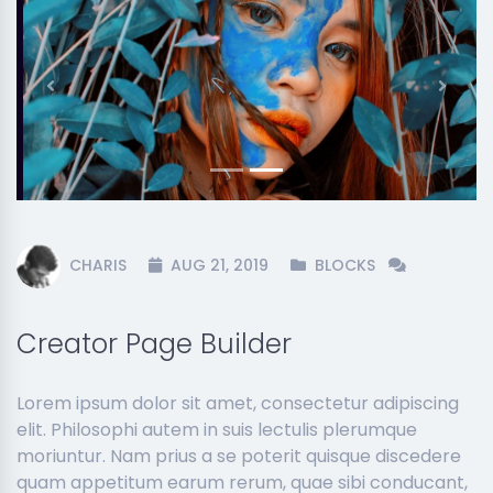
Previous
Next
CHARIS
AUG 21, 2019
BLOCKS
Creator Page Builder
Lorem ipsum dolor sit amet, consectetur adipiscing
elit. Philosophi autem in suis lectulis plerumque
moriuntur. Nam prius a se poterit quisque discedere
quam appetitum earum rerum, quae sibi conducant,