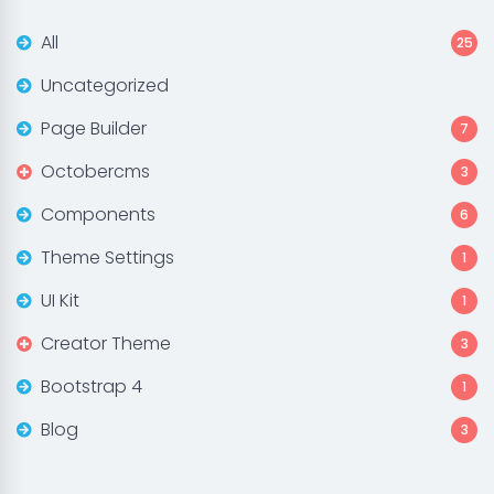
All
25
Uncategorized
Page Builder
7
Octobercms
3
Components
6
Theme Settings
1
UI Kit
1
Creator Theme
3
Bootstrap 4
1
Blog
3