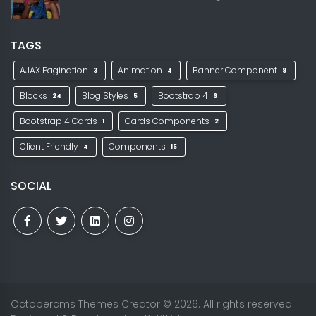
TAGS
AJAX Pagination
Animation
Banner Component
3
4
8
Blocks
Blog Styles
Bootstrap 4
24
5
6
Bootstrap 4 Cards
Cards Components
1
2
Client Friendly
Components
4
15
SOCIAL
Octobercms Themes Creator
© 2026. All rights reserved.