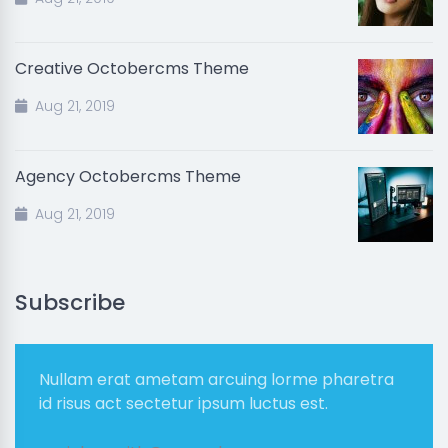
Creative Octobercms Theme
Aug 21, 2019
Agency Octobercms Theme
Aug 21, 2019
Subscribe
Nullam erat ametam arcuing lorme pharetra
id risus act sectetur ipsum luctus est.