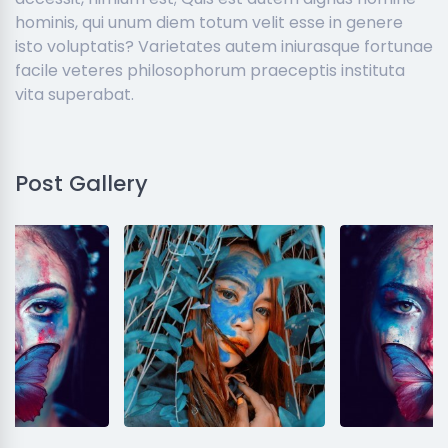
hominis, qui unum diem totum velit esse in genere
isto voluptatis? Varietates autem iniurasque fortunae
facile veteres philosophorum praeceptis instituta
vita superabat.
Post Gallery