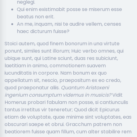
neglegi.
Qui enim existimabit posse se miserum esse
beatus non erit.
An me, inquam, nisi te audire vellem, censes
haec dicturum fuisse?
Stoici autem, quod finem bonorum in una virtute
ponunt, similes sunt illorum; Huic verbo omnes, qui
ubique sunt, qui Latine sciunt, duas res subiciunt,
laetitiam in animo, commotionem suavem
iucunditatis in corpore. Nam bonum ex quo
appellatum sit, nescio, praepositum ex eo credo,
quod praeponatur aliis.
Quantum Aristoxeni
ingenium consumptum videmus in musicis?
Vidit
Homerus probari fabulam non posse, si cantiunculis
tantus irretitus vir teneretur; Quod dicit Epicurus
etiam de voluptate, quae minime sint voluptates, eas
obscurari saepe et obrui. Gracchum patrem non
beatiorem fuisse quam fillum, cum alter stabilire rem