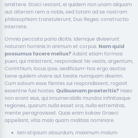
amittere. Stoici restant, ei quidem non unam aliquam
aut alteram rem a nobis, sed totam ad se nostram
philosophiam transtulerunt; Duo Reges: constructio
interrete.
Omnia peccata paria dicitis. Idemque diviserunt
naturam hominis in animum et corpus.
Nam quid
possumus facere melius?
Adsint etiam formosi
pueri, qui ministrent, respondeat his vestis, argentum,
Corinthium, locus ipse, aedificium-hos ergo asotos
bene quidem vivere aut beate numquam dixerim.
Cum salvum esse flentes sui respondissent, rogavit
essentne fusi hostes.
Quibusnam praeteritis?
Haec
non erant eius, qui innumerabilis mundos infinitasque
regiones, quarum nulla esset ora, nulla extremitas,
mente peragravisset. Quas enim kakaw Graeci
appellant, vitia malo quam malitias nominare.
Iam id ipsum absurdum, maximum malum