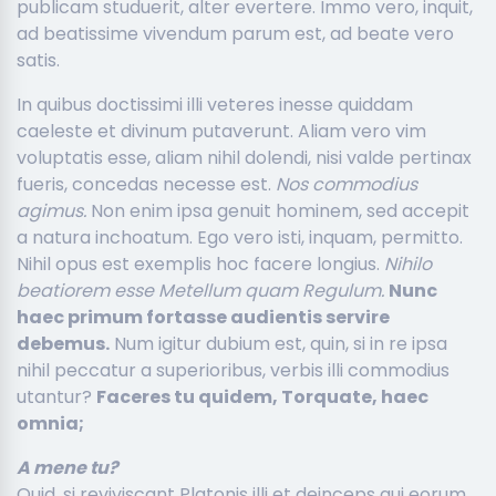
publicam studuerit, alter evertere. Immo vero, inquit,
ad beatissime vivendum parum est, ad beate vero
satis.
In quibus doctissimi illi veteres inesse quiddam
caeleste et divinum putaverunt. Aliam vero vim
voluptatis esse, aliam nihil dolendi, nisi valde pertinax
fueris, concedas necesse est.
Nos commodius
agimus.
Non enim ipsa genuit hominem, sed accepit
a natura inchoatum. Ego vero isti, inquam, permitto.
Nihil opus est exemplis hoc facere longius.
Nihilo
beatiorem esse Metellum quam Regulum.
Nunc
haec primum fortasse audientis servire
debemus.
Num igitur dubium est, quin, si in re ipsa
nihil peccatur a superioribus, verbis illi commodius
utantur?
Faceres tu quidem, Torquate, haec
omnia;
A mene tu?
Quid, si reviviscant Platonis illi et deinceps qui eorum