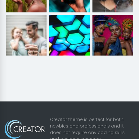
Creator theme is perfect for both
newbies and professionals and it
does not require any coding skills