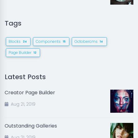
Tags
Blocks
Components
Octobercms
24
15
14
Page Builder
12
Latest Posts
Creator Page Builder
Aug 21, 2019
Outstanding Galleries
Aug 21, 2019