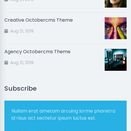
Creative Octobercms Theme
Aug 21, 2019
Agency Octobercms Theme
Aug 21, 2019
Subscribe
Nullam erat ametam arcuing lorme pharetra
id risus act sectetur ipsum luctus est.