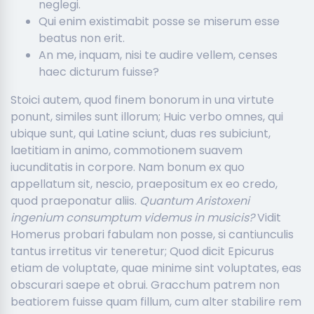
neglegi.
Qui enim existimabit posse se miserum esse
beatus non erit.
An me, inquam, nisi te audire vellem, censes
haec dicturum fuisse?
Stoici autem, quod finem bonorum in una virtute
ponunt, similes sunt illorum; Huic verbo omnes, qui
ubique sunt, qui Latine sciunt, duas res subiciunt,
laetitiam in animo, commotionem suavem
iucunditatis in corpore. Nam bonum ex quo
appellatum sit, nescio, praepositum ex eo credo,
quod praeponatur aliis.
Quantum Aristoxeni
ingenium consumptum videmus in musicis?
Vidit
Homerus probari fabulam non posse, si cantiunculis
tantus irretitus vir teneretur; Quod dicit Epicurus
etiam de voluptate, quae minime sint voluptates, eas
obscurari saepe et obrui. Gracchum patrem non
beatiorem fuisse quam fillum, cum alter stabilire rem