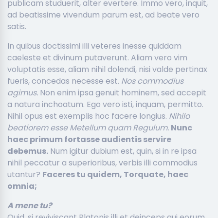
publicam studuerit, alter evertere. Immo vero, inquit,
ad beatissime vivendum parum est, ad beate vero
satis.
In quibus doctissimi illi veteres inesse quiddam
caeleste et divinum putaverunt. Aliam vero vim
voluptatis esse, aliam nihil dolendi, nisi valde pertinax
fueris, concedas necesse est.
Nos commodius
agimus.
Non enim ipsa genuit hominem, sed accepit
a natura inchoatum. Ego vero isti, inquam, permitto.
Nihil opus est exemplis hoc facere longius.
Nihilo
beatiorem esse Metellum quam Regulum.
Nunc
haec primum fortasse audientis servire
debemus.
Num igitur dubium est, quin, si in re ipsa
nihil peccatur a superioribus, verbis illi commodius
utantur?
Faceres tu quidem, Torquate, haec
omnia;
A mene tu?
Quid, si reviviscant Platonis illi et deinceps qui eorum