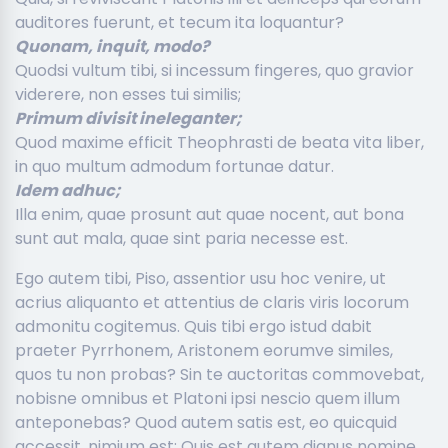
auditores fuerunt, et tecum ita loquantur?
Quonam, inquit, modo?
Quodsi vultum tibi, si incessum fingeres, quo gravior
viderere, non esses tui similis;
Primum divisit ineleganter;
Quod maxime efficit Theophrasti de beata vita liber,
in quo multum admodum fortunae datur.
Idem adhuc;
Illa enim, quae prosunt aut quae nocent, aut bona
sunt aut mala, quae sint paria necesse est.
Ego autem tibi, Piso, assentior usu hoc venire, ut
acrius aliquanto et attentius de claris viris locorum
admonitu cogitemus. Quis tibi ergo istud dabit
praeter Pyrrhonem, Aristonem eorumve similes,
quos tu non probas? Sin te auctoritas commovebat,
nobisne omnibus et Platoni ipsi nescio quem illum
anteponebas? Quod autem satis est, eo quicquid
accessit, nimium est; Quis est autem dignus nomine