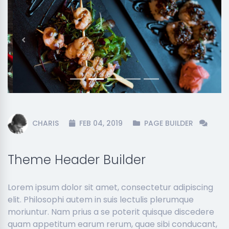
Previous
Next
CHARIS
FEB 04, 2019
PAGE BUILDER
Theme Header Builder
Lorem ipsum dolor sit amet, consectetur adipiscing
elit. Philosophi autem in suis lectulis plerumque
moriuntur. Nam prius a se poterit quisque discedere
quam appetitum earum rerum, quae sibi conducant,