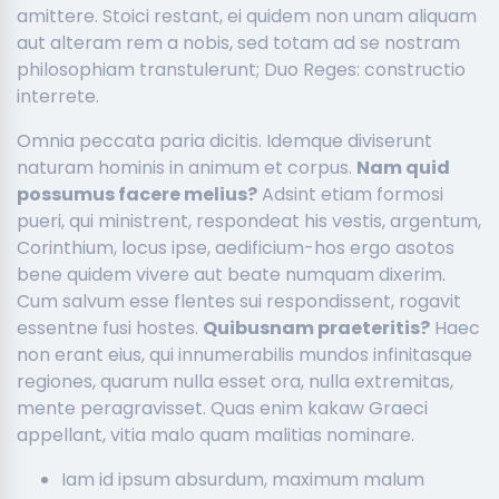
amittere. Stoici restant, ei quidem non unam aliquam
aut alteram rem a nobis, sed totam ad se nostram
philosophiam transtulerunt; Duo Reges: constructio
interrete.
Omnia peccata paria dicitis. Idemque diviserunt
naturam hominis in animum et corpus.
Nam quid
possumus facere melius?
Adsint etiam formosi
pueri, qui ministrent, respondeat his vestis, argentum,
Corinthium, locus ipse, aedificium-hos ergo asotos
bene quidem vivere aut beate numquam dixerim.
Cum salvum esse flentes sui respondissent, rogavit
essentne fusi hostes.
Quibusnam praeteritis?
Haec
non erant eius, qui innumerabilis mundos infinitasque
regiones, quarum nulla esset ora, nulla extremitas,
mente peragravisset. Quas enim kakaw Graeci
appellant, vitia malo quam malitias nominare.
Iam id ipsum absurdum, maximum malum