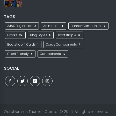
TAGS
AJAX Pagination
Animation
Banner Component
3
4
8
Blocks
Blog Styles
Bootstrap 4
24
5
6
Bootstrap 4 Cards
Cards Components
1
2
Client Friendly
Components
4
15
SOCIAL
Octobercms Themes Creator
© 2026. All rights reserved.