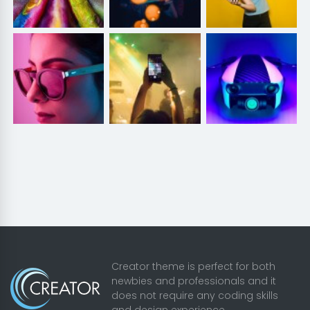
Creator theme is perfect for both
newbies and professionals and it
does not require any coding skills