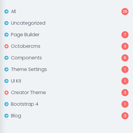
All
25
Uncategorized
Page Builder
7
Octobercms
3
Components
6
Theme Settings
1
UI Kit
1
Creator Theme
3
Bootstrap 4
1
Blog
3