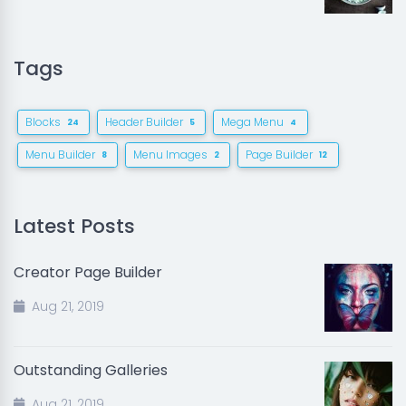
Tags
Blocks
Header Builder
Mega Menu
24
5
4
Menu Builder
Menu Images
Page Builder
8
2
12
Latest Posts
Creator Page Builder
Aug 21, 2019
Outstanding Galleries
Aug 21, 2019