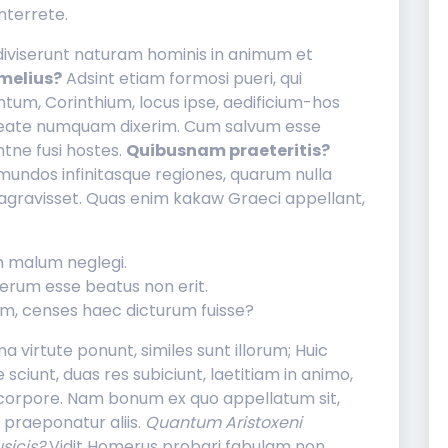
nterrete.
diviserunt naturam hominis in animum et
melius?
Adsint etiam formosi pueri, qui
ntum, Corinthium, locus ipse, aedificium-hos
beate numquam dixerim. Cum salvum esse
ntne fusi hostes.
Quibusnam praeteritis?
 mundos infinitasque regiones, quarum nulla
ragravisset. Quas enim kakaw Graeci appellant,
 malum neglegi.
serum esse beatus non erit.
lem, censes haec dicturum fuisse?
 virtute ponunt, similes sunt illorum; Huic
 sciunt, duas res subiciunt, laetitiam in animo,
corpore. Nam bonum ex quo appellatum sit,
 praeponatur aliis.
Quantum Aristoxeni
sicis?
Vidit Homerus probari fabulam non