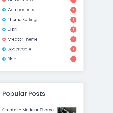
Components
6
Theme Settings
1
UI Kit
1
Creator Theme
3
Bootstrap 4
1
Blog
3
Popular Posts
Creator - Modular Theme