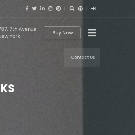
787, 7th Avenue
Buy Now
New York
Contact Us
CKS