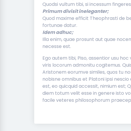
Quodsi vultum tibi, si incessum fingeres,
Primum divisit ineleganter;
Quod maxime efficit Theophrasti de b
fortunae datur.
Idem adhuc;
Illa enim, quae prosunt aut quae nocen
necesse est.
Ego autem tibi, Piso, assentior usu hoc v
viris locorum admonitu cogitemus. Quis
Aristonem eorumve similes, quos tu n
nobisne omnibus et Platoni ipsi nesc
est, eo quicquid accessit, nimium est;
diem totum velit esse in genere isto v
facile veteres philosophorum praecepti