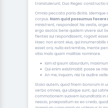
transtulerunt; Duo Reges: constructio i
Omnia peccata paria dicitis. Idemque 
corpus.
Nam quid possumus facere 
ministrent, respondeat his vestis, arge
ergo asotos bene quidem vivere aut 
flentes sui respondissent, rogavit esse
Haec non erant eius, qui innumerabilis
esset ora, nulla extremitas, mente pe
vitia malo quam malitias nominare.
Iam id ipsum absurdum, maximum
Qui enim existimabit posse se mi
An me, inquam, nisi te audire vel
Stoici autem, quod finem bonorum in una
verbo omnes, qui ubique sunt, qui Latine
commotionem suavem iucunditatis in 
nescio, praepositum ex eo credo, quod
ingenium consumptum videmus in mu