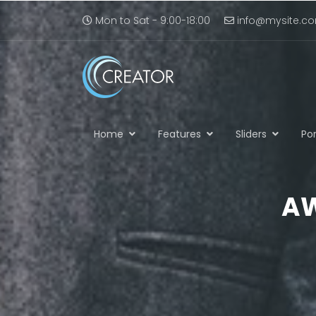
Mon to Sat - 9:00-18:00
info@mysite.c
Home
Features
Sliders
Por
AW