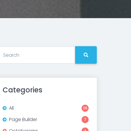
Categories
All
25
Page Builder
7
Octobercms
3