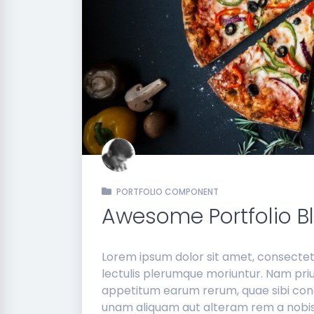
PORTFOLIO COMPONENT
Awesome Portfolio B
Lorem ipsum dolor sit amet, consectetur
lectulis plerumque moriuntur. Nam pri
appetitum earum rerum, quae sibi cond
unam aliquam aut alteram rem a nobi