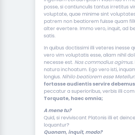
posse, si cantiunculis tantus irretitus 
voluptate, quae minime sint voluptate
patrem non beatiorem fuisse quam fillu
alter evertere. Immo vero, inquit, ad
satis.
In quibus doctissimi illi veteres iness
vero vim voluptatis esse, aliam nihil do
necesse est.
Nos commodius agimus.
natura inchoatum. Ego vero isti, inquam
longius.
Nihilo beatiorem esse Metell
fortasse audientis servire debemus
peccatur a superioribus, verbis illi c
Torquate, haec omnia;
A mene tu?
Quid, si reviviscant Platonis illi et dei
loquantur?
Quonam, inquit, modo?