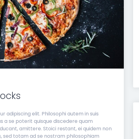
locks
 adipiscing elit. Philosophi autem in suis
us a se poterit quisque discedere quam
ucant, amittere. Stoici restant, ei quidem non
s, sed totam ad se nostram philosophiam