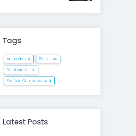
Tags
Animation
Blocks
4
24
Octobercms
14
Portfolio Components
2
Latest Posts