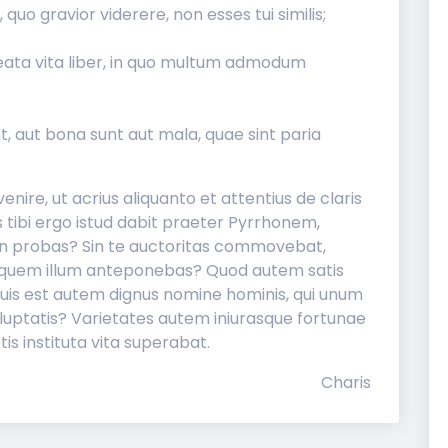
 quo gravior viderere, non esses tui similis;
eata vita liber, in quo multum admodum
t, aut bona sunt aut mala, quae sint paria
enire, ut acrius aliquanto et attentius de claris
 tibi ergo istud dabit praeter Pyrrhonem,
on probas? Sin te auctoritas commovebat,
io quem illum anteponebas? Quod autem satis
 Quis est autem dignus nomine hominis, qui unum
oluptatis? Varietates autem iniurasque fortunae
s instituta vita superabat.
Charis