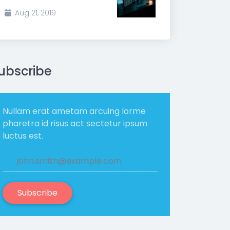
Aug 21, 2019
ubscribe
Nullam erat ametam arcuing lorme
pharetra id risus act sectetur ipsum
luctus est.
Subscribe