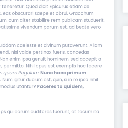
vir teneretur; Quod dicit Epicurus etiam de
s, eas obscurari saepe et obrui. Gracchum
m, cum alter stabilire rem publicam studuerit,
 beatissime vivendum parum est, ad beate vero
e quiddam caeleste et divinum putaverunt. Aliam
lendi, nisi valde pertinax fueris, concedas
Non enim ipsa genuit hominem, sed accepit a
, permitto. Nihil opus est exemplis hoc facere
um quam Regulum.
Nunc haec primum
.
Num igitur dubium est, quin, si in re ipsa nihil
ommodius utantur?
Faceres tu quidem,
nceps qui eorum auditores fuerunt, et tecum ita