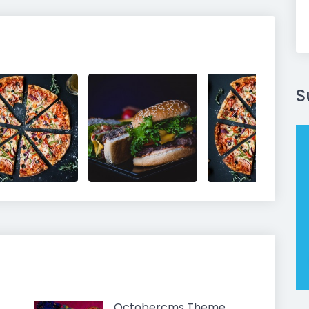
S
Octobercms Theme