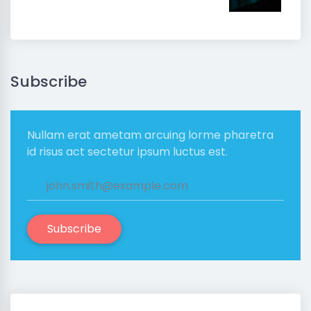
Subscribe
Nullam erat ametam arcuing lorme pharetra
id risus act sectetur ipsum luctus est.
Subscribe