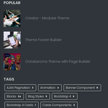
POPULAR
Creator - Modular Theme
Theme Footer Builder
Octobercms Theme with Page Builder
TAGS
AJAX Pagination
Animation
Banner Component
3
4
8
Blocks
Blog Styles
Bootstrap 4
24
5
6
Bootstrap 4 Cards
Cards Components
1
2