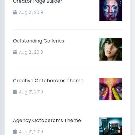
Creator Page Builder
Aug 21, 2019
Outstanding Galleries
Aug 21, 2019
Creative Octobercms Theme
Aug 21, 2019
Agency Octobercms Theme
Aug 21, 2019