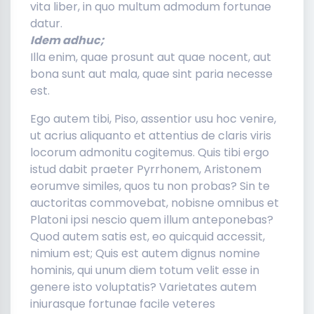
vita liber, in quo multum admodum fortunae
datur.
Idem adhuc;
Illa enim, quae prosunt aut quae nocent, aut
bona sunt aut mala, quae sint paria necesse
est.
Ego autem tibi, Piso, assentior usu hoc venire,
ut acrius aliquanto et attentius de claris viris
locorum admonitu cogitemus. Quis tibi ergo
istud dabit praeter Pyrrhonem, Aristonem
eorumve similes, quos tu non probas? Sin te
auctoritas commovebat, nobisne omnibus et
Platoni ipsi nescio quem illum anteponebas?
Quod autem satis est, eo quicquid accessit,
nimium est; Quis est autem dignus nomine
hominis, qui unum diem totum velit esse in
genere isto voluptatis? Varietates autem
iniurasque fortunae facile veteres