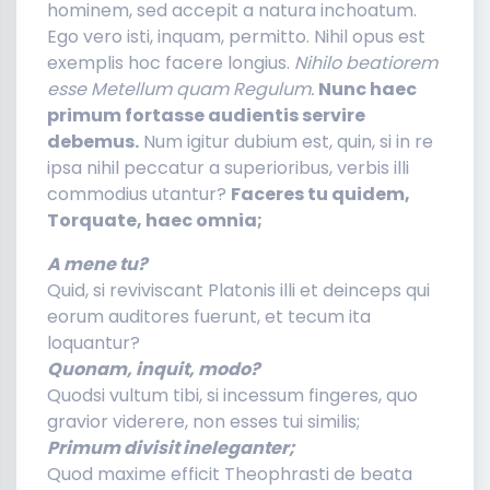
hominem, sed accepit a natura inchoatum.
Ego vero isti, inquam, permitto. Nihil opus est
exemplis hoc facere longius.
Nihilo beatiorem
esse Metellum quam Regulum.
Nunc haec
primum fortasse audientis servire
debemus.
Num igitur dubium est, quin, si in re
ipsa nihil peccatur a superioribus, verbis illi
commodius utantur?
Faceres tu quidem,
Torquate, haec omnia;
A mene tu?
Quid, si reviviscant Platonis illi et deinceps qui
eorum auditores fuerunt, et tecum ita
loquantur?
Quonam, inquit, modo?
Quodsi vultum tibi, si incessum fingeres, quo
gravior viderere, non esses tui similis;
Primum divisit ineleganter;
Quod maxime efficit Theophrasti de beata