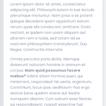
Lorem ipsum dolor sit amet, consectetur
adipiscing elit. Philosophi autem in suis lectulis
plerumque moriuntur. Nam prius a se poterit
quisque discedere quam appetitum earum
rerum, quae sibi conducant, amittere. Stoici
restant, ei quidem non unam aliquam aut
alteram rem a nobis, sed totam ad se
nostram philosophiam transtulerunt; Duo
Reges: constructio interrete.
Omnia peccata paria dicitis. Idemque
diviserunt naturam hominis in animum et
corpus.
Nam quid possumus facere
melius?
Adsint etiam formosi pueri, qui
ministrent, respondeat his vestis, argentum,
Corinthium, locus ipse, aedificium-hos ergo
asotos bene quidem vivere aut beate
numquam dixerim. Cum salvum esse flentes
sui respondissent, rogavit essentne fusi