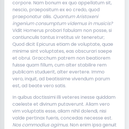
corpore. Nam bonum ex quo appellatum sit,
nescio, praepositum ex eo credo, quod
praeponatur aliis.
Quantum Aristoxeni
ingenium consumptum videmus in musicis?
Vidit Homerus probari fabulam non posse, si
cantiunculis tantus irretitus vir teneretur;
Quod dicit Epicurus etiam de voluptate, quae
minime sint voluptates, eas obscurari saepe
et obrui. Gracchum patrem non beatiorem
fuisse quam fillum, cum alter stabilire rem
publicam studuerit, alter evertere. Immo
vero, inquit, ad beatissime vivendum parum
est, ad beate vero satis.
In quibus doctissimi illi veteres inesse quiddam
caeleste et divinum putaverunt. Aliam vero
vim voluptatis esse, aliam nihil dolendi, nisi
valde pertinax fueris, concedas necesse est.
Nos commodius agimus.
Non enim ipsa genuit