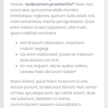
hostes.
Quibusnam praeteritis?
Haec non
erant eius, qui innumerabilis mundos
infinitasque regiones, quarum nulla esset ora,
nulla extremitas, mente peragravisset. Quas
enim kakaw Graeci appellant, vitia malo
quam malitias nominare.
Iam id ipsum absurdum, maximum
malum neglegi.
Qui enim existimabit posse se miserum
esse beatus non erit.
An me, inquam, nisi te audire vellem,
censes haec dicturum fuisse?
Stoici autem, quod finem bonorum in una
virtute ponunt, similes sunt illorum; Huic verbo
omnes, qui ubique sunt, qui Latine sciunt, duas
res subiciunt, laetitiam in animo,
commotionem suavem iucunditatis in