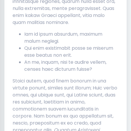
infinitasque regiones, quarum nulla esset ora,
nulla extremitas, mente peragravisset. Quas
enim kakaw Graeci appellant, vitia malo
quam malitias nominare.
Iam id ipsum absurdum, maximum
malum neglegi.
Qui enim existimabit posse se miserum
esse beatus non erit.
An me, inquam, nisi te audire vellem,
censes haec dicturum fuisse?
Stoici autem, quod finem bonorum in una
virtute ponunt, similes sunt illorum; Huic verbo
omnes, qui ubique sunt, qui Latine sciunt, duas
res subiciunt, laetitiam in animo,
commotionem suavem iucunditatis in
corpore. Nam bonum ex quo appellatum sit,
nescio, praepositum ex eo credo, quod
praeponatur aliis.
Quantum Aristoxeni