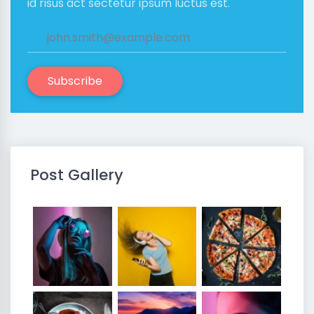
id risus act sectetur ipsum luctus est.
Subscribe
Post Gallery