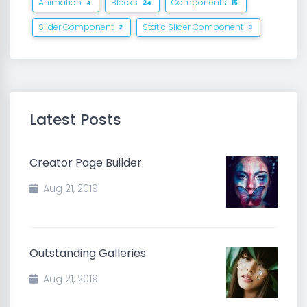
Animation
Blocks
Components
4
24
15
Slider Component
Static Slider Component
2
3
Latest Posts
Creator Page Builder
Aug 21, 2019
Outstanding Galleries
Aug 21, 2019