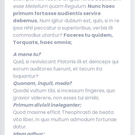
esse Metellum quam Regulum.
Nunc haec
primum fortasse audientis servire
debemus.
Num igitur dubium est, quin, si in re
ipsa nihil peccatur a superioribus, verbis illi
commodius utantur?
Faceres tu quidem,
Torquate, haec omnia;
A mene tu?
Quid, si reviviscant Platonis illi et deinceps qui
eorum auditores fuerunt, et tecum ita
loquantur?
Quonam, inquit, modo?
Quodsi vultum tibi, si incessum fingeres, quo
gravior viderere, non esses tui similis;
Primum divisit ineleganter;
Quod maxime efficit Theophrasti de beata
vita liber, in quo multum admodum fortunae
datur.
Idem adhuc;