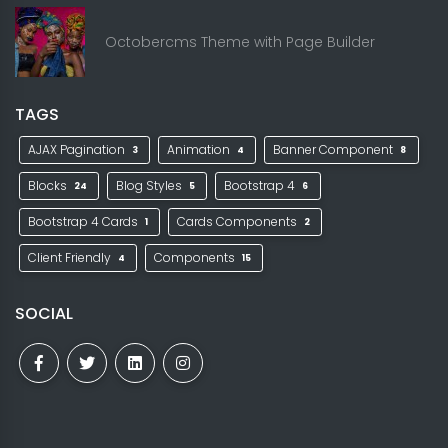
Octobercms Theme with Page Builder
TAGS
AJAX Pagination
Animation
Banner Component
3
4
8
Blocks
Blog Styles
Bootstrap 4
24
5
6
Bootstrap 4 Cards
Cards Components
1
2
Client Friendly
Components
4
15
SOCIAL