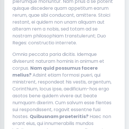
plerumque moriuntur. Nam prius a se poterit
quisque discedere quam appetitum earum
rerum, quae sibi conducant, amittere. Stoici
restant, ei quidem non unam aliquam aut
alteram rem a nobis, sed totam ad se
nostram philosophiam transtulerunt; Duo
Reges: constructio interrete.
Omnia peccata paria dicitis. Idemque
diviserunt naturam hominis in animum et
corpus.
Nam quid possumus facere
melius?
Adsint etiam formosi pueri, qui
ministrent, respondeat his vestis, argentum,
Corinthium, locus ipse, aedificium-hos ergo
asotos bene quidem vivere aut beate
numquam dixerim. Cum salvum esse flentes
sui respondissent, rogavit essentne fusi
hostes.
Quibusnam praeteritis?
Haec non
erant eius, qui innumerabilis mundos