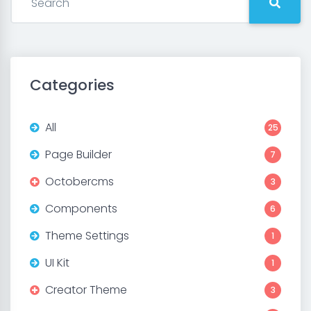
Categories
All
25
Page Builder
7
Octobercms
3
Components
6
Theme Settings
1
UI Kit
1
Creator Theme
3