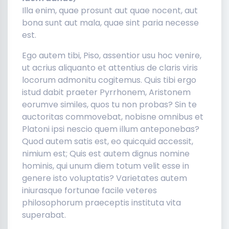
Illa enim, quae prosunt aut quae nocent, aut
bona sunt aut mala, quae sint paria necesse
est.
Ego autem tibi, Piso, assentior usu hoc venire,
ut acrius aliquanto et attentius de claris viris
locorum admonitu cogitemus. Quis tibi ergo
istud dabit praeter Pyrrhonem, Aristonem
eorumve similes, quos tu non probas? Sin te
auctoritas commovebat, nobisne omnibus et
Platoni ipsi nescio quem illum anteponebas?
Quod autem satis est, eo quicquid accessit,
nimium est; Quis est autem dignus nomine
hominis, qui unum diem totum velit esse in
genere isto voluptatis? Varietates autem
iniurasque fortunae facile veteres
philosophorum praeceptis instituta vita
superabat.