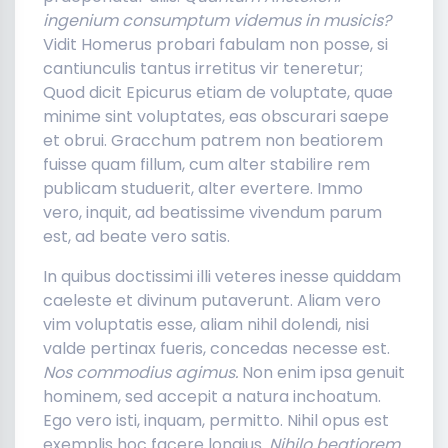
ingenium consumptum videmus in musicis?
Vidit Homerus probari fabulam non posse, si
cantiunculis tantus irretitus vir teneretur;
Quod dicit Epicurus etiam de voluptate, quae
minime sint voluptates, eas obscurari saepe
et obrui. Gracchum patrem non beatiorem
fuisse quam fillum, cum alter stabilire rem
publicam studuerit, alter evertere. Immo
vero, inquit, ad beatissime vivendum parum
est, ad beate vero satis.
In quibus doctissimi illi veteres inesse quiddam
caeleste et divinum putaverunt. Aliam vero
vim voluptatis esse, aliam nihil dolendi, nisi
valde pertinax fueris, concedas necesse est.
Nos commodius agimus.
Non enim ipsa genuit
hominem, sed accepit a natura inchoatum.
Ego vero isti, inquam, permitto. Nihil opus est
exemplis hoc facere longius.
Nihilo beatiorem