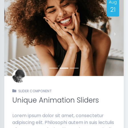
Aug
21
Previous
Next
SLIDER COMPONENT
Unique Animation Sliders
Lorem ipsum dolor sit amet, consectetur
adipiscing elit. Philosophi autem in suis lectulis