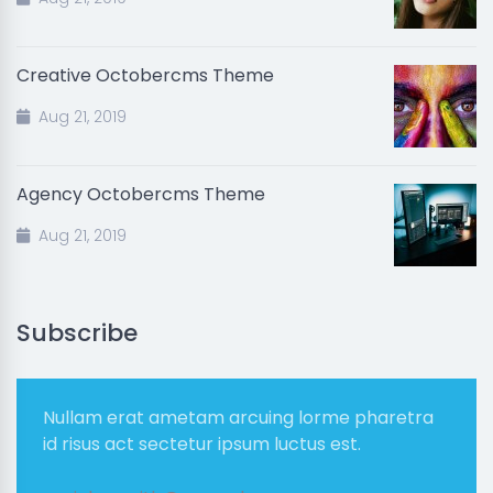
Creative Octobercms Theme
Aug 21, 2019
Agency Octobercms Theme
Aug 21, 2019
Subscribe
Nullam erat ametam arcuing lorme pharetra
id risus act sectetur ipsum luctus est.