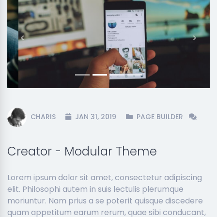
Previous
Next
CHARIS
JAN 31, 2019
PAGE BUILDER
Creator - Modular Theme
Lorem ipsum dolor sit amet, consectetur adipiscing
elit. Philosophi autem in suis lectulis plerumque
moriuntur. Nam prius a se poterit quisque discedere
quam appetitum earum rerum, quae sibi conducant,