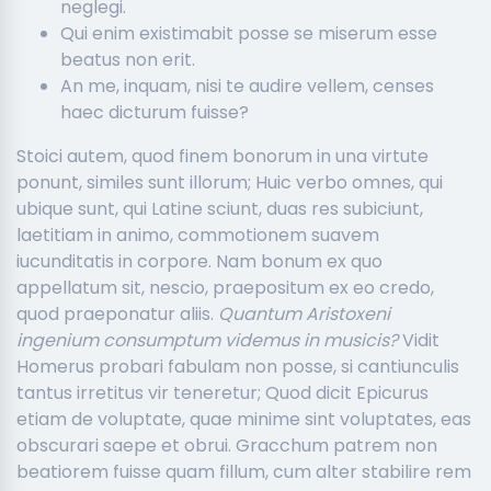
neglegi.
Qui enim existimabit posse se miserum esse
beatus non erit.
An me, inquam, nisi te audire vellem, censes
haec dicturum fuisse?
Stoici autem, quod finem bonorum in una virtute
ponunt, similes sunt illorum; Huic verbo omnes, qui
ubique sunt, qui Latine sciunt, duas res subiciunt,
laetitiam in animo, commotionem suavem
iucunditatis in corpore. Nam bonum ex quo
appellatum sit, nescio, praepositum ex eo credo,
quod praeponatur aliis.
Quantum Aristoxeni
ingenium consumptum videmus in musicis?
Vidit
Homerus probari fabulam non posse, si cantiunculis
tantus irretitus vir teneretur; Quod dicit Epicurus
etiam de voluptate, quae minime sint voluptates, eas
obscurari saepe et obrui. Gracchum patrem non
beatiorem fuisse quam fillum, cum alter stabilire rem