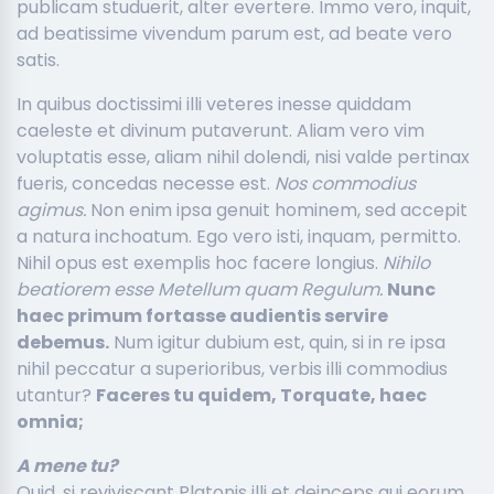
publicam studuerit, alter evertere. Immo vero, inquit,
ad beatissime vivendum parum est, ad beate vero
satis.
In quibus doctissimi illi veteres inesse quiddam
caeleste et divinum putaverunt. Aliam vero vim
voluptatis esse, aliam nihil dolendi, nisi valde pertinax
fueris, concedas necesse est.
Nos commodius
agimus.
Non enim ipsa genuit hominem, sed accepit
a natura inchoatum. Ego vero isti, inquam, permitto.
Nihil opus est exemplis hoc facere longius.
Nihilo
beatiorem esse Metellum quam Regulum.
Nunc
haec primum fortasse audientis servire
debemus.
Num igitur dubium est, quin, si in re ipsa
nihil peccatur a superioribus, verbis illi commodius
utantur?
Faceres tu quidem, Torquate, haec
omnia;
A mene tu?
Quid, si reviviscant Platonis illi et deinceps qui eorum