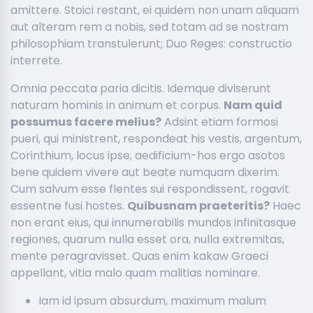
amittere. Stoici restant, ei quidem non unam aliquam
aut alteram rem a nobis, sed totam ad se nostram
philosophiam transtulerunt; Duo Reges: constructio
interrete.
Omnia peccata paria dicitis. Idemque diviserunt
naturam hominis in animum et corpus.
Nam quid
possumus facere melius?
Adsint etiam formosi
pueri, qui ministrent, respondeat his vestis, argentum,
Corinthium, locus ipse, aedificium-hos ergo asotos
bene quidem vivere aut beate numquam dixerim.
Cum salvum esse flentes sui respondissent, rogavit
essentne fusi hostes.
Quibusnam praeteritis?
Haec
non erant eius, qui innumerabilis mundos infinitasque
regiones, quarum nulla esset ora, nulla extremitas,
mente peragravisset. Quas enim kakaw Graeci
appellant, vitia malo quam malitias nominare.
Iam id ipsum absurdum, maximum malum