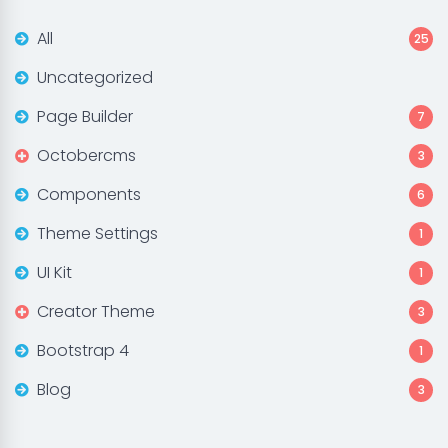
All
25
Uncategorized
Page Builder
7
Octobercms
3
Components
6
Theme Settings
1
UI Kit
1
Creator Theme
3
Bootstrap 4
1
Blog
3