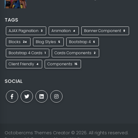
TAGS
AJAX Pagination
Animation
Banner Component
3
4
8
Blocks
Blog Styles
Bootstrap 4
24
5
6
Bootstrap 4 Cards
Cards Components
1
2
Client Friendly
Components
4
15
SOCIAL
Octobercms Themes Creator
© 2026. All rights reserved.