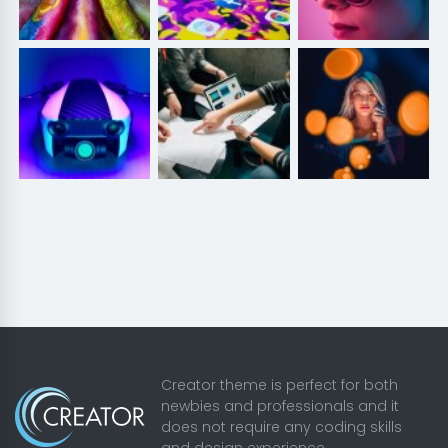
Creator theme is perfect for both
newbies and professionals and it
does not require any coding skills