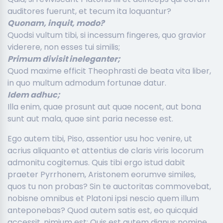
auditores fuerunt, et tecum ita loquantur?
Quonam, inquit, modo?
Quodsi vultum tibi, si incessum fingeres, quo gravior
viderere, non esses tui similis;
Primum divisit ineleganter;
Quod maxime efficit Theophrasti de beata vita liber,
in quo multum admodum fortunae datur.
Idem adhuc;
Illa enim, quae prosunt aut quae nocent, aut bona
sunt aut mala, quae sint paria necesse est.
Ego autem tibi, Piso, assentior usu hoc venire, ut
acrius aliquanto et attentius de claris viris locorum
admonitu cogitemus. Quis tibi ergo istud dabit
praeter Pyrrhonem, Aristonem eorumve similes,
quos tu non probas? Sin te auctoritas commovebat,
nobisne omnibus et Platoni ipsi nescio quem illum
anteponebas? Quod autem satis est, eo quicquid
accessit, nimium est; Quis est autem dignus nomine