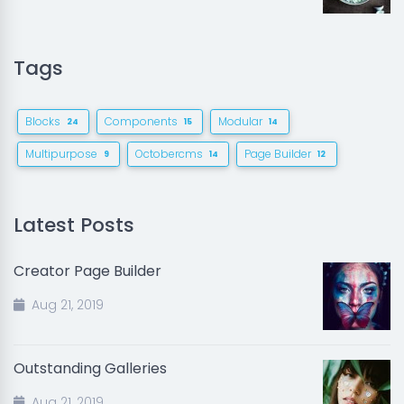
Tags
Blocks
Components
Modular
24
15
14
Multipurpose
Octobercms
Page Builder
9
14
12
Latest Posts
Creator Page Builder
Aug 21, 2019
Outstanding Galleries
Aug 21, 2019