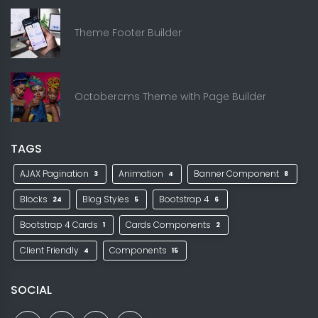
Theme Footer Builder
Octobercms Theme with Page Builder
TAGS
AJAX Pagination
Animation
Banner Component
3
4
8
Blocks
Blog Styles
Bootstrap 4
24
5
6
Bootstrap 4 Cards
Cards Components
1
2
Client Friendly
Components
4
15
SOCIAL