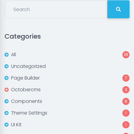
Categories
All
25
Uncategorized
Page Builder
7
Octobercms
3
Components
6
Theme Settings
1
UI Kit
1