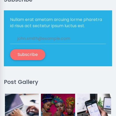
Nullam erat ametam arcuing lorme pharetra
id risus act sectetur ipsum luctus est.
Subscribe
Post Gallery