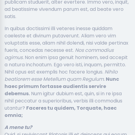
publicam studuerit, alter evertere. Immo vero, inquit,
ad beatissime vivendum parum est, ad beate vero
satis.
In quibus doctissimi illi veteres inesse quiddam
caeleste et divinum putaverunt. Aliam vero vim
voluptatis esse, aliam nihil dolendi, nisi valde pertinax
fueris, concedas necesse est.
Nos commodius
agimus.
Non enim ipsa genuit hominem, sed accepit
a natura inchoatum. Ego vero isti, inquam, permitto.
Nihil opus est exemplis hoc facere longius.
Nihilo
beatiorem esse Metellum quam Regulum.
Nunc
haec primum fortasse audientis servire
debemus.
Num igitur dubium est, quin, si in re ipsa
nihil peccatur a superioribus, verbis illi commodius
utantur?
Faceres tu quidem, Torquate, haec
omnia;
A mene tu?
Quid, si reviviscant Platonis illi et deinceps qui eorum