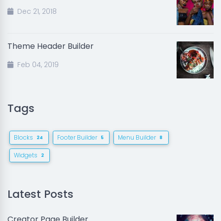
Dec 21, 2018
Theme Header Builder
Feb 04, 2019
Tags
Blocks
Footer Builder
Menu Builder
24
5
8
Widgets
2
Latest Posts
Creator Page Builder