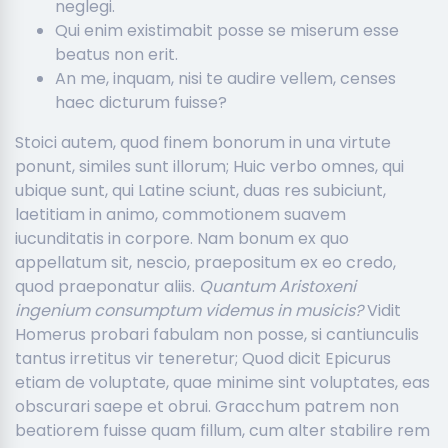
neglegi.
Qui enim existimabit posse se miserum esse
beatus non erit.
An me, inquam, nisi te audire vellem, censes
haec dicturum fuisse?
Stoici autem, quod finem bonorum in una virtute
ponunt, similes sunt illorum; Huic verbo omnes, qui
ubique sunt, qui Latine sciunt, duas res subiciunt,
laetitiam in animo, commotionem suavem
iucunditatis in corpore. Nam bonum ex quo
appellatum sit, nescio, praepositum ex eo credo,
quod praeponatur aliis.
Quantum Aristoxeni
ingenium consumptum videmus in musicis?
Vidit
Homerus probari fabulam non posse, si cantiunculis
tantus irretitus vir teneretur; Quod dicit Epicurus
etiam de voluptate, quae minime sint voluptates, eas
obscurari saepe et obrui. Gracchum patrem non
beatiorem fuisse quam fillum, cum alter stabilire rem