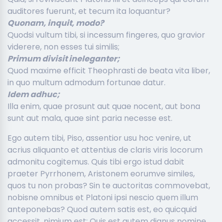
auditores fuerunt, et tecum ita loquantur?
Quonam, inquit, modo?
Quodsi vultum tibi, si incessum fingeres, quo gravior
viderere, non esses tui similis;
Primum divisit ineleganter;
Quod maxime efficit Theophrasti de beata vita liber,
in quo multum admodum fortunae datur.
Idem adhuc;
Illa enim, quae prosunt aut quae nocent, aut bona
sunt aut mala, quae sint paria necesse est.
Ego autem tibi, Piso, assentior usu hoc venire, ut
acrius aliquanto et attentius de claris viris locorum
admonitu cogitemus. Quis tibi ergo istud dabit
praeter Pyrrhonem, Aristonem eorumve similes,
quos tu non probas? Sin te auctoritas commovebat,
nobisne omnibus et Platoni ipsi nescio quem illum
anteponebas? Quod autem satis est, eo quicquid
accessit, nimium est; Quis est autem dignus nomine