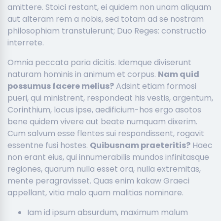
amittere. Stoici restant, ei quidem non unam aliquam
aut alteram rem a nobis, sed totam ad se nostram
philosophiam transtulerunt; Duo Reges: constructio
interrete.
Omnia peccata paria dicitis. Idemque diviserunt
naturam hominis in animum et corpus.
Nam quid
possumus facere melius?
Adsint etiam formosi
pueri, qui ministrent, respondeat his vestis, argentum,
Corinthium, locus ipse, aedificium-hos ergo asotos
bene quidem vivere aut beate numquam dixerim.
Cum salvum esse flentes sui respondissent, rogavit
essentne fusi hostes.
Quibusnam praeteritis?
Haec
non erant eius, qui innumerabilis mundos infinitasque
regiones, quarum nulla esset ora, nulla extremitas,
mente peragravisset. Quas enim kakaw Graeci
appellant, vitia malo quam malitias nominare.
Iam id ipsum absurdum, maximum malum