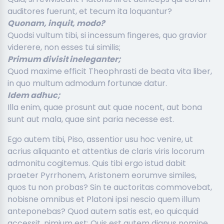
auditores fuerunt, et tecum ita loquantur?
Quonam, inquit, modo?
Quodsi vultum tibi, si incessum fingeres, quo gravior
viderere, non esses tui similis;
Primum divisit ineleganter;
Quod maxime efficit Theophrasti de beata vita liber,
in quo multum admodum fortunae datur.
Idem adhuc;
Illa enim, quae prosunt aut quae nocent, aut bona
sunt aut mala, quae sint paria necesse est.
Ego autem tibi, Piso, assentior usu hoc venire, ut
acrius aliquanto et attentius de claris viris locorum
admonitu cogitemus. Quis tibi ergo istud dabit
praeter Pyrrhonem, Aristonem eorumve similes,
quos tu non probas? Sin te auctoritas commovebat,
nobisne omnibus et Platoni ipsi nescio quem illum
anteponebas? Quod autem satis est, eo quicquid
accessit, nimium est; Quis est autem dignus nomine