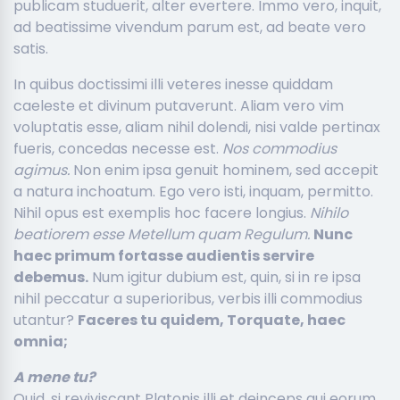
publicam studuerit, alter evertere. Immo vero, inquit,
ad beatissime vivendum parum est, ad beate vero
satis.
In quibus doctissimi illi veteres inesse quiddam
caeleste et divinum putaverunt. Aliam vero vim
voluptatis esse, aliam nihil dolendi, nisi valde pertinax
fueris, concedas necesse est.
Nos commodius
agimus.
Non enim ipsa genuit hominem, sed accepit
a natura inchoatum. Ego vero isti, inquam, permitto.
Nihil opus est exemplis hoc facere longius.
Nihilo
beatiorem esse Metellum quam Regulum.
Nunc
haec primum fortasse audientis servire
debemus.
Num igitur dubium est, quin, si in re ipsa
nihil peccatur a superioribus, verbis illi commodius
utantur?
Faceres tu quidem, Torquate, haec
omnia;
A mene tu?
Quid, si reviviscant Platonis illi et deinceps qui eorum