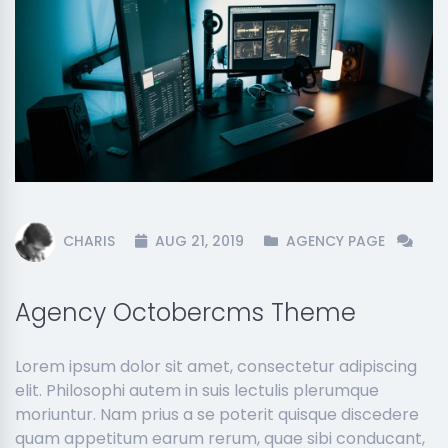
CHARIS
AUG 21, 2019
AGENCY PAGE
Agency Octobercms Theme
Lorem ipsum dolor sit amet, consectetur adipiscing
elit. Philosophi autem in suis lectulis plerumque
moriuntur. Nam prius a se poterit quisque discedere
quam appetitum earum rerum, quae sibi conducant,