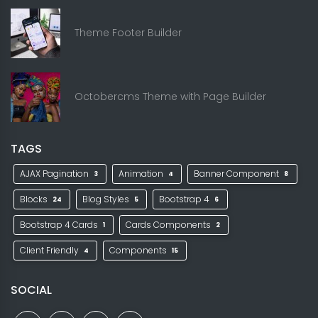
Theme Footer Builder
Octobercms Theme with Page Builder
TAGS
AJAX Pagination
Animation
Banner Component
3
4
8
Blocks
Blog Styles
Bootstrap 4
24
5
6
Bootstrap 4 Cards
Cards Components
1
2
Client Friendly
Components
4
15
SOCIAL