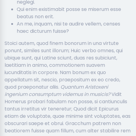
neglegi.
Qui enim existimabit posse se miserum esse
beatus non erit.
An me, inquam, nisi te audire vellem, censes
haec dicturum fuisse?
Stoici autem, quod finem bonorum in una virtute
ponunt, similes sunt illorum; Huic verbo omnes, qui
ubique sunt, qui Latine sciunt, duas res subiciunt,
laetitiam in animo, commotionem suavem
iucunditatis in corpore. Nam bonum ex quo
appellatum sit, nescio, praepositum ex eo credo,
quod praeponatur aliis.
Quantum Aristoxeni
ingenium consumptum videmus in musicis?
Vidit
Homerus probari fabulam non posse, si cantiunculis
tantus irretitus vir teneretur; Quod dicit Epicurus
etiam de voluptate, quae minime sint voluptates, eas
obscurari saepe et obrui. Gracchum patrem non
beatiorem fuisse quam fillum, cum alter stabilire rem