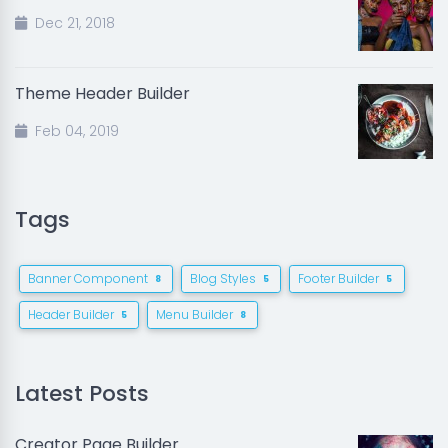
Dec 21, 2018
Theme Header Builder
Feb 04, 2019
Tags
Banner Component
Blog Styles
Footer Builder
8
5
5
Header Builder
Menu Builder
5
8
Latest Posts
Creator Page Builder