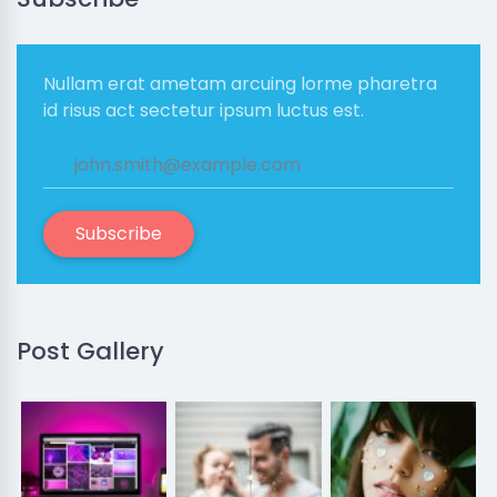
Nullam erat ametam arcuing lorme pharetra
id risus act sectetur ipsum luctus est.
Subscribe
Post Gallery