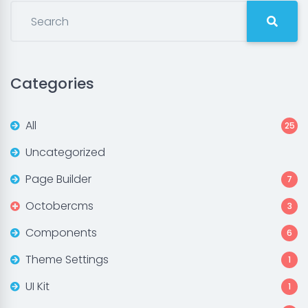
Categories
All
25
Uncategorized
Page Builder
7
Octobercms
3
Components
6
Theme Settings
1
UI Kit
1