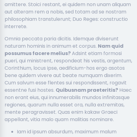
amittere. Stoici restant, ei quidem non unam aliquam
aut alteram rem a nobis, sed totam ad se nostram
philosophiam transtulerunt; Duo Reges: constructio
interrete.
Omnia peccata paria dicitis. Idemque diviserunt
naturam hominis in animum et corpus.
Nam quid
possumus facere melius?
Adsint etiam formosi
pueri, qui ministrent, respondeat his vestis, argentum,
Corinthium, locus ipse, aedificium-hos ergo asotos
bene quidem vivere aut beate numquam dixerim.
Cum salvum esse flentes sui respondissent, rogavit
essentne fusi hostes.
Quibusnam praeteritis?
Haec
non erant eius, qui innumerabilis mundos infinitasque
regiones, quarum nulla esset ora, nulla extremitas,
mente peragravisset. Quas enim kakaw Graeci
appellant, vitia malo quam malitias nominare.
Iam id ipsum absurdum, maximum malum