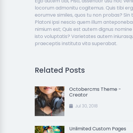
Ego autem tibi, Piso, assentior usu hoc venir
locorum admonitu cogitemus. Quis tibi er
eorumve similes, quos tu non probas? Sin
Platoni ipsi nescio quem illum anteponeba
nimium est; Quis est autem dignus nomine 
isto voluptatis? Varietates autem iniuras
praeceptis instituta vita superabat.
Related Posts
Octobercms Theme -
Creator
Jul 30, 2018
Unlimited Custom Pages