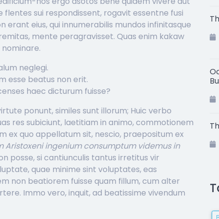
 aedificium-hos ergo asotos bene quidem vivere aut
lentes sui respondissent, rogavit essentne fusi
Th
 erant eius, qui innumerabilis mundos infinitasque
xtremitas, mente peragravisset. Quas enim kakaw
s nominare.
lum neglegi.
Oc
m esse beatus non erit.
Bu
 censes haec dicturum fuisse?
rtute ponunt, similes sunt illorum; Huic verbo
 duas res subiciunt, laetitiam in animo, commotionem
Th
m ex quo appellatum sit, nescio, praepositum ex
 Aristoxeni ingenium consumptum videmus in
posse, si cantiunculis tantus irretitus vir
luptate, quae minime sint voluptates, eas
m non beatiorem fuisse quam fillum, cum alter
T
ertere. Immo vero, inquit, ad beatissime vivendum