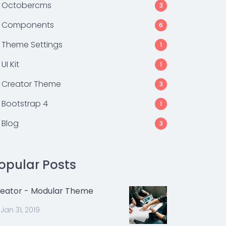
Octobercms
3
Components
6
Theme Settings
1
UI Kit
1
Creator Theme
3
Bootstrap 4
1
Blog
3
opular Posts
eator - Modular Theme
Jan 31, 2019