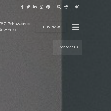
787, 7th Avenue
Buy Now
New York
Contact Us