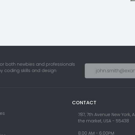
for both newbies and professionals
ny coding skills and design
CONTACT
res
787, 7th Avenue New York, 
the market, USA - 55438
8.00 AM - 6:00PM