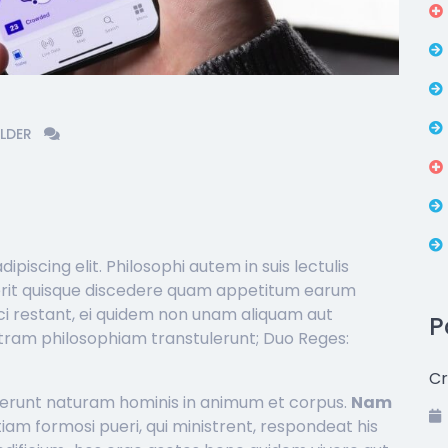
LDER
piscing elit. Philosophi autem in suis lectulis
erit quisque discedere quam appetitum earum
ici restant, ei quidem non unam aliquam aut
P
tram philosophiam transtulerunt; Duo Reges:
Cr
iserunt naturam hominis in animum et corpus.
Nam
iam formosi pueri, qui ministrent, respondeat his