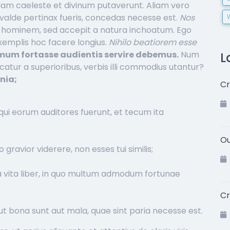
iddam caeleste et divinum putaverunt. Aliam vero
si valde pertinax fueris, concedas necesse est.
Nos
 hominem, sed accepit a natura inchoatum. Ego
 exemplis hoc facere longius.
Nihilo beatiorem esse
mum fortasse audientis servire debemus.
Num
L
peccatur a superioribus, verbis illi commodius utantur?
nia;
Cr
ps qui eorum auditores fuerunt, et tecum ita
Ou
 gravior viderere, non esses tui similis;
 vita liber, in quo multum admodum fortunae
Cr
ut bona sunt aut mala, quae sint paria necesse est.