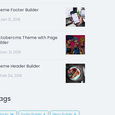
eme Footer Builder
Jan 31, 2019
tobercms Theme with Page
ilder
Dec 21, 2018
eme Header Builder
Feb 04, 2019
ags
Blocks
Footer Builder
Menu Builder
24
5
8