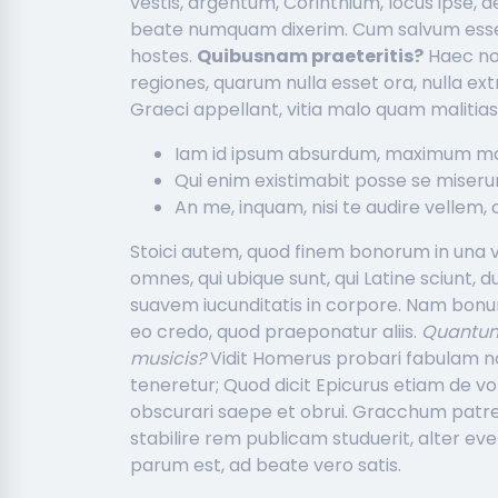
vestis, argentum, Corinthium, locus ipse,
beate numquam dixerim. Cum salvum esse f
hostes.
Quibusnam praeteritis?
Haec non
regiones, quarum nulla esset ora, nulla e
Graeci appellant, vitia malo quam malitia
Iam id ipsum absurdum, maximum ma
Qui enim existimabit posse se miseru
An me, inquam, nisi te audire vellem,
Stoici autem, quod finem bonorum in una vi
omnes, qui ubique sunt, qui Latine sciunt,
suavem iucunditatis in corpore. Nam bonu
eo credo, quod praeponatur aliis.
Quantum
musicis?
Vidit Homerus probari fabulam non 
teneretur; Quod dicit Epicurus etiam de vo
obscurari saepe et obrui. Gracchum patre
stabilire rem publicam studuerit, alter ev
parum est, ad beate vero satis.