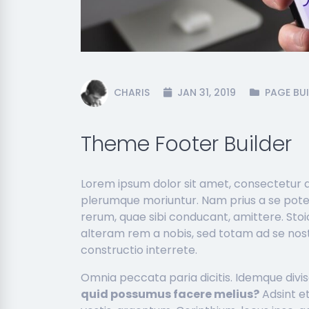
CHARIS
JAN 31, 2019
PAGE BUI
Theme Footer Builder
Lorem ipsum dolor sit amet, consectetur adi
plerumque moriuntur. Nam prius a se pot
rerum, quae sibi conducant, amittere. Sto
alteram rem a nobis, sed totam ad se nos
constructio interrete.
Omnia peccata paria dicitis. Idemque div
quid possumus facere melius?
Adsint et