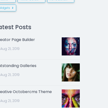
Widgets
2
atest Posts
eator Page Builder
Aug 21, 2019
tstanding Galleries
Aug 21, 2019
eative Octobercms Theme
Aug 21, 2019