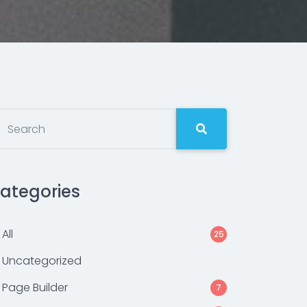
ategories
All
25
Uncategorized
Page Builder
7