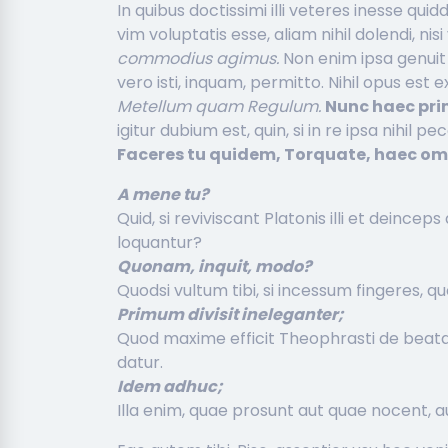
In quibus doctissimi illi veteres inesse qu
vim voluptatis esse, aliam nihil dolendi, ni
commodius agimus.
Non enim ipsa genuit
vero isti, inquam, permitto. Nihil opus est
Metellum quam Regulum.
Nunc haec pri
igitur dubium est, quin, si in re ipsa nihil 
Faceres tu quidem, Torquate, haec om
A mene tu?
Quid, si reviviscant Platonis illi et deince
loquantur?
Quonam, inquit, modo?
Quodsi vultum tibi, si incessum fingeres, quo
Primum divisit ineleganter;
Quod maxime efficit Theophrasti de beata
datur.
Idem adhuc;
Illa enim, quae prosunt aut quae nocent, a