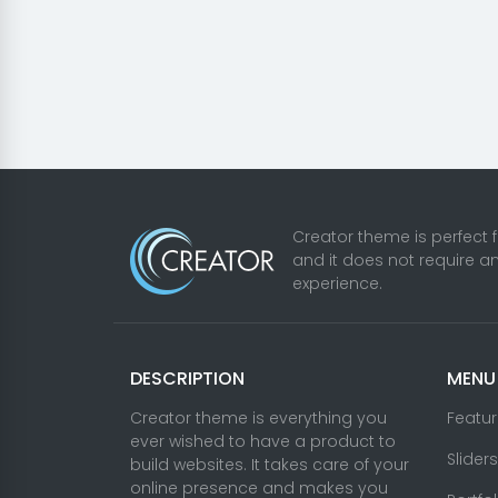
Creator theme is perfect 
and it does not require a
experience.
DESCRIPTION
MENU
Creator theme is everything you
Featu
ever wished to have a product to
Sliders
build websites. It takes care of your
online presence and makes you