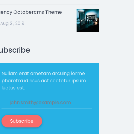
gency Octobercms Theme
Aug 21, 2019
ubscribe
Nullam erat ametam arcuing lorme
pharetra id risus act sectetur ipsum
luctus est.
Subscribe