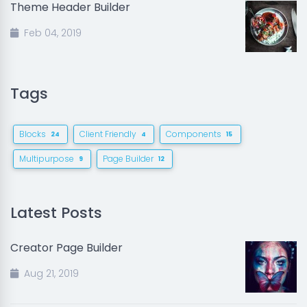
Theme Header Builder
Feb 04, 2019
Tags
Blocks
Client Friendly
Components
24
4
15
Multipurpose
Page Builder
9
12
Latest Posts
Creator Page Builder
Aug 21, 2019