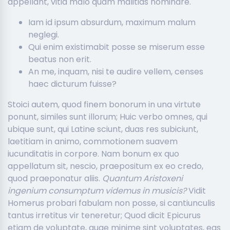
appellant, vitia malo quam malitias nominare.
Iam id ipsum absurdum, maximum malum
neglegi.
Qui enim existimabit posse se miserum esse
beatus non erit.
An me, inquam, nisi te audire vellem, censes
haec dicturum fuisse?
Stoici autem, quod finem bonorum in una virtute
ponunt, similes sunt illorum; Huic verbo omnes, qui
ubique sunt, qui Latine sciunt, duas res subiciunt,
laetitiam in animo, commotionem suavem
iucunditatis in corpore. Nam bonum ex quo
appellatum sit, nescio, praepositum ex eo credo,
quod praeponatur aliis.
Quantum Aristoxeni
ingenium consumptum videmus in musicis?
Vidit
Homerus probari fabulam non posse, si cantiunculis
tantus irretitus vir teneretur; Quod dicit Epicurus
etiam de voluptate, quae minime sint voluptates, eas