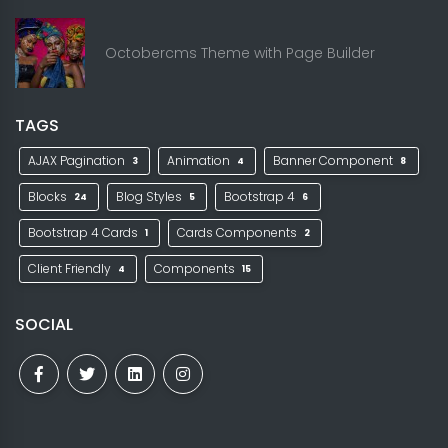
Octobercms Theme with Page Builder
TAGS
AJAX Pagination
Animation
Banner Component
3
4
8
Blocks
Blog Styles
Bootstrap 4
24
5
6
Bootstrap 4 Cards
Cards Components
1
2
Client Friendly
Components
4
15
SOCIAL