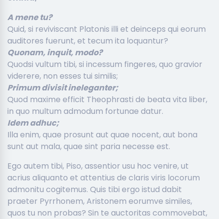
A mene tu?
Quid, si reviviscant Platonis illi et deinceps qui eorum
auditores fuerunt, et tecum ita loquantur?
Quonam, inquit, modo?
Quodsi vultum tibi, si incessum fingeres, quo gravior
viderere, non esses tui similis;
Primum divisit ineleganter;
Quod maxime efficit Theophrasti de beata vita liber,
in quo multum admodum fortunae datur.
Idem adhuc;
Illa enim, quae prosunt aut quae nocent, aut bona
sunt aut mala, quae sint paria necesse est.
Ego autem tibi, Piso, assentior usu hoc venire, ut
acrius aliquanto et attentius de claris viris locorum
admonitu cogitemus. Quis tibi ergo istud dabit
praeter Pyrrhonem, Aristonem eorumve similes,
quos tu non probas? Sin te auctoritas commovebat,