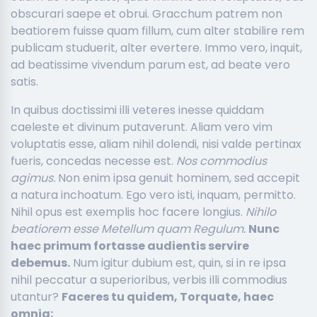
obscurari saepe et obrui. Gracchum patrem non
beatiorem fuisse quam fillum, cum alter stabilire rem
publicam studuerit, alter evertere. Immo vero, inquit,
ad beatissime vivendum parum est, ad beate vero
satis.
In quibus doctissimi illi veteres inesse quiddam
caeleste et divinum putaverunt. Aliam vero vim
voluptatis esse, aliam nihil dolendi, nisi valde pertinax
fueris, concedas necesse est.
Nos commodius
agimus.
Non enim ipsa genuit hominem, sed accepit
a natura inchoatum. Ego vero isti, inquam, permitto.
Nihil opus est exemplis hoc facere longius.
Nihilo
beatiorem esse Metellum quam Regulum.
Nunc
haec primum fortasse audientis servire
debemus.
Num igitur dubium est, quin, si in re ipsa
nihil peccatur a superioribus, verbis illi commodius
utantur?
Faceres tu quidem, Torquate, haec
omnia;