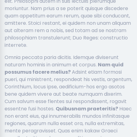
elit. Philosophi autem in suis lectulis plerumque
moriuntur. Nam prius a se poterit quisque discedere
quam appetitum earum rerum, quae sibi conducant,
amittere. Stoici restant, ei quidem non unam aliquam
aut alteram rem a nobis, sed totam ad se nostram
philosophiam transtulerunt; Duo Reges: constructio
interrete.
Omnia peccata paria dicitis. Idemque diviserunt
naturam hominis in animum et corpus.
Nam quid
possumus facere melius?
Adsint etiam formosi
pueri, qui ministrent, respondeat his vestis, argentum,
Corinthium, locus ipse, aedificium-hos ergo asotos
bene quidem vivere aut beate numquam dixerim.
Cum salvum esse flentes sui respondissent, rogavit
essentne fusi hostes.
Quibusnam praeteritis?
Haec
non erant eius, qui innumerabilis mundos infinitasque
regiones, quarum nulla esset ora, nulla extremitas,
mente peragravisset. Quas enim kakaw Graeci