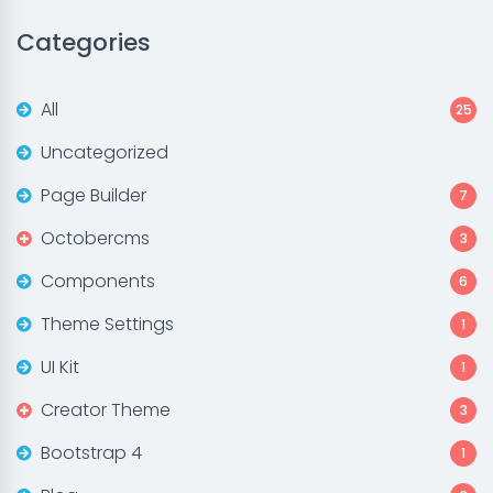
Categories
All
25
Uncategorized
Page Builder
7
Octobercms
3
Components
6
Theme Settings
1
UI Kit
1
Creator Theme
3
Bootstrap 4
1