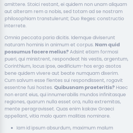
amittere. Stoici restant, ei quidem non unam aliquam
aut alteram rem a nobis, sed totam ad se nostram
philosophiam transtulerunt; Duo Reges: constructio
interrete.
Omnia peccata paria dicitis. Idemque diviserunt
naturam hominis in animum et corpus.
Nam quid
possumus facere melius?
Adsint etiam formosi
pueri, qui ministrent, respondeat his vestis, argentum,
Corinthium, locus ipse, aedificium-hos ergo asotos
bene quidem vivere aut beate numquam dixerim.
Cum salvum esse flentes sui respondissent, rogavit
essentne fusi hostes.
Quibusnam praeteritis?
Haec
non erant eius, qui innumerabilis mundos infinitasque
regiones, quarum nulla esset ora, nulla extremitas,
mente peragravisset. Quas enim kakaw Graeci
appellant, vitia malo quam malitias nominare.
Iam id ipsum absurdum, maximum malum