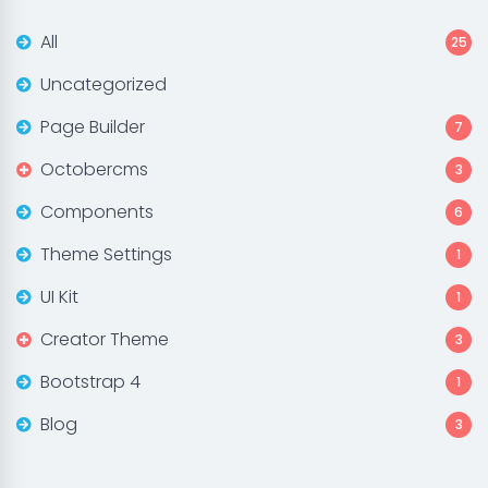
All
25
Uncategorized
Page Builder
7
Octobercms
3
Components
6
Theme Settings
1
UI Kit
1
Creator Theme
3
Bootstrap 4
1
Blog
3