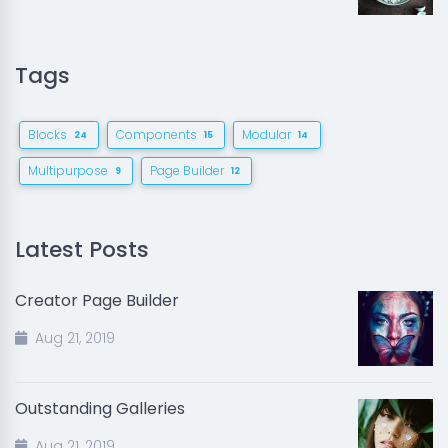
Tags
Blocks
Components
Modular
24
15
14
Multipurpose
Page Builder
9
12
Latest Posts
Creator Page Builder
Aug 21, 2019
Outstanding Galleries
Aug 21, 2019