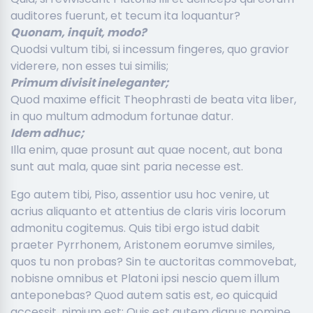
auditores fuerunt, et tecum ita loquantur?
Quonam, inquit, modo?
Quodsi vultum tibi, si incessum fingeres, quo gravior
viderere, non esses tui similis;
Primum divisit ineleganter;
Quod maxime efficit Theophrasti de beata vita liber,
in quo multum admodum fortunae datur.
Idem adhuc;
Illa enim, quae prosunt aut quae nocent, aut bona
sunt aut mala, quae sint paria necesse est.
Ego autem tibi, Piso, assentior usu hoc venire, ut
acrius aliquanto et attentius de claris viris locorum
admonitu cogitemus. Quis tibi ergo istud dabit
praeter Pyrrhonem, Aristonem eorumve similes,
quos tu non probas? Sin te auctoritas commovebat,
nobisne omnibus et Platoni ipsi nescio quem illum
anteponebas? Quod autem satis est, eo quicquid
accessit, nimium est; Quis est autem dignus nomine