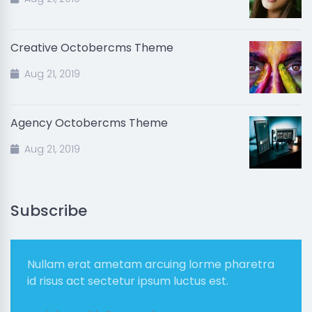
Creative Octobercms Theme
Aug 21, 2019
Agency Octobercms Theme
Aug 21, 2019
Subscribe
Nullam erat ametam arcuing lorme pharetra
id risus act sectetur ipsum luctus est.