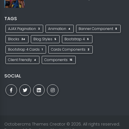
TAGS
AJAX Pagination
Animation
Banner Component
3
4
8
Blocks
Blog Styles
Bootstrap 4
24
5
6
Bootstrap 4 Cards
Cards Components
1
2
Client Friendly
Components
4
15
SOCIAL
Octobercms Themes Creator
© 2026. All rights reserved.