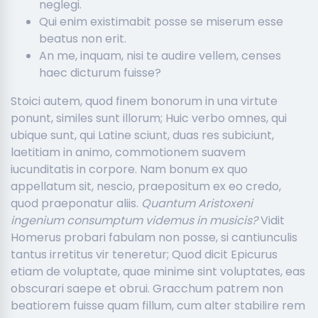
neglegi.
Qui enim existimabit posse se miserum esse
beatus non erit.
An me, inquam, nisi te audire vellem, censes
haec dicturum fuisse?
Stoici autem, quod finem bonorum in una virtute
ponunt, similes sunt illorum; Huic verbo omnes, qui
ubique sunt, qui Latine sciunt, duas res subiciunt,
laetitiam in animo, commotionem suavem
iucunditatis in corpore. Nam bonum ex quo
appellatum sit, nescio, praepositum ex eo credo,
quod praeponatur aliis.
Quantum Aristoxeni
ingenium consumptum videmus in musicis?
Vidit
Homerus probari fabulam non posse, si cantiunculis
tantus irretitus vir teneretur; Quod dicit Epicurus
etiam de voluptate, quae minime sint voluptates, eas
obscurari saepe et obrui. Gracchum patrem non
beatiorem fuisse quam fillum, cum alter stabilire rem