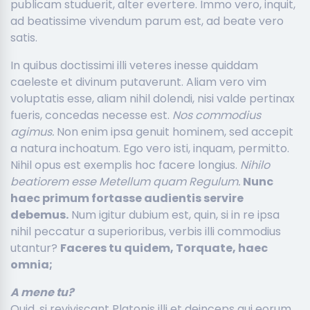
publicam studuerit, alter evertere. Immo vero, inquit,
ad beatissime vivendum parum est, ad beate vero
satis.
In quibus doctissimi illi veteres inesse quiddam
caeleste et divinum putaverunt. Aliam vero vim
voluptatis esse, aliam nihil dolendi, nisi valde pertinax
fueris, concedas necesse est.
Nos commodius
agimus.
Non enim ipsa genuit hominem, sed accepit
a natura inchoatum. Ego vero isti, inquam, permitto.
Nihil opus est exemplis hoc facere longius.
Nihilo
beatiorem esse Metellum quam Regulum.
Nunc
haec primum fortasse audientis servire
debemus.
Num igitur dubium est, quin, si in re ipsa
nihil peccatur a superioribus, verbis illi commodius
utantur?
Faceres tu quidem, Torquate, haec
omnia;
A mene tu?
Quid, si reviviscant Platonis illi et deinceps qui eorum