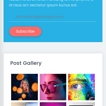
id risus act sectetur ipsum luctus est.
Subscribe
Post Gallery