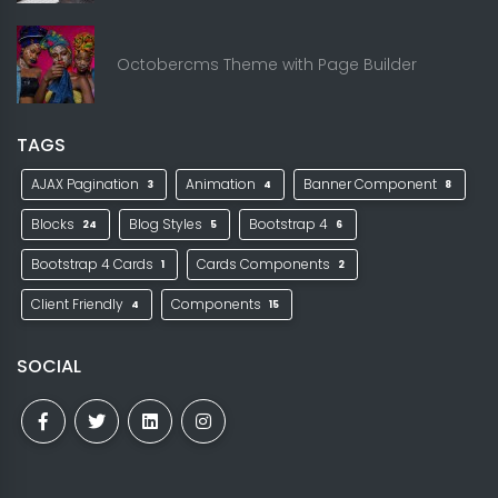
Octobercms Theme with Page Builder
TAGS
AJAX Pagination
Animation
Banner Component
3
4
8
Blocks
Blog Styles
Bootstrap 4
24
5
6
Bootstrap 4 Cards
Cards Components
1
2
Client Friendly
Components
4
15
SOCIAL