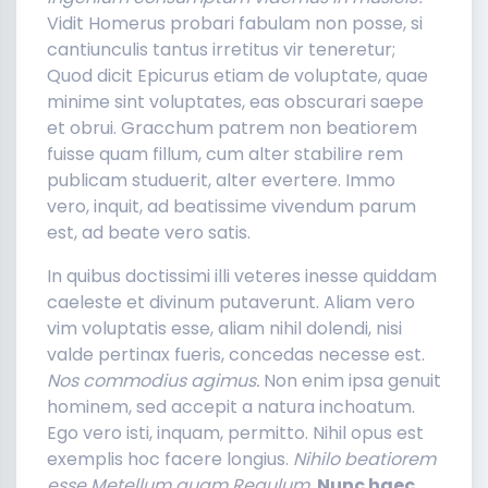
Vidit Homerus probari fabulam non posse, si
cantiunculis tantus irretitus vir teneretur;
Quod dicit Epicurus etiam de voluptate, quae
minime sint voluptates, eas obscurari saepe
et obrui. Gracchum patrem non beatiorem
fuisse quam fillum, cum alter stabilire rem
publicam studuerit, alter evertere. Immo
vero, inquit, ad beatissime vivendum parum
est, ad beate vero satis.
In quibus doctissimi illi veteres inesse quiddam
caeleste et divinum putaverunt. Aliam vero
vim voluptatis esse, aliam nihil dolendi, nisi
valde pertinax fueris, concedas necesse est.
Nos commodius agimus.
Non enim ipsa genuit
hominem, sed accepit a natura inchoatum.
Ego vero isti, inquam, permitto. Nihil opus est
exemplis hoc facere longius.
Nihilo beatiorem
esse Metellum quam Regulum.
Nunc haec