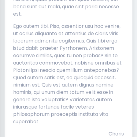
bona sunt aut mala, quae sint paria necesse
est.
Ego autem tibi, Piso, assentior usu hoc venire,
ut acrius aliquanto et attentius de claris viris
locorum admonitu cogitemus. Quis tibi ergo
istud dabit praeter Pyrrhonem, Aristonem
eorumve similes, quos tu non probas? Sin te
auctoritas commovebat, nobisne omnibus et
Platoni ipsi nescio quem illum anteponebas?
Quod autem satis est, eo quicquid accessit,
nimium est; Quis est autem dignus nomine
hominis, qui unum diem totum velit esse in
genere isto voluptatis? Varietates autem
iniurasque fortunae facile veteres
philosophorum praeceptis instituta vita
superabat.
Charis