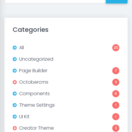
Categories
All
25
Uncategorized
Page Builder
7
Octobercms
3
Components
6
Theme Settings
1
UI Kit
1
Creator Theme
3