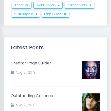
Blocks
Client Friendly
Components
24
4
15
Multipurpose
Page Builder
9
12
Latest Posts
Creator Page Builder
Aug 21, 2019
Outstanding Galleries
Aug 21, 2019