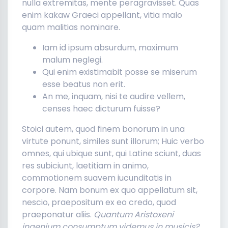
nulla extremitas, mente peragravisset. Quas
enim kakaw Graeci appellant, vitia malo
quam malitias nominare.
Iam id ipsum absurdum, maximum
malum neglegi.
Qui enim existimabit posse se miserum
esse beatus non erit.
An me, inquam, nisi te audire vellem,
censes haec dicturum fuisse?
Stoici autem, quod finem bonorum in una
virtute ponunt, similes sunt illorum; Huic verbo
omnes, qui ubique sunt, qui Latine sciunt, duas
res subiciunt, laetitiam in animo,
commotionem suavem iucunditatis in
corpore. Nam bonum ex quo appellatum sit,
nescio, praepositum ex eo credo, quod
praeponatur aliis.
Quantum Aristoxeni
ingenium consumptum videmus in musicis?