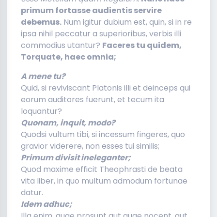
primum fortasse audientis servire
debemus.
Num igitur dubium est, quin, si in re
ipsa nihil peccatur a superioribus, verbis illi
commodius utantur?
Faceres tu quidem,
Torquate, haec omnia;
A mene tu?
Quid, si reviviscant Platonis illi et deinceps qui
eorum auditores fuerunt, et tecum ita
loquantur?
Quonam, inquit, modo?
Quodsi vultum tibi, si incessum fingeres, quo
gravior viderere, non esses tui similis;
Primum divisit ineleganter;
Quod maxime efficit Theophrasti de beata
vita liber, in quo multum admodum fortunae
datur.
Idem adhuc;
Illa enim, quae prosunt aut quae nocent, aut