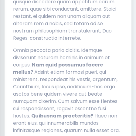
quisque discedere quam appetitum earum
rerum, quae sibi conducant, amittere. Stoici
restant, ei quidem non unam aliquam aut
alteram rem a nobis, sed totam ad se
nostram philosophiam transtulerunt; Duo
Reges: constructio interrete.
Omnia peccata paria dicitis. Idemque
diviserunt naturam hominis in animum et
corpus.
Nam quid possumus facere
melius?
Adsint etiam formosi pueri, qui
ministrent, respondeat his vestis, argentum,
Corinthium, locus ipse, aedificium-hos ergo
asotos bene quidem vivere aut beate
numquam dixerim. Cum salvum esse flentes
sui respondissent, rogavit essentne fusi
hostes.
Quibusnam praeteritis?
Haec non
erant eius, qui innumerabilis mundos
infinitasque regiones, quarum nulla esset ora,