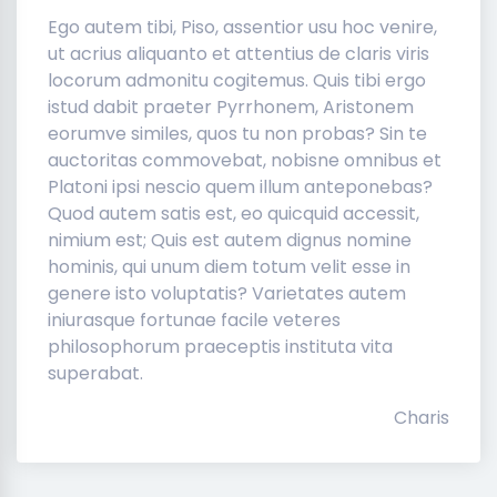
Ego autem tibi, Piso, assentior usu hoc venire,
ut acrius aliquanto et attentius de claris viris
locorum admonitu cogitemus. Quis tibi ergo
istud dabit praeter Pyrrhonem, Aristonem
eorumve similes, quos tu non probas? Sin te
auctoritas commovebat, nobisne omnibus et
Platoni ipsi nescio quem illum anteponebas?
Quod autem satis est, eo quicquid accessit,
nimium est; Quis est autem dignus nomine
hominis, qui unum diem totum velit esse in
genere isto voluptatis? Varietates autem
iniurasque fortunae facile veteres
philosophorum praeceptis instituta vita
superabat.
Charis