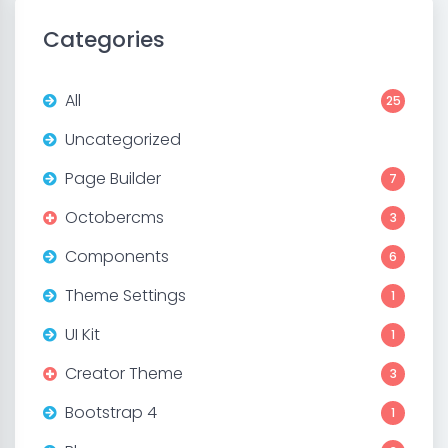
Categories
All
25
Uncategorized
Page Builder
7
Octobercms
3
Components
6
Theme Settings
1
UI Kit
1
Creator Theme
3
Bootstrap 4
1