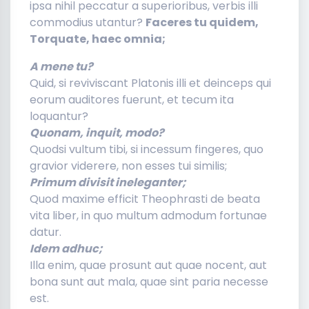
ipsa nihil peccatur a superioribus, verbis illi
commodius utantur?
Faceres tu quidem,
Torquate, haec omnia;
A mene tu?
Quid, si reviviscant Platonis illi et deinceps qui
eorum auditores fuerunt, et tecum ita
loquantur?
Quonam, inquit, modo?
Quodsi vultum tibi, si incessum fingeres, quo
gravior viderere, non esses tui similis;
Primum divisit ineleganter;
Quod maxime efficit Theophrasti de beata
vita liber, in quo multum admodum fortunae
datur.
Idem adhuc;
Illa enim, quae prosunt aut quae nocent, aut
bona sunt aut mala, quae sint paria necesse
est.