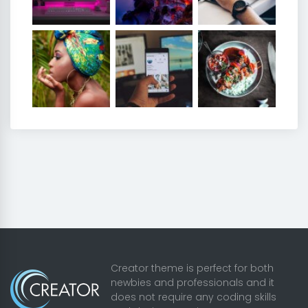
Creator theme is perfect for both
newbies and professionals and it
does not require any coding skills