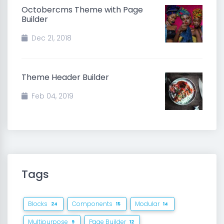
Octobercms Theme with Page
Builder
Dec 21, 2018
Theme Header Builder
Feb 04, 2019
Tags
Blocks
Components
Modular
24
15
14
Multipurpose
Page Builder
9
12