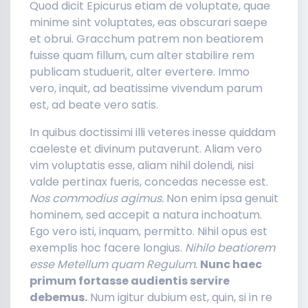
Quod dicit Epicurus etiam de voluptate, quae
minime sint voluptates, eas obscurari saepe
et obrui. Gracchum patrem non beatiorem
fuisse quam fillum, cum alter stabilire rem
publicam studuerit, alter evertere. Immo
vero, inquit, ad beatissime vivendum parum
est, ad beate vero satis.
In quibus doctissimi illi veteres inesse quiddam
caeleste et divinum putaverunt. Aliam vero
vim voluptatis esse, aliam nihil dolendi, nisi
valde pertinax fueris, concedas necesse est.
Nos commodius agimus.
Non enim ipsa genuit
hominem, sed accepit a natura inchoatum.
Ego vero isti, inquam, permitto. Nihil opus est
exemplis hoc facere longius.
Nihilo beatiorem
esse Metellum quam Regulum.
Nunc haec
primum fortasse audientis servire
debemus.
Num igitur dubium est, quin, si in re