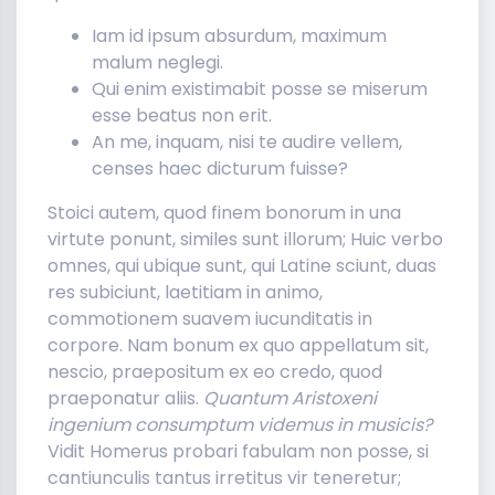
Iam id ipsum absurdum, maximum
malum neglegi.
Qui enim existimabit posse se miserum
esse beatus non erit.
An me, inquam, nisi te audire vellem,
censes haec dicturum fuisse?
Stoici autem, quod finem bonorum in una
virtute ponunt, similes sunt illorum; Huic verbo
omnes, qui ubique sunt, qui Latine sciunt, duas
res subiciunt, laetitiam in animo,
commotionem suavem iucunditatis in
corpore. Nam bonum ex quo appellatum sit,
nescio, praepositum ex eo credo, quod
praeponatur aliis.
Quantum Aristoxeni
ingenium consumptum videmus in musicis?
Vidit Homerus probari fabulam non posse, si
cantiunculis tantus irretitus vir teneretur;