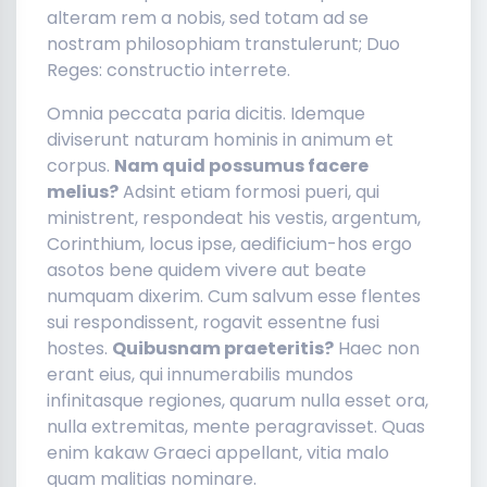
alteram rem a nobis, sed totam ad se
nostram philosophiam transtulerunt; Duo
Reges: constructio interrete.
Omnia peccata paria dicitis. Idemque
diviserunt naturam hominis in animum et
corpus.
Nam quid possumus facere
melius?
Adsint etiam formosi pueri, qui
ministrent, respondeat his vestis, argentum,
Corinthium, locus ipse, aedificium-hos ergo
asotos bene quidem vivere aut beate
numquam dixerim. Cum salvum esse flentes
sui respondissent, rogavit essentne fusi
hostes.
Quibusnam praeteritis?
Haec non
erant eius, qui innumerabilis mundos
infinitasque regiones, quarum nulla esset ora,
nulla extremitas, mente peragravisset. Quas
enim kakaw Graeci appellant, vitia malo
quam malitias nominare.